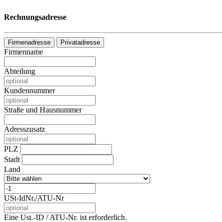
Rechnungsadresse
Firmenadresse
Privatadresse
Firmenname
Abteilung
Kundennummer
Straße und Hausnummer
Adresszusatz
PLZ
Stadt
Land
USt-IdNr./ATU-Nr
Eine Ust.-ID / ATU-Nr. ist erforderlich.