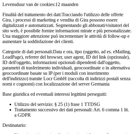
Levensduur van de cookies:
12 maanden
Finalità del trattamento dei dati:
Tracciando l'utilizzo delle offerte
Gira, i processi di marketing e vendita di Gira possono essere
digitalizzati e automatizzati. Segmentando gli abbonati/visitatori del
sito web, è possibile fornire informazioni mirate e più personalizzate.
Una maggiore attenzione può incrementare le attività di follow-up e
aumentare la soddisfazione dei clienti.
Categorie di dati personali:
Data e ora, tipo (oggetto, ad es. eMailing,
LeadPage), referrer del browser, user agent, ID del link (opzionale),
ID dell'oggetto, informazioni opzionali dipendenti dall'oggetto,
parametri di trasferimento individuali, geocoordinate o in alternativa
geocoordinate basate su IP (per i moduli con inserimento
dell'indirizzo) tramite Locr GmbH (raccolta di indirizzi postali senza
nomi e cognomi) con localizzazione del server Germania
Base giuridica ed eventuali interessi legittimi perseguiti:
Utilizzo del servizio: § 25 (1) frase 1 TTDSG
Trattamento successivo dei dati personali: Art. 6 comma 1 lit.
a GDPR
Destinatario: