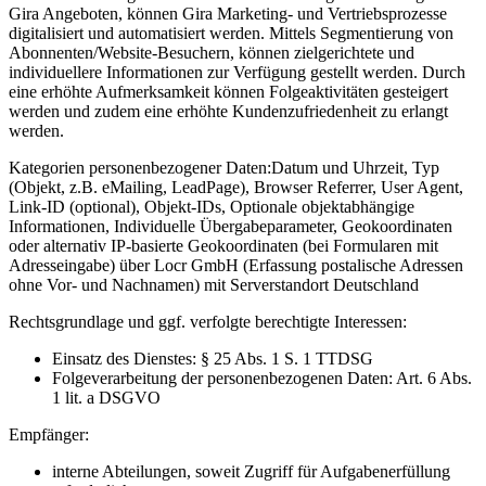
Gira Angeboten, können Gira Marketing- und Vertriebsprozesse
digitalisiert und automatisiert werden. Mittels Segmentierung von
Abonnenten/Website-Besuchern, können zielgerichtete und
individuellere Informationen zur Verfügung gestellt werden. Durch
eine erhöhte Aufmerksamkeit können Folgeaktivitäten gesteigert
werden und zudem eine erhöhte Kundenzufriedenheit zu erlangt
werden.
Kategorien personenbezogener Daten:
Datum und Uhrzeit, Typ
(Objekt, z.B. eMailing, LeadPage), Browser Referrer, User Agent,
Link-ID (optional), Objekt-IDs, Optionale objektabhängige
Informationen, Individuelle Übergabeparameter, Geokoordinaten
oder alternativ IP-basierte Geokoordinaten (bei Formularen mit
Adresseingabe) über Locr GmbH (Erfassung postalische Adressen
ohne Vor- und Nachnamen) mit Serverstandort Deutschland
Rechtsgrundlage und ggf. verfolgte berechtigte Interessen:
Einsatz des Dienstes: § 25 Abs. 1 S. 1 TTDSG
Folgeverarbeitung der personenbezogenen Daten: Art. 6 Abs.
1 lit. a DSGVO
Empfänger:
interne Abteilungen, soweit Zugriff für Aufgabenerfüllung