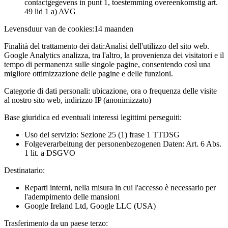
contactgegevens in punt 1, toestemming overeenkomstig art.
49 lid 1 a) AVG
Levensduur van de cookies:
14 maanden
Finalità del trattamento dei dati:
Analisi dell'utilizzo del sito web.
Google Analytics analizza, tra l'altro, la provenienza dei visitatori e il
tempo di permanenza sulle singole pagine, consentendo così una
migliore ottimizzazione delle pagine e delle funzioni.
Categorie di dati personali:
ubicazione, ora o frequenza delle visite
al nostro sito web, indirizzo IP (anonimizzato)
Base giuridica ed eventuali interessi legittimi perseguiti:
Uso del servizio: Sezione 25 (1) frase 1 TTDSG
Folgeverarbeitung der personenbezogenen Daten: Art. 6 Abs.
1 lit. a DSGVO
Destinatario:
Reparti interni, nella misura in cui l'accesso è necessario per
l'adempimento delle mansioni
Google Ireland Ltd, Google LLC (USA)
Trasferimento da un paese terzo: