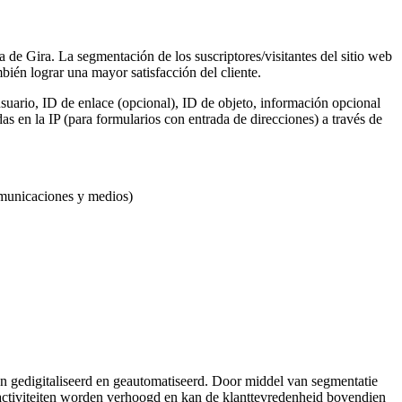
a de Gira. La segmentación de los suscriptores/visitantes del sitio web
ién lograr una mayor satisfacción del cliente.
suario, ID de enlace (opcional), ID de objeto, información opcional
s en la IP (para formularios con entrada de direcciones) a través de
omunicaciones y medios)
 gedigitaliseerd en geautomatiseerd. Door middel van segmentatie
activiteiten worden verhoogd en kan de klanttevredenheid bovendien