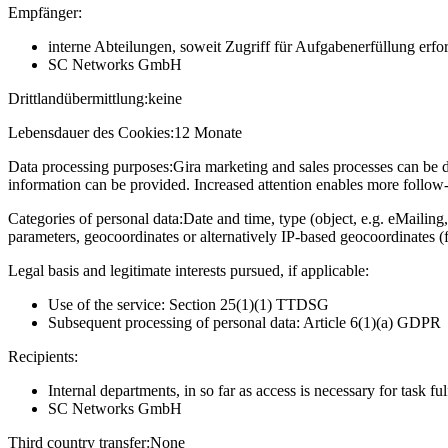
Empfänger:
interne Abteilungen, soweit Zugriff für Aufgabenerfüllung erfor
SC Networks GmbH
Drittlandübermittlung:
keine
Lebensdauer des Cookies:
12 Monate
Data processing purposes:
Gira marketing and sales processes can be d
information can be provided. Increased attention enables more follow-u
Categories of personal data:
Date and time, type (object, e.g. eMailing,
parameters, geocoordinates or alternatively IP-based geocoordinates (
Legal basis and legitimate interests pursued, if applicable:
Use of the service: Section 25(1)(1) TTDSG
Subsequent processing of personal data: Article 6(1)(a) GDPR
Recipients:
Internal departments, in so far as access is necessary for task fu
SC Networks GmbH
Third country transfer:
None