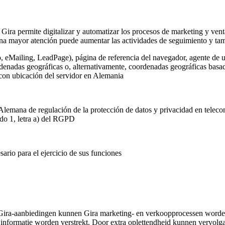
 Gira permite digitalizar y automatizar los procesos de marketing y vent
na mayor atención puede aumentar las actividades de seguimiento y tamb
o, eMailing, LeadPage), página de referencia del navegador, agente de u
rdenadas geográficas o, alternativamente, coordenadas geográficas basada
 con ubicación del servidor en Alemania
Alemana de regulación de la protección de datos y privacidad en telec
ado 1, letra a) del RGPD
ario para el ejercicio de sus funciones
Gira-aanbiedingen kunnen Gira marketing- en verkoopprocessen worden
informatie worden verstrekt. Door extra oplettendheid kunnen vervolg