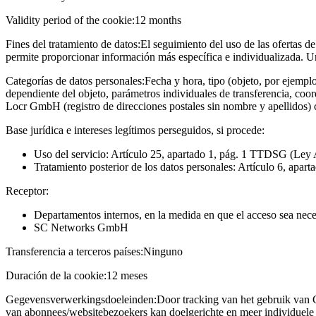
Validity period of the cookie:
12 months
Fines del tratamiento de datos:
El seguimiento del uso de las ofertas de
permite proporcionar información más específica e individualizada. U
Categorías de datos personales:
Fecha y hora, tipo (objeto, por ejempl
dependiente del objeto, parámetros individuales de transferencia, coo
Locr GmbH (registro de direcciones postales sin nombre y apellidos)
Base jurídica e intereses legítimos perseguidos, si procede:
Uso del servicio: Artículo 25, apartado 1, pág. 1 TTDSG (Ley 
Tratamiento posterior de los datos personales: Artículo 6, apart
Receptor:
Departamentos internos, en la medida en que el acceso sea neces
SC Networks GmbH
Transferencia a terceros países:
Ninguno
Duración de la cookie:
12 meses
Gegevensverwerkingsdoeleinden:
Door tracking van het gebruik van 
van abonnees/websitebezoekers kan doelgerichte en meer individuele 