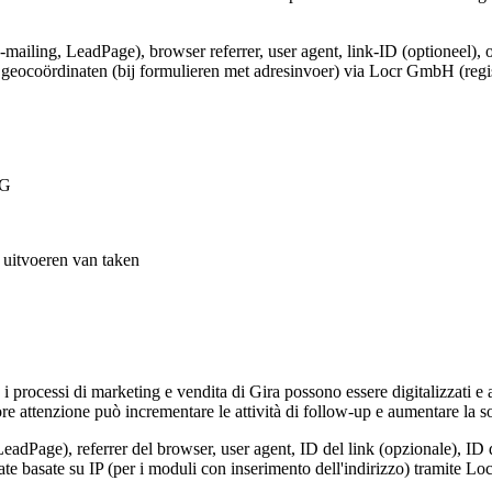
e-mailing, LeadPage), browser referrer, user agent, link-ID (optioneel), 
e geocoördinaten (bij formulieren met adresinvoer) via Locr GmbH (regi
VG
t uitvoeren van taken
, i processi di marketing e vendita di Gira possono essere digitalizzati e
e attenzione può incrementare le attività di follow-up e aumentare la so
LeadPage), referrer del browser, user agent, ID del link (opzionale), ID 
nate basate su IP (per i moduli con inserimento dell'indirizzo) tramite 