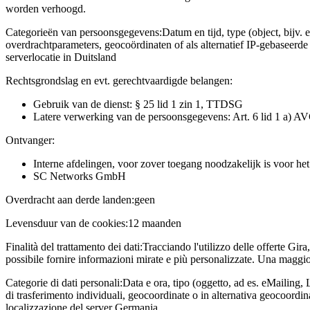
worden verhoogd.
Categorieën van persoonsgegevens:
Datum en tijd, type (object, bijv. 
overdrachtparameters, geocoördinaten of als alternatief IP-gebaseerd
serverlocatie in Duitsland
Rechtsgrondslag en evt. gerechtvaardigde belangen:
Gebruik van de dienst: § 25 lid 1 zin 1, TTDSG
Latere verwerking van de persoonsgegevens: Art. 6 lid 1 a) A
Ontvanger:
Interne afdelingen, voor zover toegang noodzakelijk is voor he
SC Networks GmbH
Overdracht aan derde landen:
geen
Levensduur van de cookies:
12 maanden
Finalità del trattamento dei dati:
Tracciando l'utilizzo delle offerte Gira
possibile fornire informazioni mirate e più personalizzate. Una maggior
Categorie di dati personali:
Data e ora, tipo (oggetto, ad es. eMailing, 
di trasferimento individuali, geocoordinate o in alternativa geocoordi
localizzazione del server Germania