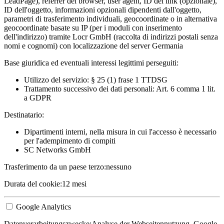
LeadPage), referrer del browser, user agent, ID del link (opzionale),
ID dell'oggetto, informazioni opzionali dipendenti dall'oggetto,
parametri di trasferimento individuali, geocoordinate o in alternativa
geocoordinate basate su IP (per i moduli con inserimento
dell'indirizzo) tramite Locr GmbH (raccolta di indirizzi postali senza
nomi e cognomi) con localizzazione del server Germania
Base giuridica ed eventuali interessi legittimi perseguiti:
Utilizzo del servizio: § 25 (1) frase 1 TTDSG
Trattamento successivo dei dati personali: Art. 6 comma 1 lit.
a GDPR
Destinatario:
Dipartimenti interni, nella misura in cui l'accesso è necessario
per l'adempimento di compiti
SC Networks GmbH
Trasferimento da un paese terzo:
nessuno
Durata del cookie:
12 mesi
Google Analytics
Datenverarbeitungszwecke:
Analyse der Webseitennutzung. Google