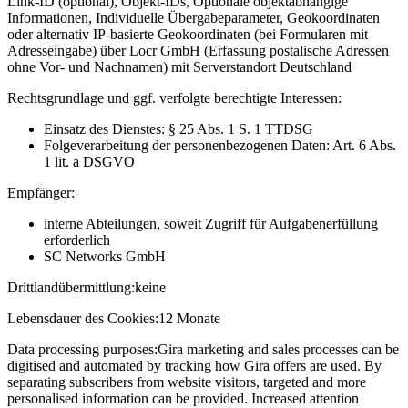
Link-ID (optional), Objekt-IDs, Optionale objektabhängige
Informationen, Individuelle Übergabeparameter, Geokoordinaten
oder alternativ IP-basierte Geokoordinaten (bei Formularen mit
Adresseingabe) über Locr GmbH (Erfassung postalische Adressen
ohne Vor- und Nachnamen) mit Serverstandort Deutschland
Rechtsgrundlage und ggf. verfolgte berechtigte Interessen:
Einsatz des Dienstes: § 25 Abs. 1 S. 1 TTDSG
Folgeverarbeitung der personenbezogenen Daten: Art. 6 Abs.
1 lit. a DSGVO
Empfänger:
interne Abteilungen, soweit Zugriff für Aufgabenerfüllung
erforderlich
SC Networks GmbH
Drittlandübermittlung:
keine
Lebensdauer des Cookies:
12 Monate
Data processing purposes:
Gira marketing and sales processes can be
digitised and automated by tracking how Gira offers are used. By
separating subscribers from website visitors, targeted and more
personalised information can be provided. Increased attention