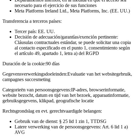
necesario para el ejercicio de sus funciones
Meta Platforms Ireland Ltd., Meta Platforms, Inc. (EE. UU.)
Transferencia a terceros países:
Tercer país: EE. UU.
Decisión de adecuación/garantías/exención pertinente:
Cláusulas contractuales estándar, se puede solicitar una copia
al contacto especificado en el punto 1, consentimiento según
el artículo 49, apartado 1, letra a) del RGPD
Duración de la cookie:
90 días
Gegevensverwerkingsdoeleinden:
Evaluatie van het websitegebruik,
campagnes succesmeting
Categorieën van persoonsgegevens:
IP-adres, browserinformatie,
website bezocht, datum en tijd van het bezoek, apparaatinformatie,
gebruiksgegevens, klikpad, geografische locatie
Rechtsgrondslag en evt. gerechtvaardigde belangen:
Gebruik van de dienst: § 25 lid 1 zin 1, TTDSG
Latere verwerking van de persoonsgegevens: Art. 6 lid 1 a)
AVG