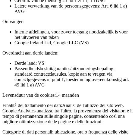
Gebruik van de dienst: § 25 lid 1 zin 1, TTDSG
Latere verwerking van de persoonsgegevens: Art. 6 lid 1 a)
AVG
Ontvanger:
Interne afdelingen, voor zover toegang noodzakelijk is voor
het uitvoeren van taken
Google Ireland Ltd, Google LLC (VS)
Overdracht aan derde landen:
Derde land: VS
Passendheidsbesluit/garanties/uitzonderingsbepaling:
standaard contractclausules, kopie aan te vragen via
contactgegevens in punt 1, toestemming overeenkomstig art.
49 lid 1 a) AVG
Levensduur van de cookies:
14 maanden
Finalità del trattamento dei dati:
Analisi dell'utilizzo del sito web.
Google Analytics analizza, tra l'altro, la provenienza dei visitatori e il
tempo di permanenza sulle singole pagine, consentendo così una
migliore ottimizzazione delle pagine e delle funzioni.
Categorie di dati personali:
ubicazione, ora o frequenza delle visite