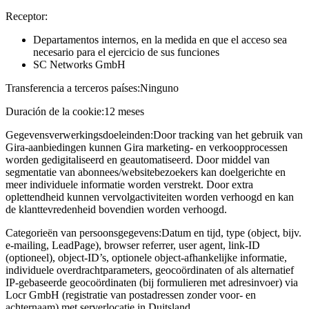
Receptor:
Departamentos internos, en la medida en que el acceso sea
necesario para el ejercicio de sus funciones
SC Networks GmbH
Transferencia a terceros países:
Ninguno
Duración de la cookie:
12 meses
Gegevensverwerkingsdoeleinden:
Door tracking van het gebruik van
Gira-aanbiedingen kunnen Gira marketing- en verkoopprocessen
worden gedigitaliseerd en geautomatiseerd. Door middel van
segmentatie van abonnees/websitebezoekers kan doelgerichte en
meer individuele informatie worden verstrekt. Door extra
oplettendheid kunnen vervolgactiviteiten worden verhoogd en kan
de klanttevredenheid bovendien worden verhoogd.
Categorieën van persoonsgegevens:
Datum en tijd, type (object, bijv.
e-mailing, LeadPage), browser referrer, user agent, link-ID
(optioneel), object-ID’s, optionele object-afhankelijke informatie,
individuele overdrachtparameters, geocoördinaten of als alternatief
IP-gebaseerde geocoördinaten (bij formulieren met adresinvoer) via
Locr GmbH (registratie van postadressen zonder voor- en
achternaam) met serverlocatie in Duitsland