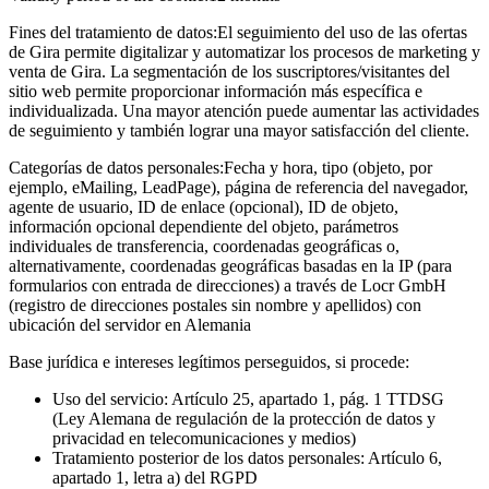
Fines del tratamiento de datos:
El seguimiento del uso de las ofertas
de Gira permite digitalizar y automatizar los procesos de marketing y
venta de Gira. La segmentación de los suscriptores/visitantes del
sitio web permite proporcionar información más específica e
individualizada. Una mayor atención puede aumentar las actividades
de seguimiento y también lograr una mayor satisfacción del cliente.
Categorías de datos personales:
Fecha y hora, tipo (objeto, por
ejemplo, eMailing, LeadPage), página de referencia del navegador,
agente de usuario, ID de enlace (opcional), ID de objeto,
información opcional dependiente del objeto, parámetros
individuales de transferencia, coordenadas geográficas o,
alternativamente, coordenadas geográficas basadas en la IP (para
formularios con entrada de direcciones) a través de Locr GmbH
(registro de direcciones postales sin nombre y apellidos) con
ubicación del servidor en Alemania
Base jurídica e intereses legítimos perseguidos, si procede:
Uso del servicio: Artículo 25, apartado 1, pág. 1 TTDSG
(Ley Alemana de regulación de la protección de datos y
privacidad en telecomunicaciones y medios)
Tratamiento posterior de los datos personales: Artículo 6,
apartado 1, letra a) del RGPD