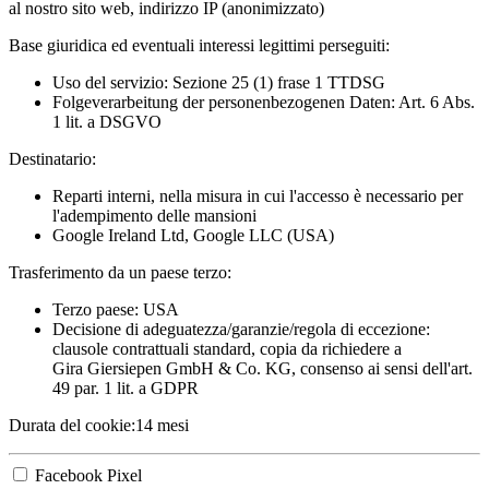
al nostro sito web, indirizzo IP (anonimizzato)
Base giuridica ed eventuali interessi legittimi perseguiti:
Uso del servizio: Sezione 25 (1) frase 1 TTDSG
Folgeverarbeitung der personenbezogenen Daten: Art. 6 Abs.
1 lit. a DSGVO
Destinatario:
Reparti interni, nella misura in cui l'accesso è necessario per
l'adempimento delle mansioni
Google Ireland Ltd, Google LLC (USA)
Trasferimento da un paese terzo:
Terzo paese: USA
Decisione di adeguatezza/garanzie/regola di eccezione:
clausole contrattuali standard, copia da richiedere a
Gira Giersiepen GmbH & Co. KG
, consenso ai sensi dell'art.
49 par. 1 lit. a GDPR
Durata del cookie:
14 mesi
Facebook Pixel