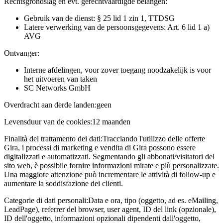
Rechtsgrondslag en evt. gerechtvaardigde belangen:
Gebruik van de dienst: § 25 lid 1 zin 1, TTDSG
Latere verwerking van de persoonsgegevens: Art. 6 lid 1 a)
AVG
Ontvanger:
Interne afdelingen, voor zover toegang noodzakelijk is voor
het uitvoeren van taken
SC Networks GmbH
Overdracht aan derde landen:
geen
Levensduur van de cookies:
12 maanden
Finalità del trattamento dei dati:
Tracciando l'utilizzo delle offerte
Gira, i processi di marketing e vendita di Gira possono essere
digitalizzati e automatizzati. Segmentando gli abbonati/visitatori del
sito web, è possibile fornire informazioni mirate e più personalizzate.
Una maggiore attenzione può incrementare le attività di follow-up e
aumentare la soddisfazione dei clienti.
Categorie di dati personali:
Data e ora, tipo (oggetto, ad es. eMailing,
LeadPage), referrer del browser, user agent, ID del link (opzionale),
ID dell'oggetto, informazioni opzionali dipendenti dall'oggetto,