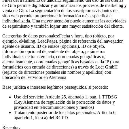
Fines del tratamiento de datos:
El seguimiento del uso de las ofertas
de Gira permite digitalizar y automatizar los procesos de marketing y
venta de Gira. La segmentación de los suscriptores/visitantes del
sitio web permite proporcionar información más específica e
individualizada. Una mayor atención puede aumentar las actividades
de seguimiento y también lograr una mayor satisfacción del cliente.
Categorías de datos personales:
Fecha y hora, tipo (objeto, por
ejemplo, eMailing, LeadPage), página de referencia del navegador,
agente de usuario, ID de enlace (opcional), ID de objeto,
información opcional dependiente del objeto, parámetros
individuales de transferencia, coordenadas geográficas o,
alternativamente, coordenadas geográficas basadas en la IP (para
formularios con entrada de direcciones) a través de Locr GmbH
(registro de direcciones postales sin nombre y apellidos) con
ubicación del servidor en Alemania
Base jurídica e intereses legítimos perseguidos, si procede:
Uso del servicio: Artículo 25, apartado 1, pág. 1 TTDSG
(Ley Alemana de regulación de la protección de datos y
privacidad en telecomunicaciones y medios)
Tratamiento posterior de los datos personales: Artículo 6,
apartado 1, letra a) del RGPD
Receptor: