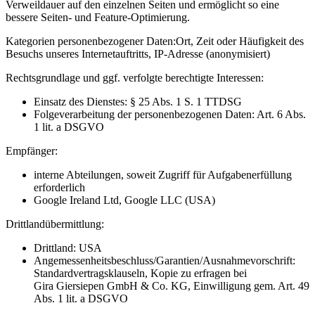
Verweildauer auf den einzelnen Seiten und ermöglicht so eine
bessere Seiten- und Feature-Optimierung.
Kategorien personenbezogener Daten:
Ort, Zeit oder Häufigkeit des
Besuchs unseres Internetauftritts, IP-Adresse (anonymisiert)
Rechtsgrundlage und ggf. verfolgte berechtigte Interessen:
Einsatz des Dienstes: § 25 Abs. 1 S. 1 TTDSG
Folgeverarbeitung der personenbezogenen Daten: Art. 6 Abs.
1 lit. a DSGVO
Empfänger:
interne Abteilungen, soweit Zugriff für Aufgabenerfüllung
erforderlich
Google Ireland Ltd, Google LLC (USA)
Drittlandübermittlung:
Drittland: USA
Angemessenheitsbeschluss/Garantien/Ausnahmevorschrift:
Standardvertragsklauseln, Kopie zu erfragen bei
Gira Giersiepen GmbH & Co. KG
, Einwilligung gem. Art. 49
Abs. 1 lit. a DSGVO