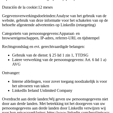
Duración de la cookie:
12 meses
Gegevensverwerkingsdoeleinden:
Analyse van het gebruik van de
website, gebruik van deze informatie voor het schakelen van op de
behoefte afgestemde advertenties op LinkedIn (retargeting)
Categorieën van persoonsgegevens:
Apparaat- en
browsereigenschappen, IP-adres, referrer-URL en tijdstempel
Rechtsgrondslag en evt. gerechtvaardigde belangen:
Gebruik van de dienst: § 25 lid 1 zin 1, TTDSG
Latere verwerking van de persoonsgegevens: Art. 6 lid 1 a)
AVG
Ontvanger:
Interne afdelingen, voor zover toegang noodzakelijk is voor
het uitvoeren van taken
LinkedIn Ireland Unlimited Company
Overdracht aan derde landen:
Wij geven uw persoonsgegevens niet
door aan derde landen. Met betrekking tot het doorgeven van uw
persoonsgegevens aan derde landen door LinkedIn verwijzen wij
naar hun privacyverklaring: https://www.linkedin.com/legal/privacy-