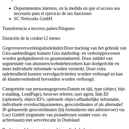
Departamentos internos, en la medida en que el acceso sea
necesario para el ejercicio de sus funciones
SC Networks GmbH
Transferencia a terceros países:
Ninguno
Duración de la cookie:
12 meses
Gegevensverwerkingsdoeleinden:
Door tracking van het gebruik van
Gira-aanbiedingen kunnen Gira marketing- en verkoopprocessen
worden gedigitaliseerd en geautomatiseerd. Door middel van
segmentatie van abonnees/websitebezoekers kan doelgerichte en
meer individuele informatie worden verstrekt. Door extra
oplettendheid kunnen vervolgactiviteiten worden verhoogd en kan
de klanttevredenheid bovendien worden verhoogd.
Categorieën van persoonsgegevens:
Datum en tijd, type (object, bijv.
e-mailing, LeadPage), browser referrer, user agent, link-ID
(optioneel), object-ID’s, optionele object-afhankelijke informatie,
individuele overdrachtparameters, geocoördinaten of als alternatief
IP-gebaseerde geocoördinaten (bij formulieren met adresinvoer) via
Locr GmbH (registratie van postadressen zonder voor- en
achternaam) met serverlocatie in Duitsland