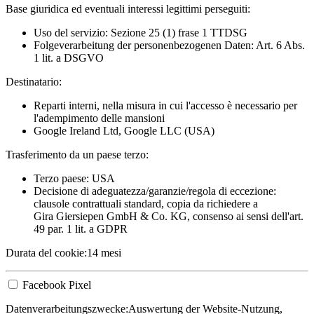
Base giuridica ed eventuali interessi legittimi perseguiti:
Uso del servizio: Sezione 25 (1) frase 1 TTDSG
Folgeverarbeitung der personenbezogenen Daten: Art. 6 Abs.
1 lit. a DSGVO
Destinatario:
Reparti interni, nella misura in cui l'accesso è necessario per
l'adempimento delle mansioni
Google Ireland Ltd, Google LLC (USA)
Trasferimento da un paese terzo:
Terzo paese: USA
Decisione di adeguatezza/garanzie/regola di eccezione:
clausole contrattuali standard, copia da richiedere a
Gira Giersiepen GmbH & Co. KG
, consenso ai sensi dell'art.
49 par. 1 lit. a GDPR
Durata del cookie:
14 mesi
Facebook Pixel
Datenverarbeitungszwecke:
Auswertung der Website-Nutzung,