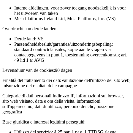
Interne afdelingen, voor zover toegang noodzakelijk is voor
het uitvoeren van taken
Meta Platforms Ireland Ltd, Meta Platforms, Inc. (VS)
Overdracht aan derde landen:
Derde land: VS
Passendheidsbesluit/garanties/uitzonderingsbepaling:
standaard contractclausules, kopie aan te vragen via
contactgegevens in punt 1, toestemming overeenkomstig art.
49 lid 1 a) AVG
Levensduur van de cookies:
90 dagen
Finalità del trattamento dei dati:
Valutazione dell'utilizzo del sito web,
misurazione dei risultati delle campagne
Categorie di dati personali:
Indirizzo IP, informazioni sul browser,
sito web visitato, data e ora della visita, informazioni
sull'apparecchio, dati di utilizzo, percorso dei clic, posizione
geografica
Base giuridica e interessi legittimi perseguiti:
Utilizzo del servizio: § 25 par. 1 pag. 1 TTDSG (legge