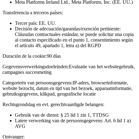
Meta Platforms Ireland Ltd., Meta Platforms, Inc. (EE. UU.)
Transferencia a terceros países:
Tercer país: EE. UU.
Decisión de adecuación/garantías/exención pertinente:
Cláusulas contractuales estándar, se puede solicitar una copia
al contacto especificado en el punto 1, consentimiento según
el artículo 49, apartado 1, letra a) del RGPD
Duración de la cookie:
90 días
Gegevensverwerkingsdoeleinden:
Evaluatie van het websitegebruik,
campagnes succesmeting
Categorieën van persoonsgegevens:
IP-adres, browserinformatie,
website bezocht, datum en tijd van het bezoek, apparaatinformatie,
gebruiksgegevens, klikpad, geografische locatie
Rechtsgrondslag en evt. gerechtvaardigde belangen:
Gebruik van de dienst: § 25 lid 1 zin 1, TTDSG
Latere verwerking van de persoonsgegevens: Art. 6 lid 1 a)
AVG
Ontvanger: