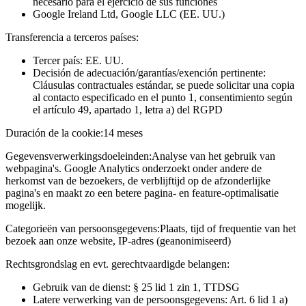
necesario para el ejercicio de sus funciones
Google Ireland Ltd, Google LLC (EE. UU.)
Transferencia a terceros países:
Tercer país: EE. UU.
Decisión de adecuación/garantías/exención pertinente:
Cláusulas contractuales estándar, se puede solicitar una copia
al contacto especificado en el punto 1, consentimiento según
el artículo 49, apartado 1, letra a) del RGPD
Duración de la cookie:
14 meses
Gegevensverwerkingsdoeleinden:
Analyse van het gebruik van
webpagina's. Google Analytics onderzoekt onder andere de
herkomst van de bezoekers, de verblijftijd op de afzonderlijke
pagina's en maakt zo een betere pagina- en feature-optimalisatie
mogelijk.
Categorieën van persoonsgegevens:
Plaats, tijd of frequentie van het
bezoek aan onze website, IP-adres (geanonimiseerd)
Rechtsgrondslag en evt. gerechtvaardigde belangen:
Gebruik van de dienst: § 25 lid 1 zin 1, TTDSG
Latere verwerking van de persoonsgegevens: Art. 6 lid 1 a)