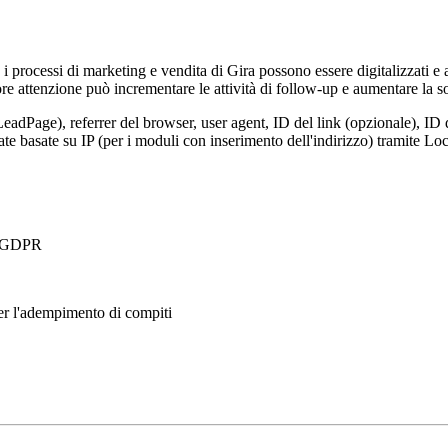
, i processi di marketing e vendita di Gira possono essere digitalizzati e
e attenzione può incrementare le attività di follow-up e aumentare la so
LeadPage), referrer del browser, user agent, ID del link (opzionale), ID 
nate basate su IP (per i moduli con inserimento dell'indirizzo) tramite 
 a GDPR
per l'adempimento di compiti