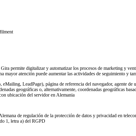
lfilment
 Gira permite digitalizar y automatizar los procesos de marketing y vent
na mayor atención puede aumentar las actividades de seguimiento y tamb
o, eMailing, LeadPage), página de referencia del navegador, agente de u
rdenadas geográficas o, alternativamente, coordenadas geográficas basada
 con ubicación del servidor en Alemania
Alemana de regulación de la protección de datos y privacidad en telec
ado 1, letra a) del RGPD