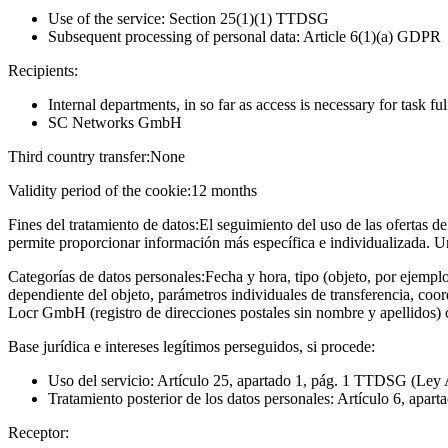
Use of the service: Section 25(1)(1) TTDSG
Subsequent processing of personal data: Article 6(1)(a) GDPR
Recipients:
Internal departments, in so far as access is necessary for task fu
SC Networks GmbH
Third country transfer:
None
Validity period of the cookie:
12 months
Fines del tratamiento de datos:
El seguimiento del uso de las ofertas de
permite proporcionar información más específica e individualizada. U
Categorías de datos personales:
Fecha y hora, tipo (objeto, por ejempl
dependiente del objeto, parámetros individuales de transferencia, coo
Locr GmbH (registro de direcciones postales sin nombre y apellidos)
Base jurídica e intereses legítimos perseguidos, si procede:
Uso del servicio: Artículo 25, apartado 1, pág. 1 TTDSG (Ley 
Tratamiento posterior de los datos personales: Artículo 6, apart
Receptor: