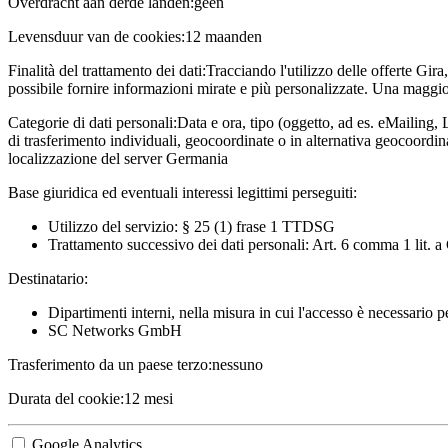
Overdracht aan derde landen:
geen
Levensduur van de cookies:
12 maanden
Finalità del trattamento dei dati:
Tracciando l'utilizzo delle offerte Gira
possibile fornire informazioni mirate e più personalizzate. Una maggior
Categorie di dati personali:
Data e ora, tipo (oggetto, ad es. eMailing, 
di trasferimento individuali, geocoordinate o in alternativa geocoordi
localizzazione del server Germania
Base giuridica ed eventuali interessi legittimi perseguiti:
Utilizzo del servizio: § 25 (1) frase 1 TTDSG
Trattamento successivo dei dati personali: Art. 6 comma 1 lit.
Destinatario:
Dipartimenti interni, nella misura in cui l'accesso è necessario 
SC Networks GmbH
Trasferimento da un paese terzo:
nessuno
Durata del cookie:
12 mesi
Google Analytics