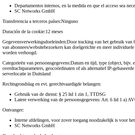
Departamentos internos, en la medida en que el acceso sea neces
SC Networks GmbH
Transferencia a terceros países:
Ninguno
Duración de la cookie:
12 meses
Gegevensverwerkingsdoeleinden:
Door tracking van het gebruik van 
van abonnees/websitebezoekers kan doelgerichte en meer individuele 
worden verhoogd.
Categorieën van persoonsgegevens:
Datum en tijd, type (object, bijv. 
overdrachtparameters, geocoördinaten of als alternatief IP-gebaseerd
serverlocatie in Duitsland
Rechtsgrondslag en evt. gerechtvaardigde belangen:
Gebruik van de dienst: § 25 lid 1 zin 1, TTDSG
Latere verwerking van de persoonsgegevens: Art. 6 lid 1 a) A
Ontvanger:
Interne afdelingen, voor zover toegang noodzakelijk is voor he
SC Networks GmbH