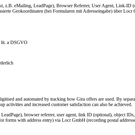
, z.B. eMailing, LeadPage), Browser Referrer, User Agent, Link-ID (o
-basierte Geokoordinaten (bei Formularen mit Adresseingabe) über Lo
1 lit. a DSGVO
derlich
igitised and automated by tracking how Gira offers are used. By separat
p activities and increased customer satisfaction can also be achieved.
 LeadPage), browser referrer, user agent, link ID (optional), object IDs
for forms with address entry) via Locr GmbH (recording postal addresse