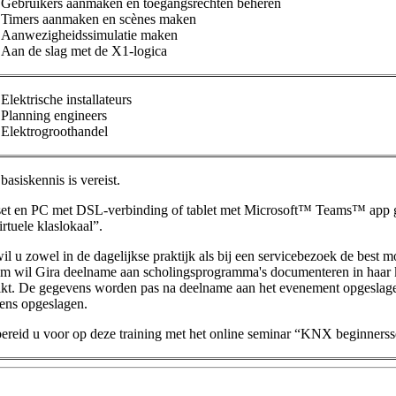
Gebruikers aanmaken en toegangsrechten beheren
Timers aanmaken en scènes maken
Aanwezigheidssimulatie maken
Aan de slag met de X1-logica
Elektrische installateurs
Planning engineers
Elektrogroothandel
siskennis is vereist.
et en PC met DSL-verbinding of tablet met Microsoft™ Teams™ app ge
irtuele klaslokaal”.
il u zowel in de dagelijkse praktijk als bij een servicebezoek de best 
m wil Gira deelname aan scholingsprogramma's documenteren in haar kla
ikt. De gegevens worden pas na deelname aan het evenement opgeslage
ens opgeslagen.
ereid u voor op deze training met het online seminar “KNX beginnerss