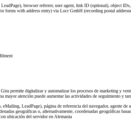
 LeadPage), browser referrer, user agent, link ID (optional), object IDs
for forms with address entry) via Locr GmbH (recording postal addresse
lfilment
 Gira permite digitalizar y automatizar los procesos de marketing y vent
na mayor atención puede aumentar las actividades de seguimiento y tamb
o, eMailing, LeadPage), página de referencia del navegador, agente de u
rdenadas geográficas o, alternativamente, coordenadas geográficas basada
 con ubicación del servidor en Alemania