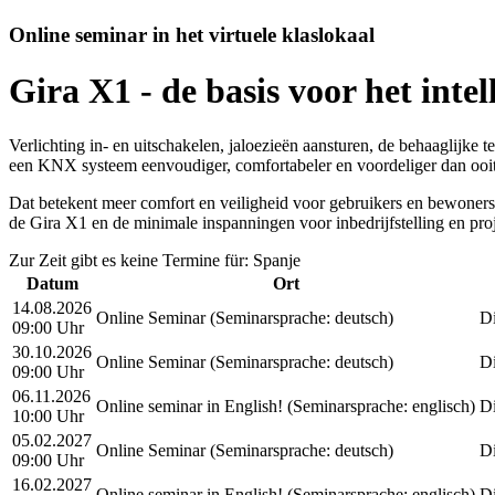
Online seminar in het virtuele klaslokaal
Gira X1 - de basis voor het intel
Verlichting in- en uitschakelen, jaloezieën aansturen, de behaaglijke
een KNX systeem eenvoudiger, comfortabeler en voordeliger dan ooit
Dat betekent meer comfort en veiligheid voor gebruikers en bewoners.
de Gira X1 en de minimale inspanningen voor inbedrijfstelling en pr
Zur Zeit gibt es keine Termine für: Spanje
Datum
Ort
14.08.2026
Online Seminar
(Seminarsprache
:
deutsch)
Di
09:00 Uhr
30.10.2026
Online Seminar
(Seminarsprache
:
deutsch)
Di
09:00 Uhr
06.11.2026
Online seminar in English!
(Seminarsprache
:
englisch)
Di
10:00 Uhr
05.02.2027
Online Seminar
(Seminarsprache
:
deutsch)
Di
09:00 Uhr
16.02.2027
Online seminar in English!
(Seminarsprache
:
englisch)
Di