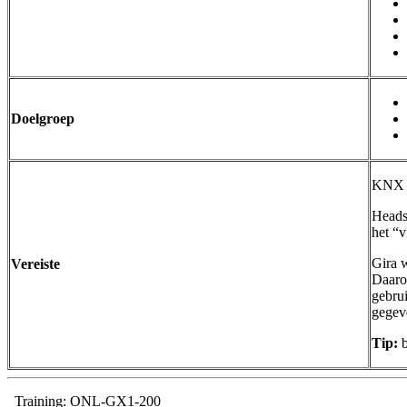
Doelgroep
KNX ba
Heads
het “v
Gira w
Vereiste
Daaro
gebru
gegev
Tip:
b
Training: ONL-GX1-200