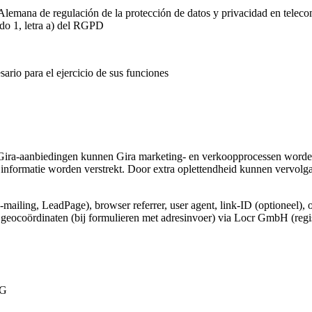
Alemana de regulación de la protección de datos y privacidad en telec
ado 1, letra a) del RGPD
ario para el ejercicio de sus funciones
Gira-aanbiedingen kunnen Gira marketing- en verkoopprocessen worden
informatie worden verstrekt. Door extra oplettendheid kunnen vervolg
e-mailing, LeadPage), browser referrer, user agent, link-ID (optioneel), 
e geocoördinaten (bij formulieren met adresinvoer) via Locr GmbH (regi
VG