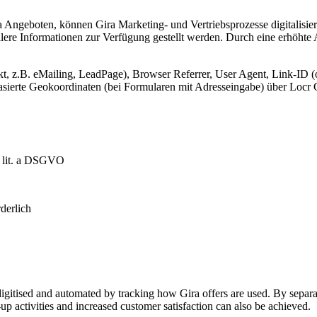
Angeboten, können Gira Marketing- und Vertriebsprozesse digitalisier
lere Informationen zur Verfügung gestellt werden. Durch eine erhöhte
, z.B. eMailing, LeadPage), Browser Referrer, User Agent, Link-ID (o
-basierte Geokoordinaten (bei Formularen mit Adresseingabe) über Lo
1 lit. a DSGVO
derlich
igitised and automated by tracking how Gira offers are used. By separat
p activities and increased customer satisfaction can also be achieved.