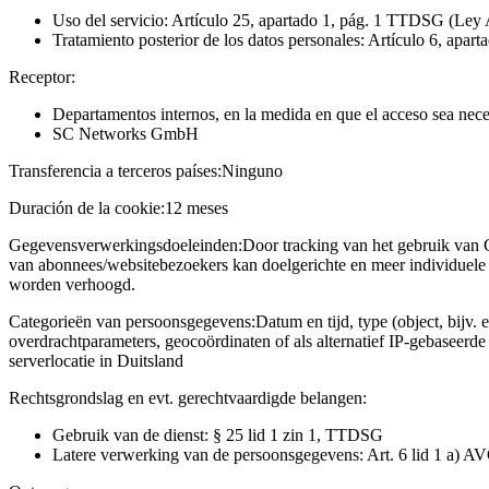
Uso del servicio: Artículo 25, apartado 1, pág. 1 TTDSG (Ley 
Tratamiento posterior de los datos personales: Artículo 6, apart
Receptor:
Departamentos internos, en la medida en que el acceso sea neces
SC Networks GmbH
Transferencia a terceros países:
Ninguno
Duración de la cookie:
12 meses
Gegevensverwerkingsdoeleinden:
Door tracking van het gebruik van 
van abonnees/websitebezoekers kan doelgerichte en meer individuele 
worden verhoogd.
Categorieën van persoonsgegevens:
Datum en tijd, type (object, bijv. 
overdrachtparameters, geocoördinaten of als alternatief IP-gebaseerd
serverlocatie in Duitsland
Rechtsgrondslag en evt. gerechtvaardigde belangen:
Gebruik van de dienst: § 25 lid 1 zin 1, TTDSG
Latere verwerking van de persoonsgegevens: Art. 6 lid 1 a) A