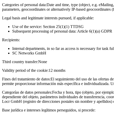
Categories of personal data:
Date and time, type (object, e.g. eMailing,
parameters, geocoordinates or alternatively IP-based geocoordinates (
Legal basis and legitimate interests pursued, if applicable:
Use of the service: Section 25(1)(1) TTDSG
Subsequent processing of personal data: Article 6(1)(a) GDPR
Recipients:
Internal departments, in so far as access is necessary for task fu
SC Networks GmbH
Third country transfer:
None
Validity period of the cookie:
12 months
Fines del tratamiento de datos:
El seguimiento del uso de las ofertas de
permite proporcionar información más específica e individualizada. U
Categorías de datos personales:
Fecha y hora, tipo (objeto, por ejempl
dependiente del objeto, parámetros individuales de transferencia, coo
Locr GmbH (registro de direcciones postales sin nombre y apellidos)
Base jurídica e intereses legítimos perseguidos, si procede: