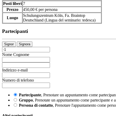
Posti liberi
7
Prezzo
450,00 € per persona
Schulungszentrum Köln, Fa. Braintop
Luogo
Deutschland
(Lingua del seminario
:
tedesca)
Partecipanti
Signor
Signora
Nome
Cognome
Indirizzo e-mail
Numero di telefono
Partecipante
, Prenotare un appuntamento come partecipan
Gruppo
, Prenotate un appuntamento come partecipante e agg
Persona di contatto
, Prenotare l'appuntamento come persona
Altri partecipanti