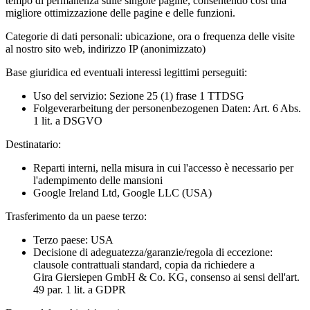
tempo di permanenza sulle singole pagine, consentendo così una
migliore ottimizzazione delle pagine e delle funzioni.
Categorie di dati personali:
ubicazione, ora o frequenza delle visite
al nostro sito web, indirizzo IP (anonimizzato)
Base giuridica ed eventuali interessi legittimi perseguiti:
Uso del servizio: Sezione 25 (1) frase 1 TTDSG
Folgeverarbeitung der personenbezogenen Daten: Art. 6 Abs.
1 lit. a DSGVO
Destinatario:
Reparti interni, nella misura in cui l'accesso è necessario per
l'adempimento delle mansioni
Google Ireland Ltd, Google LLC (USA)
Trasferimento da un paese terzo:
Terzo paese: USA
Decisione di adeguatezza/garanzie/regola di eccezione:
clausole contrattuali standard, copia da richiedere a
Gira Giersiepen GmbH & Co. KG
, consenso ai sensi dell'art.
49 par. 1 lit. a GDPR