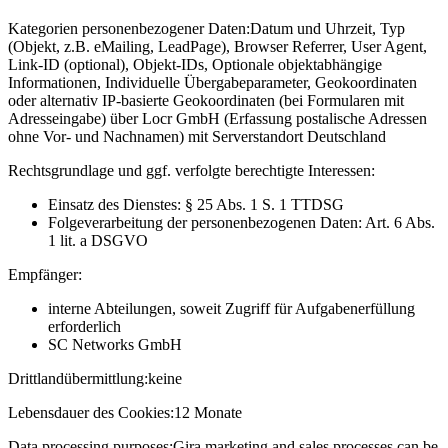
Kategorien personenbezogener Daten:
Datum und Uhrzeit, Typ
(Objekt, z.B. eMailing, LeadPage), Browser Referrer, User Agent,
Link-ID (optional), Objekt-IDs, Optionale objektabhängige
Informationen, Individuelle Übergabeparameter, Geokoordinaten
oder alternativ IP-basierte Geokoordinaten (bei Formularen mit
Adresseingabe) über Locr GmbH (Erfassung postalische Adressen
ohne Vor- und Nachnamen) mit Serverstandort Deutschland
Rechtsgrundlage und ggf. verfolgte berechtigte Interessen:
Einsatz des Dienstes: § 25 Abs. 1 S. 1 TTDSG
Folgeverarbeitung der personenbezogenen Daten: Art. 6 Abs.
1 lit. a DSGVO
Empfänger:
interne Abteilungen, soweit Zugriff für Aufgabenerfüllung
erforderlich
SC Networks GmbH
Drittlandübermittlung:
keine
Lebensdauer des Cookies:
12 Monate
Data processing purposes:
Gira marketing and sales processes can be