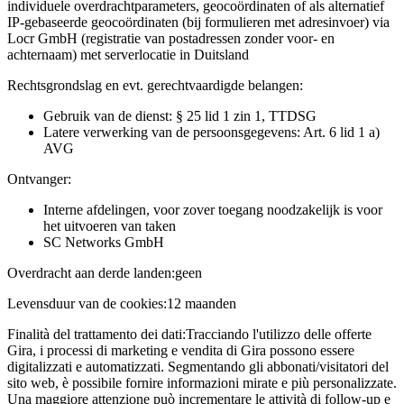
individuele overdrachtparameters, geocoördinaten of als alternatief
IP-gebaseerde geocoördinaten (bij formulieren met adresinvoer) via
Locr GmbH (registratie van postadressen zonder voor- en
achternaam) met serverlocatie in Duitsland
Rechtsgrondslag en evt. gerechtvaardigde belangen:
Gebruik van de dienst: § 25 lid 1 zin 1, TTDSG
Latere verwerking van de persoonsgegevens: Art. 6 lid 1 a)
AVG
Ontvanger:
Interne afdelingen, voor zover toegang noodzakelijk is voor
het uitvoeren van taken
SC Networks GmbH
Overdracht aan derde landen:
geen
Levensduur van de cookies:
12 maanden
Finalità del trattamento dei dati:
Tracciando l'utilizzo delle offerte
Gira, i processi di marketing e vendita di Gira possono essere
digitalizzati e automatizzati. Segmentando gli abbonati/visitatori del
sito web, è possibile fornire informazioni mirate e più personalizzate.
Una maggiore attenzione può incrementare le attività di follow-up e