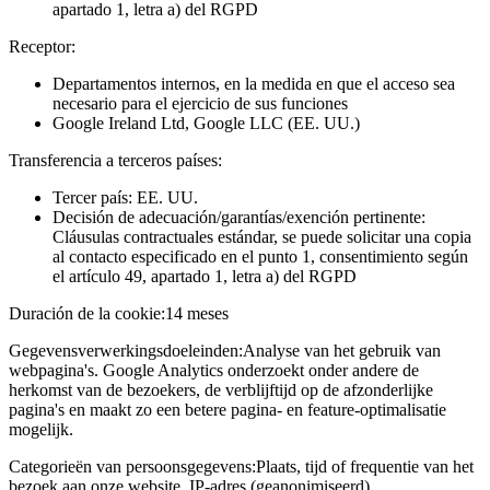
apartado 1, letra a) del RGPD
Receptor:
Departamentos internos, en la medida en que el acceso sea
necesario para el ejercicio de sus funciones
Google Ireland Ltd, Google LLC (EE. UU.)
Transferencia a terceros países:
Tercer país: EE. UU.
Decisión de adecuación/garantías/exención pertinente:
Cláusulas contractuales estándar, se puede solicitar una copia
al contacto especificado en el punto 1, consentimiento según
el artículo 49, apartado 1, letra a) del RGPD
Duración de la cookie:
14 meses
Gegevensverwerkingsdoeleinden:
Analyse van het gebruik van
webpagina's. Google Analytics onderzoekt onder andere de
herkomst van de bezoekers, de verblijftijd op de afzonderlijke
pagina's en maakt zo een betere pagina- en feature-optimalisatie
mogelijk.
Categorieën van persoonsgegevens:
Plaats, tijd of frequentie van het
bezoek aan onze website, IP-adres (geanonimiseerd)