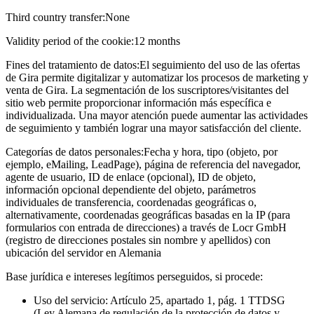
Third country transfer:
None
Validity period of the cookie:
12 months
Fines del tratamiento de datos:
El seguimiento del uso de las ofertas
de Gira permite digitalizar y automatizar los procesos de marketing y
venta de Gira. La segmentación de los suscriptores/visitantes del
sitio web permite proporcionar información más específica e
individualizada. Una mayor atención puede aumentar las actividades
de seguimiento y también lograr una mayor satisfacción del cliente.
Categorías de datos personales:
Fecha y hora, tipo (objeto, por
ejemplo, eMailing, LeadPage), página de referencia del navegador,
agente de usuario, ID de enlace (opcional), ID de objeto,
información opcional dependiente del objeto, parámetros
individuales de transferencia, coordenadas geográficas o,
alternativamente, coordenadas geográficas basadas en la IP (para
formularios con entrada de direcciones) a través de Locr GmbH
(registro de direcciones postales sin nombre y apellidos) con
ubicación del servidor en Alemania
Base jurídica e intereses legítimos perseguidos, si procede:
Uso del servicio: Artículo 25, apartado 1, pág. 1 TTDSG
(Ley Alemana de regulación de la protección de datos y