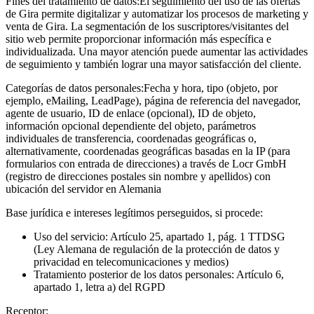
Fines del tratamiento de datos:
El seguimiento del uso de las ofertas
de Gira permite digitalizar y automatizar los procesos de marketing y
venta de Gira. La segmentación de los suscriptores/visitantes del
sitio web permite proporcionar información más específica e
individualizada. Una mayor atención puede aumentar las actividades
de seguimiento y también lograr una mayor satisfacción del cliente.
Categorías de datos personales:
Fecha y hora, tipo (objeto, por
ejemplo, eMailing, LeadPage), página de referencia del navegador,
agente de usuario, ID de enlace (opcional), ID de objeto,
información opcional dependiente del objeto, parámetros
individuales de transferencia, coordenadas geográficas o,
alternativamente, coordenadas geográficas basadas en la IP (para
formularios con entrada de direcciones) a través de Locr GmbH
(registro de direcciones postales sin nombre y apellidos) con
ubicación del servidor en Alemania
Base jurídica e intereses legítimos perseguidos, si procede:
Uso del servicio: Artículo 25, apartado 1, pág. 1 TTDSG
(Ley Alemana de regulación de la protección de datos y
privacidad en telecomunicaciones y medios)
Tratamiento posterior de los datos personales: Artículo 6,
apartado 1, letra a) del RGPD
Receptor: