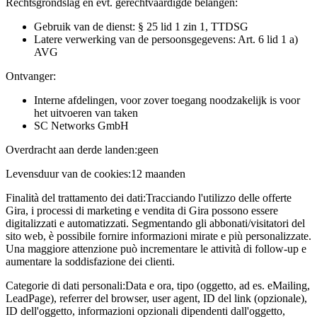
Rechtsgrondslag en evt. gerechtvaardigde belangen:
Gebruik van de dienst: § 25 lid 1 zin 1, TTDSG
Latere verwerking van de persoonsgegevens: Art. 6 lid 1 a)
AVG
Ontvanger:
Interne afdelingen, voor zover toegang noodzakelijk is voor
het uitvoeren van taken
SC Networks GmbH
Overdracht aan derde landen:
geen
Levensduur van de cookies:
12 maanden
Finalità del trattamento dei dati:
Tracciando l'utilizzo delle offerte
Gira, i processi di marketing e vendita di Gira possono essere
digitalizzati e automatizzati. Segmentando gli abbonati/visitatori del
sito web, è possibile fornire informazioni mirate e più personalizzate.
Una maggiore attenzione può incrementare le attività di follow-up e
aumentare la soddisfazione dei clienti.
Categorie di dati personali:
Data e ora, tipo (oggetto, ad es. eMailing,
LeadPage), referrer del browser, user agent, ID del link (opzionale),
ID dell'oggetto, informazioni opzionali dipendenti dall'oggetto,