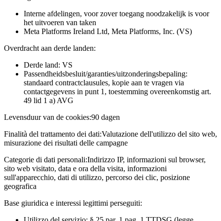
Interne afdelingen, voor zover toegang noodzakelijk is voor
het uitvoeren van taken
Meta Platforms Ireland Ltd, Meta Platforms, Inc. (VS)
Overdracht aan derde landen:
Derde land: VS
Passendheidsbesluit/garanties/uitzonderingsbepaling:
standaard contractclausules, kopie aan te vragen via
contactgegevens in punt 1, toestemming overeenkomstig art.
49 lid 1 a) AVG
Levensduur van de cookies:
90 dagen
Finalità del trattamento dei dati:
Valutazione dell'utilizzo del sito web,
misurazione dei risultati delle campagne
Categorie di dati personali:
Indirizzo IP, informazioni sul browser,
sito web visitato, data e ora della visita, informazioni
sull'apparecchio, dati di utilizzo, percorso dei clic, posizione
geografica
Base giuridica e interessi legittimi perseguiti:
Utilizzo del servizio: § 25 par. 1 pag. 1 TTDSG (legge