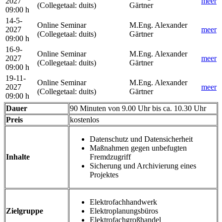
2027
meer
(Collegetaal
:
duits)
Gärtner
09:00 h
14-5-
Online Seminar
M.Eng. Alexander
2027
meer
(Collegetaal
:
duits)
Gärtner
09:00 h
16-9-
Online Seminar
M.Eng. Alexander
2027
meer
(Collegetaal
:
duits)
Gärtner
09:00 h
19-11-
Online Seminar
M.Eng. Alexander
2027
meer
(Collegetaal
:
duits)
Gärtner
09:00 h
Dauer
90 Minuten von 9.00 Uhr bis ca. 10.30 Uhr
Preis
kostenlos
Datenschutz und Datensicherheit
Maßnahmen gegen unbefugten
Inhalte
Fremdzugriff
Sicherung und Archivierung eines
Projektes
Elektrofachhandwerk
Zielgruppe
Elektroplanungsbüros
Elektrofachgroßhandel