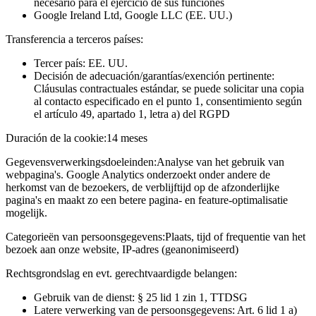
necesario para el ejercicio de sus funciones
Google Ireland Ltd, Google LLC (EE. UU.)
Transferencia a terceros países:
Tercer país: EE. UU.
Decisión de adecuación/garantías/exención pertinente:
Cláusulas contractuales estándar, se puede solicitar una copia
al contacto especificado en el punto 1, consentimiento según
el artículo 49, apartado 1, letra a) del RGPD
Duración de la cookie:
14 meses
Gegevensverwerkingsdoeleinden:
Analyse van het gebruik van
webpagina's. Google Analytics onderzoekt onder andere de
herkomst van de bezoekers, de verblijftijd op de afzonderlijke
pagina's en maakt zo een betere pagina- en feature-optimalisatie
mogelijk.
Categorieën van persoonsgegevens:
Plaats, tijd of frequentie van het
bezoek aan onze website, IP-adres (geanonimiseerd)
Rechtsgrondslag en evt. gerechtvaardigde belangen:
Gebruik van de dienst: § 25 lid 1 zin 1, TTDSG
Latere verwerking van de persoonsgegevens: Art. 6 lid 1 a)