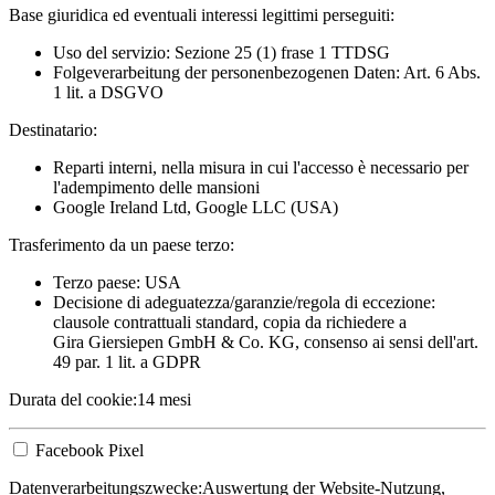
Base giuridica ed eventuali interessi legittimi perseguiti:
Uso del servizio: Sezione 25 (1) frase 1 TTDSG
Folgeverarbeitung der personenbezogenen Daten: Art. 6 Abs.
1 lit. a DSGVO
Destinatario:
Reparti interni, nella misura in cui l'accesso è necessario per
l'adempimento delle mansioni
Google Ireland Ltd, Google LLC (USA)
Trasferimento da un paese terzo:
Terzo paese: USA
Decisione di adeguatezza/garanzie/regola di eccezione:
clausole contrattuali standard, copia da richiedere a
Gira Giersiepen GmbH & Co. KG
, consenso ai sensi dell'art.
49 par. 1 lit. a GDPR
Durata del cookie:
14 mesi
Facebook Pixel
Datenverarbeitungszwecke:
Auswertung der Website-Nutzung,