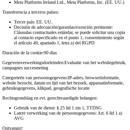
Meta Platforms Ireland Ltd., Meta Platforms, Inc. (EE. UU.)
Transferencia a terceros países:
Tercer país: EE. UU.
Decisión de adecuación/garantías/exención pertinente:
Cláusulas contractuales estándar, se puede solicitar una copia
al contacto especificado en el punto 1, consentimiento según
el artículo 49, apartado 1, letra a) del RGPD
Duración de la cookie:
90 días
Gegevensverwerkingsdoeleinden:
Evaluatie van het websitegebruik,
campagnes succesmeting
Categorieën van persoonsgegevens:
IP-adres, browserinformatie,
website bezocht, datum en tijd van het bezoek, apparaatinformatie,
gebruiksgegevens, klikpad, geografische locatie
Rechtsgrondslag en evt. gerechtvaardigde belangen:
Gebruik van de dienst: § 25 lid 1 zin 1, TTDSG
Latere verwerking van de persoonsgegevens: Art. 6 lid 1 a)
AVG
Ontvanger: