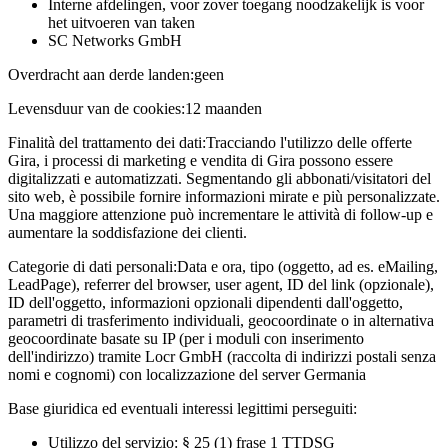
Interne afdelingen, voor zover toegang noodzakelijk is voor
het uitvoeren van taken
SC Networks GmbH
Overdracht aan derde landen:
geen
Levensduur van de cookies:
12 maanden
Finalità del trattamento dei dati:
Tracciando l'utilizzo delle offerte
Gira, i processi di marketing e vendita di Gira possono essere
digitalizzati e automatizzati. Segmentando gli abbonati/visitatori del
sito web, è possibile fornire informazioni mirate e più personalizzate.
Una maggiore attenzione può incrementare le attività di follow-up e
aumentare la soddisfazione dei clienti.
Categorie di dati personali:
Data e ora, tipo (oggetto, ad es. eMailing,
LeadPage), referrer del browser, user agent, ID del link (opzionale),
ID dell'oggetto, informazioni opzionali dipendenti dall'oggetto,
parametri di trasferimento individuali, geocoordinate o in alternativa
geocoordinate basate su IP (per i moduli con inserimento
dell'indirizzo) tramite Locr GmbH (raccolta di indirizzi postali senza
nomi e cognomi) con localizzazione del server Germania
Base giuridica ed eventuali interessi legittimi perseguiti:
Utilizzo del servizio: § 25 (1) frase 1 TTDSG