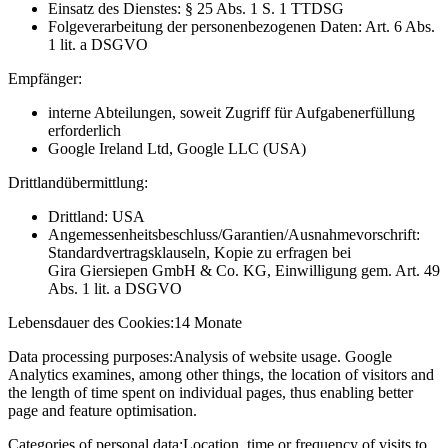
Einsatz des Dienstes: § 25 Abs. 1 S. 1 TTDSG
Folgeverarbeitung der personenbezogenen Daten: Art. 6 Abs.
1 lit. a DSGVO
Empfänger:
interne Abteilungen, soweit Zugriff für Aufgabenerfüllung
erforderlich
Google Ireland Ltd, Google LLC (USA)
Drittlandübermittlung:
Drittland: USA
Angemessenheitsbeschluss/Garantien/Ausnahmevorschrift:
Standardvertragsklauseln, Kopie zu erfragen bei
Gira Giersiepen GmbH & Co. KG
, Einwilligung gem. Art. 49
Abs. 1 lit. a DSGVO
Lebensdauer des Cookies:
14 Monate
Data processing purposes:
Analysis of website usage. Google
Analytics examines, among other things, the location of visitors and
the length of time spent on individual pages, thus enabling better
page and feature optimisation.
Categories of personal data:
Location, time or frequency of visits to