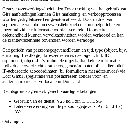
Gegevensverwerkingsdoeleinden:
Door tracking van het gebruik van
Gira-aanbiedingen kunnen Gira marketing- en verkoopprocessen
worden gedigitaliseerd en geautomatiseerd. Door middel van
segmentatie van abonnees/websitebezoekers kan doelgerichte en
meer individuele informatie worden verstrekt. Door extra
oplettendheid kunnen vervolgactiviteiten worden verhoogd en kan
de klanttevredenheid bovendien worden verhoogd.
Categorieën van persoonsgegevens:
Datum en tijd, type (object, bijv.
e-mailing, LeadPage), browser referrer, user agent, link-ID
(optioneel), object-ID’s, optionele object-afhankelijke informatie,
individuele overdrachtparameters, geocoördinaten of als alternatief
IP-gebaseerde geocoördinaten (bij formulieren met adresinvoer) via
Locr GmbH (registratie van postadressen zonder voor- en
achternaam) met serverlocatie in Duitsland
Rechtsgrondslag en evt. gerechtvaardigde belangen:
Gebruik van de dienst: § 25 lid 1 zin 1, TTDSG
Latere verwerking van de persoonsgegevens: Art. 6 lid 1 a)
AVG
Ontvanger: