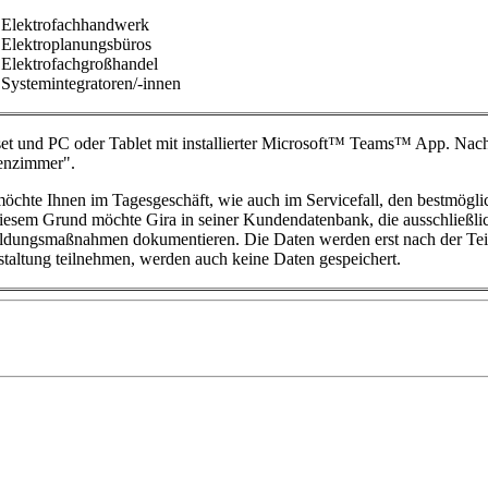
Elektrofachhandwerk
Elektroplanungsbüros
Elektrofachgroßhandel
Systemintegratoren/-innen
et und PC oder Tablet mit installierter Microsoft™ Teams™ App. Nach 
enzimmer".
öchte Ihnen im Tagesgeschäft, wie auch im Servicefall, den bestmöglic
iesem Grund möchte Gira in seiner Kundendatenbank, die ausschließlic
ildungsmaßnahmen dokumentieren. Die Daten werden erst nach der Teilna
staltung teilnehmen, werden auch keine Daten gespeichert.