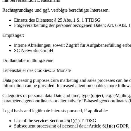
mit Serverstandort Deutschland
Rechtsgrundlage und ggf. verfolgte berechtigte Interessen:
Einsatz des Dienstes: § 25 Abs. 1 S. 1 TTDSG
Folgeverarbeitung der personenbezogenen Daten: Art. 6 Abs. 
Empfänger:
interne Abteilungen, soweit Zugriff für Aufgabenerfüllung erfor
SC Networks GmbH
Drittlandübermittlung:
keine
Lebensdauer des Cookies:
12 Monate
Data processing purposes:
Gira marketing and sales processes can be d
information can be provided. Increased attention enables more follow-u
Categories of personal data:
Date and time, type (object, e.g. eMailing,
parameters, geocoordinates or alternatively IP-based geocoordinates (
Legal basis and legitimate interests pursued, if applicable:
Use of the service: Section 25(1)(1) TTDSG
Subsequent processing of personal data: Article 6(1)(a) GDPR