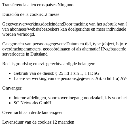
Transferencia a terceros países:
Ninguno
Duración de la cookie:
12 meses
Gegevensverwerkingsdoeleinden:
Door tracking van het gebruik van 
van abonnees/websitebezoekers kan doelgerichte en meer individuele 
worden verhoogd.
Categorieën van persoonsgegevens:
Datum en tijd, type (object, bijv. 
overdrachtparameters, geocoördinaten of als alternatief IP-gebaseerd
serverlocatie in Duitsland
Rechtsgrondslag en evt. gerechtvaardigde belangen:
Gebruik van de dienst: § 25 lid 1 zin 1, TTDSG
Latere verwerking van de persoonsgegevens: Art. 6 lid 1 a) A
Ontvanger:
Interne afdelingen, voor zover toegang noodzakelijk is voor he
SC Networks GmbH
Overdracht aan derde landen:
geen
Levensduur van de cookies:
12 maanden