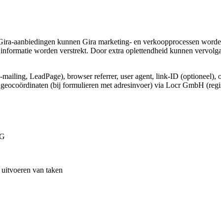
Gira-aanbiedingen kunnen Gira marketing- en verkoopprocessen worden
informatie worden verstrekt. Door extra oplettendheid kunnen vervolg
e-mailing, LeadPage), browser referrer, user agent, link-ID (optioneel), 
e geocoördinaten (bij formulieren met adresinvoer) via Locr GmbH (regi
VG
t uitvoeren van taken