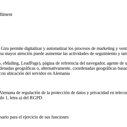
lfilment
 Gira permite digitalizar y automatizar los procesos de marketing y vent
na mayor atención puede aumentar las actividades de seguimiento y tamb
o, eMailing, LeadPage), página de referencia del navegador, agente de u
rdenadas geográficas o, alternativamente, coordenadas geográficas basada
 con ubicación del servidor en Alemania
Alemana de regulación de la protección de datos y privacidad en telec
ado 1, letra a) del RGPD
ario para el ejercicio de sus funciones