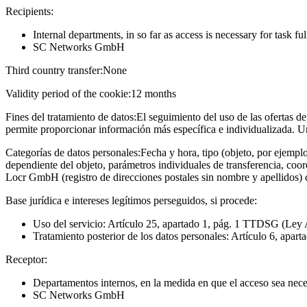
Recipients:
Internal departments, in so far as access is necessary for task fu
SC Networks GmbH
Third country transfer:
None
Validity period of the cookie:
12 months
Fines del tratamiento de datos:
El seguimiento del uso de las ofertas de
permite proporcionar información más específica e individualizada. U
Categorías de datos personales:
Fecha y hora, tipo (objeto, por ejempl
dependiente del objeto, parámetros individuales de transferencia, coo
Locr GmbH (registro de direcciones postales sin nombre y apellidos)
Base jurídica e intereses legítimos perseguidos, si procede:
Uso del servicio: Artículo 25, apartado 1, pág. 1 TTDSG (Ley 
Tratamiento posterior de los datos personales: Artículo 6, apart
Receptor:
Departamentos internos, en la medida en que el acceso sea neces
SC Networks GmbH