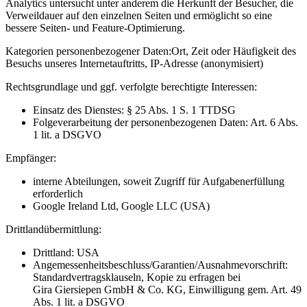
Analytics untersucht unter anderem die Herkunft der Besucher, die
Verweildauer auf den einzelnen Seiten und ermöglicht so eine
bessere Seiten- und Feature-Optimierung.
Kategorien personenbezogener Daten:
Ort, Zeit oder Häufigkeit des
Besuchs unseres Internetauftritts, IP-Adresse (anonymisiert)
Rechtsgrundlage und ggf. verfolgte berechtigte Interessen:
Einsatz des Dienstes: § 25 Abs. 1 S. 1 TTDSG
Folgeverarbeitung der personenbezogenen Daten: Art. 6 Abs.
1 lit. a DSGVO
Empfänger:
interne Abteilungen, soweit Zugriff für Aufgabenerfüllung
erforderlich
Google Ireland Ltd, Google LLC (USA)
Drittlandübermittlung:
Drittland: USA
Angemessenheitsbeschluss/Garantien/Ausnahmevorschrift:
Standardvertragsklauseln, Kopie zu erfragen bei
Gira Giersiepen GmbH & Co. KG
, Einwilligung gem. Art. 49
Abs. 1 lit. a DSGVO