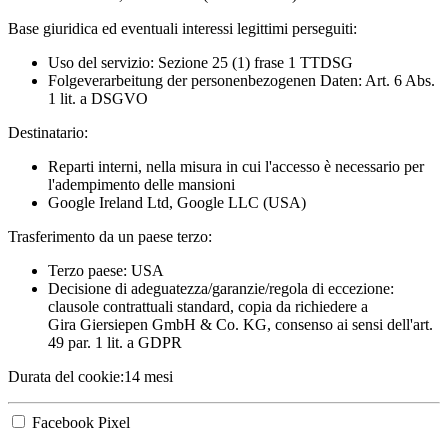
Base giuridica ed eventuali interessi legittimi perseguiti:
Uso del servizio: Sezione 25 (1) frase 1 TTDSG
Folgeverarbeitung der personenbezogenen Daten: Art. 6 Abs.
1 lit. a DSGVO
Destinatario:
Reparti interni, nella misura in cui l'accesso è necessario per
l'adempimento delle mansioni
Google Ireland Ltd, Google LLC (USA)
Trasferimento da un paese terzo:
Terzo paese: USA
Decisione di adeguatezza/garanzie/regola di eccezione:
clausole contrattuali standard, copia da richiedere a
Gira Giersiepen GmbH & Co. KG
, consenso ai sensi dell'art.
49 par. 1 lit. a GDPR
Durata del cookie:
14 mesi
Facebook Pixel