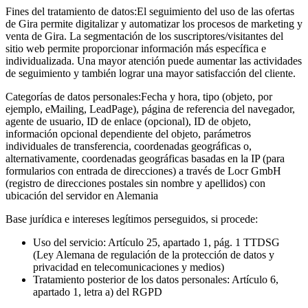
Fines del tratamiento de datos:
El seguimiento del uso de las ofertas
de Gira permite digitalizar y automatizar los procesos de marketing y
venta de Gira. La segmentación de los suscriptores/visitantes del
sitio web permite proporcionar información más específica e
individualizada. Una mayor atención puede aumentar las actividades
de seguimiento y también lograr una mayor satisfacción del cliente.
Categorías de datos personales:
Fecha y hora, tipo (objeto, por
ejemplo, eMailing, LeadPage), página de referencia del navegador,
agente de usuario, ID de enlace (opcional), ID de objeto,
información opcional dependiente del objeto, parámetros
individuales de transferencia, coordenadas geográficas o,
alternativamente, coordenadas geográficas basadas en la IP (para
formularios con entrada de direcciones) a través de Locr GmbH
(registro de direcciones postales sin nombre y apellidos) con
ubicación del servidor en Alemania
Base jurídica e intereses legítimos perseguidos, si procede:
Uso del servicio: Artículo 25, apartado 1, pág. 1 TTDSG
(Ley Alemana de regulación de la protección de datos y
privacidad en telecomunicaciones y medios)
Tratamiento posterior de los datos personales: Artículo 6,
apartado 1, letra a) del RGPD