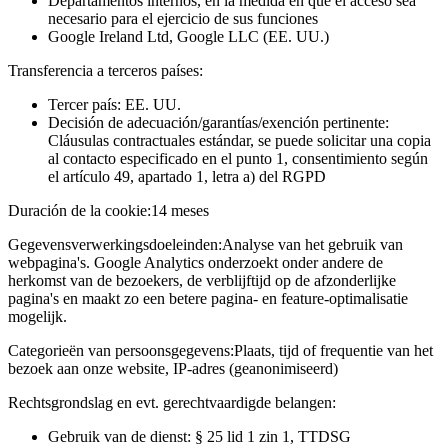
Departamentos internos, en la medida en que el acceso sea
necesario para el ejercicio de sus funciones
Google Ireland Ltd, Google LLC (EE. UU.)
Transferencia a terceros países:
Tercer país: EE. UU.
Decisión de adecuación/garantías/exención pertinente:
Cláusulas contractuales estándar, se puede solicitar una copia
al contacto especificado en el punto 1, consentimiento según
el artículo 49, apartado 1, letra a) del RGPD
Duración de la cookie:
14 meses
Gegevensverwerkingsdoeleinden:
Analyse van het gebruik van
webpagina's. Google Analytics onderzoekt onder andere de
herkomst van de bezoekers, de verblijftijd op de afzonderlijke
pagina's en maakt zo een betere pagina- en feature-optimalisatie
mogelijk.
Categorieën van persoonsgegevens:
Plaats, tijd of frequentie van het
bezoek aan onze website, IP-adres (geanonimiseerd)
Rechtsgrondslag en evt. gerechtvaardigde belangen:
Gebruik van de dienst: § 25 lid 1 zin 1, TTDSG