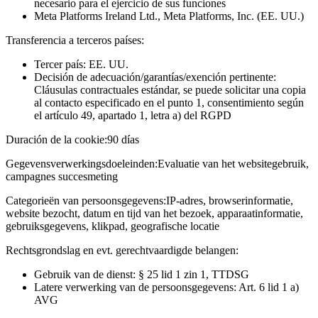
necesario para el ejercicio de sus funciones
Meta Platforms Ireland Ltd., Meta Platforms, Inc. (EE. UU.)
Transferencia a terceros países:
Tercer país: EE. UU.
Decisión de adecuación/garantías/exención pertinente:
Cláusulas contractuales estándar, se puede solicitar una copia
al contacto especificado en el punto 1, consentimiento según
el artículo 49, apartado 1, letra a) del RGPD
Duración de la cookie:
90 días
Gegevensverwerkingsdoeleinden:
Evaluatie van het websitegebruik,
campagnes succesmeting
Categorieën van persoonsgegevens:
IP-adres, browserinformatie,
website bezocht, datum en tijd van het bezoek, apparaatinformatie,
gebruiksgegevens, klikpad, geografische locatie
Rechtsgrondslag en evt. gerechtvaardigde belangen:
Gebruik van de dienst: § 25 lid 1 zin 1, TTDSG
Latere verwerking van de persoonsgegevens: Art. 6 lid 1 a)
AVG