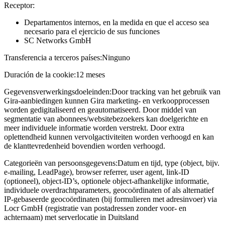
Receptor:
Departamentos internos, en la medida en que el acceso sea
necesario para el ejercicio de sus funciones
SC Networks GmbH
Transferencia a terceros países:
Ninguno
Duración de la cookie:
12 meses
Gegevensverwerkingsdoeleinden:
Door tracking van het gebruik van
Gira-aanbiedingen kunnen Gira marketing- en verkoopprocessen
worden gedigitaliseerd en geautomatiseerd. Door middel van
segmentatie van abonnees/websitebezoekers kan doelgerichte en
meer individuele informatie worden verstrekt. Door extra
oplettendheid kunnen vervolgactiviteiten worden verhoogd en kan
de klanttevredenheid bovendien worden verhoogd.
Categorieën van persoonsgegevens:
Datum en tijd, type (object, bijv.
e-mailing, LeadPage), browser referrer, user agent, link-ID
(optioneel), object-ID’s, optionele object-afhankelijke informatie,
individuele overdrachtparameters, geocoördinaten of als alternatief
IP-gebaseerde geocoördinaten (bij formulieren met adresinvoer) via
Locr GmbH (registratie van postadressen zonder voor- en
achternaam) met serverlocatie in Duitsland