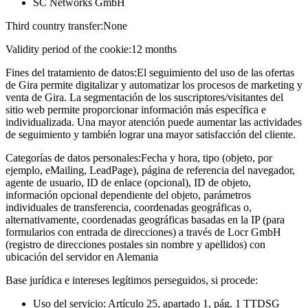
SC Networks GmbH
Third country transfer:
None
Validity period of the cookie:
12 months
Fines del tratamiento de datos:
El seguimiento del uso de las ofertas
de Gira permite digitalizar y automatizar los procesos de marketing y
venta de Gira. La segmentación de los suscriptores/visitantes del
sitio web permite proporcionar información más específica e
individualizada. Una mayor atención puede aumentar las actividades
de seguimiento y también lograr una mayor satisfacción del cliente.
Categorías de datos personales:
Fecha y hora, tipo (objeto, por
ejemplo, eMailing, LeadPage), página de referencia del navegador,
agente de usuario, ID de enlace (opcional), ID de objeto,
información opcional dependiente del objeto, parámetros
individuales de transferencia, coordenadas geográficas o,
alternativamente, coordenadas geográficas basadas en la IP (para
formularios con entrada de direcciones) a través de Locr GmbH
(registro de direcciones postales sin nombre y apellidos) con
ubicación del servidor en Alemania
Base jurídica e intereses legítimos perseguidos, si procede:
Uso del servicio: Artículo 25, apartado 1, pág. 1 TTDSG