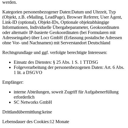
werden.
Kategorien personenbezogener Daten:
Datum und Uhrzeit, Typ
(Objekt, z.B. eMailing, LeadPage), Browser Referrer, User Agent,
Link-ID (optional), Objekt-IDs, Optionale objektabhängige
Informationen, Individuelle Übergabeparameter, Geokoordinaten
oder alternativ IP-basierte Geokoordinaten (bei Formularen mit
Adresseingabe) über Locr GmbH (Erfassung postalische Adressen
ohne Vor- und Nachnamen) mit Serverstandort Deutschland
Rechtsgrundlage und ggf. verfolgte berechtigte Interessen:
Einsatz des Dienstes: § 25 Abs. 1 S. 1 TTDSG
Folgeverarbeitung der personenbezogenen Daten: Art. 6 Abs.
1 lit. a DSGVO
Empfänger:
interne Abteilungen, soweit Zugriff für Aufgabenerfüllung
erforderlich
SC Networks GmbH
Drittlandübermittlung:
keine
Lebensdauer des Cookies:
12 Monate