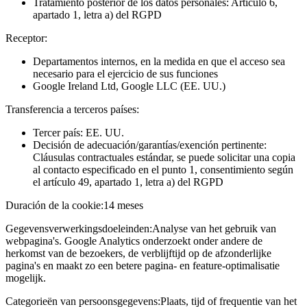
Tratamiento posterior de los datos personales: Artículo 6,
apartado 1, letra a) del RGPD
Receptor:
Departamentos internos, en la medida en que el acceso sea
necesario para el ejercicio de sus funciones
Google Ireland Ltd, Google LLC (EE. UU.)
Transferencia a terceros países:
Tercer país: EE. UU.
Decisión de adecuación/garantías/exención pertinente:
Cláusulas contractuales estándar, se puede solicitar una copia
al contacto especificado en el punto 1, consentimiento según
el artículo 49, apartado 1, letra a) del RGPD
Duración de la cookie:
14 meses
Gegevensverwerkingsdoeleinden:
Analyse van het gebruik van
webpagina's. Google Analytics onderzoekt onder andere de
herkomst van de bezoekers, de verblijftijd op de afzonderlijke
pagina's en maakt zo een betere pagina- en feature-optimalisatie
mogelijk.
Categorieën van persoonsgegevens:
Plaats, tijd of frequentie van het