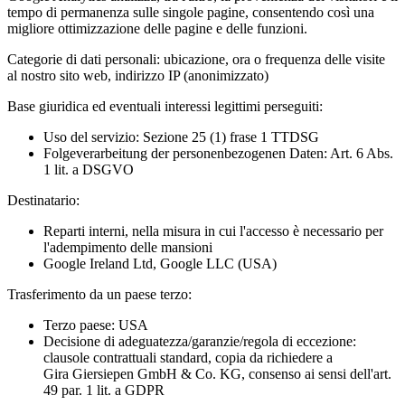
tempo di permanenza sulle singole pagine, consentendo così una
migliore ottimizzazione delle pagine e delle funzioni.
Categorie di dati personali:
ubicazione, ora o frequenza delle visite
al nostro sito web, indirizzo IP (anonimizzato)
Base giuridica ed eventuali interessi legittimi perseguiti:
Uso del servizio: Sezione 25 (1) frase 1 TTDSG
Folgeverarbeitung der personenbezogenen Daten: Art. 6 Abs.
1 lit. a DSGVO
Destinatario:
Reparti interni, nella misura in cui l'accesso è necessario per
l'adempimento delle mansioni
Google Ireland Ltd, Google LLC (USA)
Trasferimento da un paese terzo:
Terzo paese: USA
Decisione di adeguatezza/garanzie/regola di eccezione:
clausole contrattuali standard, copia da richiedere a
Gira Giersiepen GmbH & Co. KG
, consenso ai sensi dell'art.
49 par. 1 lit. a GDPR