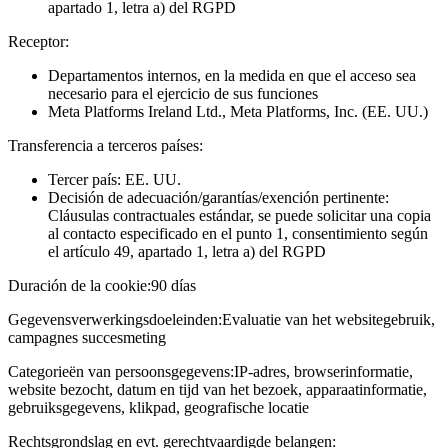
apartado 1, letra a) del RGPD
Receptor:
Departamentos internos, en la medida en que el acceso sea
necesario para el ejercicio de sus funciones
Meta Platforms Ireland Ltd., Meta Platforms, Inc. (EE. UU.)
Transferencia a terceros países:
Tercer país: EE. UU.
Decisión de adecuación/garantías/exención pertinente:
Cláusulas contractuales estándar, se puede solicitar una copia
al contacto especificado en el punto 1, consentimiento según
el artículo 49, apartado 1, letra a) del RGPD
Duración de la cookie:
90 días
Gegevensverwerkingsdoeleinden:
Evaluatie van het websitegebruik,
campagnes succesmeting
Categorieën van persoonsgegevens:
IP-adres, browserinformatie,
website bezocht, datum en tijd van het bezoek, apparaatinformatie,
gebruiksgegevens, klikpad, geografische locatie
Rechtsgrondslag en evt. gerechtvaardigde belangen: