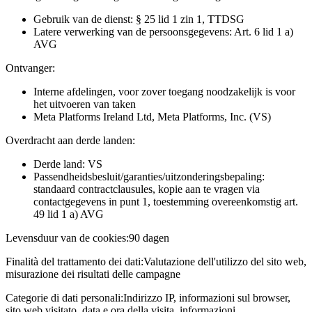
Gebruik van de dienst: § 25 lid 1 zin 1, TTDSG
Latere verwerking van de persoonsgegevens: Art. 6 lid 1 a)
AVG
Ontvanger:
Interne afdelingen, voor zover toegang noodzakelijk is voor
het uitvoeren van taken
Meta Platforms Ireland Ltd, Meta Platforms, Inc. (VS)
Overdracht aan derde landen:
Derde land: VS
Passendheidsbesluit/garanties/uitzonderingsbepaling:
standaard contractclausules, kopie aan te vragen via
contactgegevens in punt 1, toestemming overeenkomstig art.
49 lid 1 a) AVG
Levensduur van de cookies:
90 dagen
Finalità del trattamento dei dati:
Valutazione dell'utilizzo del sito web,
misurazione dei risultati delle campagne
Categorie di dati personali:
Indirizzo IP, informazioni sul browser,
sito web visitato, data e ora della visita, informazioni