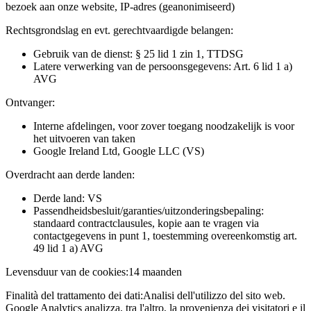
bezoek aan onze website, IP-adres (geanonimiseerd)
Rechtsgrondslag en evt. gerechtvaardigde belangen:
Gebruik van de dienst: § 25 lid 1 zin 1, TTDSG
Latere verwerking van de persoonsgegevens: Art. 6 lid 1 a)
AVG
Ontvanger:
Interne afdelingen, voor zover toegang noodzakelijk is voor
het uitvoeren van taken
Google Ireland Ltd, Google LLC (VS)
Overdracht aan derde landen:
Derde land: VS
Passendheidsbesluit/garanties/uitzonderingsbepaling:
standaard contractclausules, kopie aan te vragen via
contactgegevens in punt 1, toestemming overeenkomstig art.
49 lid 1 a) AVG
Levensduur van de cookies:
14 maanden
Finalità del trattamento dei dati:
Analisi dell'utilizzo del sito web.
Google Analytics analizza, tra l'altro, la provenienza dei visitatori e il