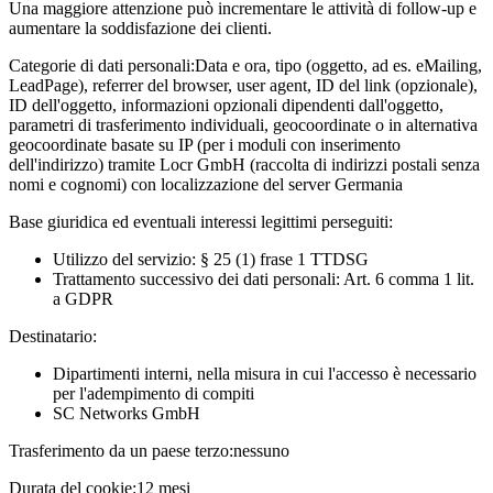
Una maggiore attenzione può incrementare le attività di follow-up e
aumentare la soddisfazione dei clienti.
Categorie di dati personali:
Data e ora, tipo (oggetto, ad es. eMailing,
LeadPage), referrer del browser, user agent, ID del link (opzionale),
ID dell'oggetto, informazioni opzionali dipendenti dall'oggetto,
parametri di trasferimento individuali, geocoordinate o in alternativa
geocoordinate basate su IP (per i moduli con inserimento
dell'indirizzo) tramite Locr GmbH (raccolta di indirizzi postali senza
nomi e cognomi) con localizzazione del server Germania
Base giuridica ed eventuali interessi legittimi perseguiti:
Utilizzo del servizio: § 25 (1) frase 1 TTDSG
Trattamento successivo dei dati personali: Art. 6 comma 1 lit.
a GDPR
Destinatario:
Dipartimenti interni, nella misura in cui l'accesso è necessario
per l'adempimento di compiti
SC Networks GmbH
Trasferimento da un paese terzo:
nessuno
Durata del cookie:
12 mesi