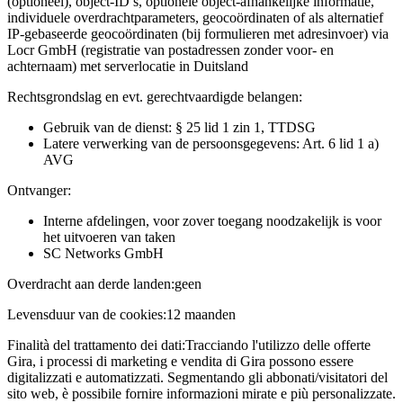
(optioneel), object-ID’s, optionele object-afhankelijke informatie,
individuele overdrachtparameters, geocoördinaten of als alternatief
IP-gebaseerde geocoördinaten (bij formulieren met adresinvoer) via
Locr GmbH (registratie van postadressen zonder voor- en
achternaam) met serverlocatie in Duitsland
Rechtsgrondslag en evt. gerechtvaardigde belangen:
Gebruik van de dienst: § 25 lid 1 zin 1, TTDSG
Latere verwerking van de persoonsgegevens: Art. 6 lid 1 a)
AVG
Ontvanger:
Interne afdelingen, voor zover toegang noodzakelijk is voor
het uitvoeren van taken
SC Networks GmbH
Overdracht aan derde landen:
geen
Levensduur van de cookies:
12 maanden
Finalità del trattamento dei dati:
Tracciando l'utilizzo delle offerte
Gira, i processi di marketing e vendita di Gira possono essere
digitalizzati e automatizzati. Segmentando gli abbonati/visitatori del
sito web, è possibile fornire informazioni mirate e più personalizzate.