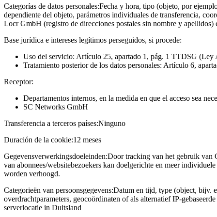
Categorías de datos personales:
Fecha y hora, tipo (objeto, por ejempl
dependiente del objeto, parámetros individuales de transferencia, coo
Locr GmbH (registro de direcciones postales sin nombre y apellidos)
Base jurídica e intereses legítimos perseguidos, si procede:
Uso del servicio: Artículo 25, apartado 1, pág. 1 TTDSG (Ley 
Tratamiento posterior de los datos personales: Artículo 6, apart
Receptor:
Departamentos internos, en la medida en que el acceso sea neces
SC Networks GmbH
Transferencia a terceros países:
Ninguno
Duración de la cookie:
12 meses
Gegevensverwerkingsdoeleinden:
Door tracking van het gebruik van 
van abonnees/websitebezoekers kan doelgerichte en meer individuele 
worden verhoogd.
Categorieën van persoonsgegevens:
Datum en tijd, type (object, bijv. 
overdrachtparameters, geocoördinaten of als alternatief IP-gebaseerd
serverlocatie in Duitsland