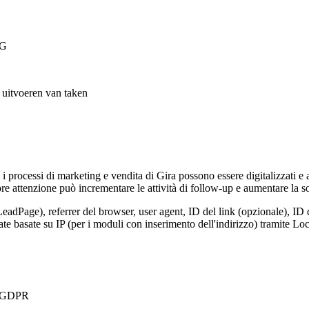
VG
t uitvoeren van taken
, i processi di marketing e vendita di Gira possono essere digitalizzati e
e attenzione può incrementare le attività di follow-up e aumentare la so
LeadPage), referrer del browser, user agent, ID del link (opzionale), ID 
nate basate su IP (per i moduli con inserimento dell'indirizzo) tramite 
 a GDPR