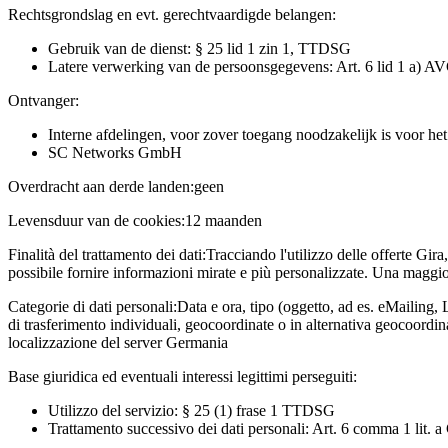
Rechtsgrondslag en evt. gerechtvaardigde belangen:
Gebruik van de dienst: § 25 lid 1 zin 1, TTDSG
Latere verwerking van de persoonsgegevens: Art. 6 lid 1 a) A
Ontvanger:
Interne afdelingen, voor zover toegang noodzakelijk is voor he
SC Networks GmbH
Overdracht aan derde landen:
geen
Levensduur van de cookies:
12 maanden
Finalità del trattamento dei dati:
Tracciando l'utilizzo delle offerte Gira
possibile fornire informazioni mirate e più personalizzate. Una maggior
Categorie di dati personali:
Data e ora, tipo (oggetto, ad es. eMailing, 
di trasferimento individuali, geocoordinate o in alternativa geocoordi
localizzazione del server Germania
Base giuridica ed eventuali interessi legittimi perseguiti:
Utilizzo del servizio: § 25 (1) frase 1 TTDSG
Trattamento successivo dei dati personali: Art. 6 comma 1 lit.