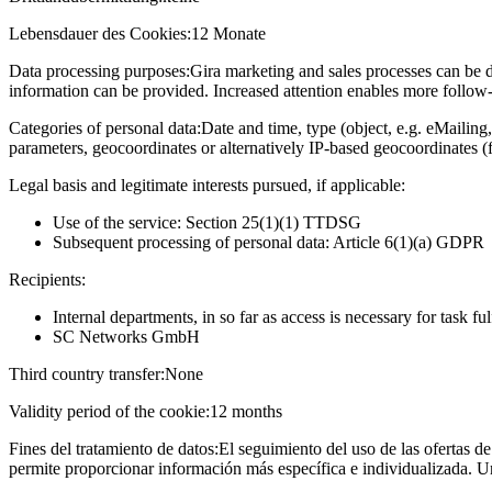
Lebensdauer des Cookies:
12 Monate
Data processing purposes:
Gira marketing and sales processes can be d
information can be provided. Increased attention enables more follow-u
Categories of personal data:
Date and time, type (object, e.g. eMailing,
parameters, geocoordinates or alternatively IP-based geocoordinates (
Legal basis and legitimate interests pursued, if applicable:
Use of the service: Section 25(1)(1) TTDSG
Subsequent processing of personal data: Article 6(1)(a) GDPR
Recipients:
Internal departments, in so far as access is necessary for task fu
SC Networks GmbH
Third country transfer:
None
Validity period of the cookie:
12 months
Fines del tratamiento de datos:
El seguimiento del uso de las ofertas de
permite proporcionar información más específica e individualizada. U