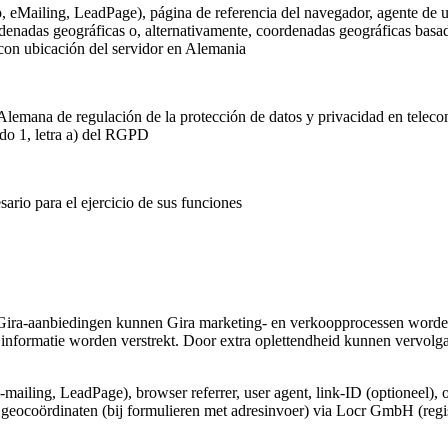
o, eMailing, LeadPage), página de referencia del navegador, agente de u
rdenadas geográficas o, alternativamente, coordenadas geográficas basada
 con ubicación del servidor en Alemania
Alemana de regulación de la protección de datos y privacidad en telec
ado 1, letra a) del RGPD
ario para el ejercicio de sus funciones
Gira-aanbiedingen kunnen Gira marketing- en verkoopprocessen worden
informatie worden verstrekt. Door extra oplettendheid kunnen vervolg
e-mailing, LeadPage), browser referrer, user agent, link-ID (optioneel), 
e geocoördinaten (bij formulieren met adresinvoer) via Locr GmbH (regi