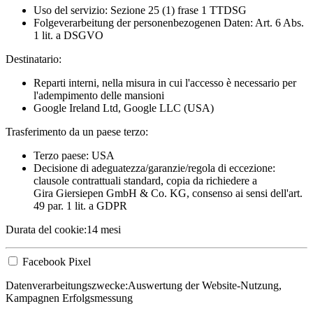
Uso del servizio: Sezione 25 (1) frase 1 TTDSG
Folgeverarbeitung der personenbezogenen Daten: Art. 6 Abs.
1 lit. a DSGVO
Destinatario:
Reparti interni, nella misura in cui l'accesso è necessario per
l'adempimento delle mansioni
Google Ireland Ltd, Google LLC (USA)
Trasferimento da un paese terzo:
Terzo paese: USA
Decisione di adeguatezza/garanzie/regola di eccezione:
clausole contrattuali standard, copia da richiedere a
Gira Giersiepen GmbH & Co. KG
, consenso ai sensi dell'art.
49 par. 1 lit. a GDPR
Durata del cookie:
14 mesi
Facebook Pixel
Datenverarbeitungszwecke:
Auswertung der Website-Nutzung,
Kampagnen Erfolgsmessung