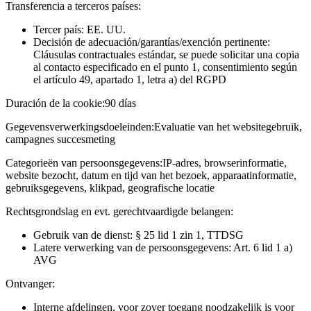
Transferencia a terceros países:
Tercer país: EE. UU.
Decisión de adecuación/garantías/exención pertinente:
Cláusulas contractuales estándar, se puede solicitar una copia
al contacto especificado en el punto 1, consentimiento según
el artículo 49, apartado 1, letra a) del RGPD
Duración de la cookie:
90 días
Gegevensverwerkingsdoeleinden:
Evaluatie van het websitegebruik,
campagnes succesmeting
Categorieën van persoonsgegevens:
IP-adres, browserinformatie,
website bezocht, datum en tijd van het bezoek, apparaatinformatie,
gebruiksgegevens, klikpad, geografische locatie
Rechtsgrondslag en evt. gerechtvaardigde belangen:
Gebruik van de dienst: § 25 lid 1 zin 1, TTDSG
Latere verwerking van de persoonsgegevens: Art. 6 lid 1 a)
AVG
Ontvanger:
Interne afdelingen, voor zover toegang noodzakelijk is voor