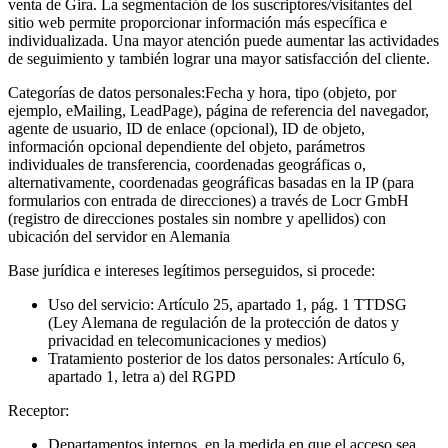
venta de Gira. La segmentación de los suscriptores/visitantes del
sitio web permite proporcionar información más específica e
individualizada. Una mayor atención puede aumentar las actividades
de seguimiento y también lograr una mayor satisfacción del cliente.
Categorías de datos personales:
Fecha y hora, tipo (objeto, por
ejemplo, eMailing, LeadPage), página de referencia del navegador,
agente de usuario, ID de enlace (opcional), ID de objeto,
información opcional dependiente del objeto, parámetros
individuales de transferencia, coordenadas geográficas o,
alternativamente, coordenadas geográficas basadas en la IP (para
formularios con entrada de direcciones) a través de Locr GmbH
(registro de direcciones postales sin nombre y apellidos) con
ubicación del servidor en Alemania
Base jurídica e intereses legítimos perseguidos, si procede:
Uso del servicio: Artículo 25, apartado 1, pág. 1 TTDSG
(Ley Alemana de regulación de la protección de datos y
privacidad en telecomunicaciones y medios)
Tratamiento posterior de los datos personales: Artículo 6,
apartado 1, letra a) del RGPD
Receptor:
Departamentos internos, en la medida en que el acceso sea