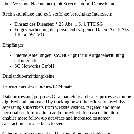
ohne Vor- und Nachnamen) mit Serverstandort Deutschland
Rechtsgrundlage und ggf. verfolgte berechtigte Interessen:
Einsatz des Dienstes: § 25 Abs. 1 S. 1 TTDSG
Folgeverarbeitung der personenbezogenen Daten: Art. 6 Abs.
1 lit. a DSGVO
Empfänger:
interne Abteilungen, soweit Zugriff für Aufgabenerfüllung
erforderlich
SC Networks GmbH
Drittlandübermittlung:
keine
Lebensdauer des Cookies:
12 Monate
Data processing purposes:
Gira marketing and sales processes can be
digitised and automated by tracking how Gira offers are used. By
separating subscribers from website visitors, targeted and more
personalised information can be provided. Increased attention
enables more follow-up activities and increased customer
satisfaction can also be achieved.
Categories of personal data:
Date and time, type (object, e.g.