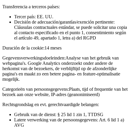
Transferencia a terceros países:
Tercer país: EE. UU.
Decisión de adecuación/garantías/exención pertinente:
Cláusulas contractuales estándar, se puede solicitar una copia
al contacto especificado en el punto 1, consentimiento según
el artículo 49, apartado 1, letra a) del RGPD
Duración de la cookie:
14 meses
Gegevensverwerkingsdoeleinden:
Analyse van het gebruik van
webpagina's. Google Analytics onderzoekt onder andere de
herkomst van de bezoekers, de verblijftijd op de afzonderlijke
pagina's en maakt zo een betere pagina- en feature-optimalisatie
mogelijk.
Categorieën van persoonsgegevens:
Plaats, tijd of frequentie van het
bezoek aan onze website, IP-adres (geanonimiseerd)
Rechtsgrondslag en evt. gerechtvaardigde belangen:
Gebruik van de dienst: § 25 lid 1 zin 1, TTDSG
Latere verwerking van de persoonsgegevens: Art. 6 lid 1 a)
AVG