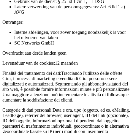
Gebruik van de dienst: § 25 lid 1 zin 1, TTDSG
Latere verwerking van de persoonsgegevens: Art. 6 lid 1 a)
AVG
Ontvanger:
Interne afdelingen, voor zover toegang noodzakelijk is voor
het uitvoeren van taken
SC Networks GmbH
Overdracht aan derde landen:
geen
Levensduur van de cookies:
12 maanden
Finalità del trattamento dei dati:
Tracciando l'utilizzo delle offerte
Gira, i processi di marketing e vendita di Gira possono essere
digitalizzati e automatizzati. Segmentando gli abbonati/visitatori del
sito web, è possibile fornire informazioni mirate e più personalizzate.
Una maggiore attenzione può incrementare le attività di follow-up e
aumentare la soddisfazione dei clienti.
Categorie di dati personali:
Data e ora, tipo (oggetto, ad es. eMailing,
LeadPage), referrer del browser, user agent, ID del link (opzionale),
ID dell'oggetto, informazioni opzionali dipendenti dall'oggetto,
parametri di trasferimento individuali, geocoordinate o in alternativa
geocoordinate basate su IP (per i moduli con inserimento