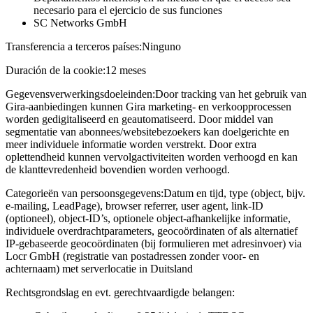
necesario para el ejercicio de sus funciones
SC Networks GmbH
Transferencia a terceros países:
Ninguno
Duración de la cookie:
12 meses
Gegevensverwerkingsdoeleinden:
Door tracking van het gebruik van
Gira-aanbiedingen kunnen Gira marketing- en verkoopprocessen
worden gedigitaliseerd en geautomatiseerd. Door middel van
segmentatie van abonnees/websitebezoekers kan doelgerichte en
meer individuele informatie worden verstrekt. Door extra
oplettendheid kunnen vervolgactiviteiten worden verhoogd en kan
de klanttevredenheid bovendien worden verhoogd.
Categorieën van persoonsgegevens:
Datum en tijd, type (object, bijv.
e-mailing, LeadPage), browser referrer, user agent, link-ID
(optioneel), object-ID’s, optionele object-afhankelijke informatie,
individuele overdrachtparameters, geocoördinaten of als alternatief
IP-gebaseerde geocoördinaten (bij formulieren met adresinvoer) via
Locr GmbH (registratie van postadressen zonder voor- en
achternaam) met serverlocatie in Duitsland
Rechtsgrondslag en evt. gerechtvaardigde belangen: