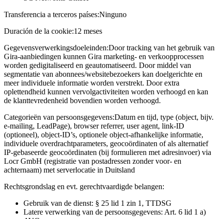
Transferencia a terceros países:
Ninguno
Duración de la cookie:
12 meses
Gegevensverwerkingsdoeleinden:
Door tracking van het gebruik van
Gira-aanbiedingen kunnen Gira marketing- en verkoopprocessen
worden gedigitaliseerd en geautomatiseerd. Door middel van
segmentatie van abonnees/websitebezoekers kan doelgerichte en
meer individuele informatie worden verstrekt. Door extra
oplettendheid kunnen vervolgactiviteiten worden verhoogd en kan
de klanttevredenheid bovendien worden verhoogd.
Categorieën van persoonsgegevens:
Datum en tijd, type (object, bijv.
e-mailing, LeadPage), browser referrer, user agent, link-ID
(optioneel), object-ID’s, optionele object-afhankelijke informatie,
individuele overdrachtparameters, geocoördinaten of als alternatief
IP-gebaseerde geocoördinaten (bij formulieren met adresinvoer) via
Locr GmbH (registratie van postadressen zonder voor- en
achternaam) met serverlocatie in Duitsland
Rechtsgrondslag en evt. gerechtvaardigde belangen:
Gebruik van de dienst: § 25 lid 1 zin 1, TTDSG
Latere verwerking van de persoonsgegevens: Art. 6 lid 1 a)