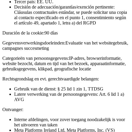
Tercer país: EE. UU.
Decisión de adecuación/garantías/exención pertinente:
Cláusulas contractuales estándar, se puede solicitar una copia
al contacto especificado en el punto 1, consentimiento según
el artículo 49, apartado 1, letra a) del RGPD
Duración de la cookie:
90 días
Gegevensverwerkingsdoeleinden:
Evaluatie van het websitegebruik,
campagnes succesmeting
Categorieën van persoonsgegevens:
IP-adres, browserinformatie,
website bezocht, datum en tijd van het bezoek, apparaatinformatie,
gebruiksgegevens, klikpad, geografische locatie
Rechtsgrondslag en evt. gerechtvaardigde belangen:
Gebruik van de dienst: § 25 lid 1 zin 1, TTDSG
Latere verwerking van de persoonsgegevens: Art. 6 lid 1 a)
AVG
Ontvanger:
Interne afdelingen, voor zover toegang noodzakelijk is voor
het uitvoeren van taken
Meta Platforms Ireland Ltd, Meta Platforms, Inc. (VS)