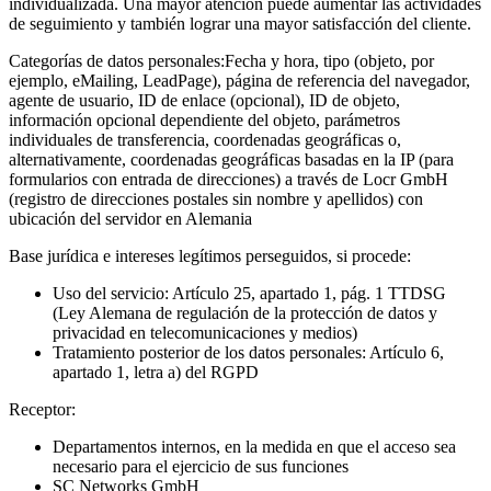
individualizada. Una mayor atención puede aumentar las actividades
de seguimiento y también lograr una mayor satisfacción del cliente.
Categorías de datos personales:
Fecha y hora, tipo (objeto, por
ejemplo, eMailing, LeadPage), página de referencia del navegador,
agente de usuario, ID de enlace (opcional), ID de objeto,
información opcional dependiente del objeto, parámetros
individuales de transferencia, coordenadas geográficas o,
alternativamente, coordenadas geográficas basadas en la IP (para
formularios con entrada de direcciones) a través de Locr GmbH
(registro de direcciones postales sin nombre y apellidos) con
ubicación del servidor en Alemania
Base jurídica e intereses legítimos perseguidos, si procede:
Uso del servicio: Artículo 25, apartado 1, pág. 1 TTDSG
(Ley Alemana de regulación de la protección de datos y
privacidad en telecomunicaciones y medios)
Tratamiento posterior de los datos personales: Artículo 6,
apartado 1, letra a) del RGPD
Receptor:
Departamentos internos, en la medida en que el acceso sea
necesario para el ejercicio de sus funciones
SC Networks GmbH