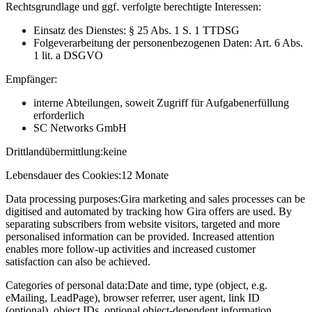
Rechtsgrundlage und ggf. verfolgte berechtigte Interessen:
Einsatz des Dienstes: § 25 Abs. 1 S. 1 TTDSG
Folgeverarbeitung der personenbezogenen Daten: Art. 6 Abs.
1 lit. a DSGVO
Empfänger:
interne Abteilungen, soweit Zugriff für Aufgabenerfüllung
erforderlich
SC Networks GmbH
Drittlandübermittlung:
keine
Lebensdauer des Cookies:
12 Monate
Data processing purposes:
Gira marketing and sales processes can be
digitised and automated by tracking how Gira offers are used. By
separating subscribers from website visitors, targeted and more
personalised information can be provided. Increased attention
enables more follow-up activities and increased customer
satisfaction can also be achieved.
Categories of personal data:
Date and time, type (object, e.g.
eMailing, LeadPage), browser referrer, user agent, link ID
(optional), object IDs, optional object-dependent information,