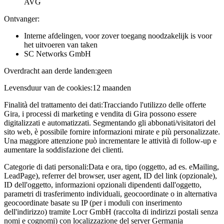
AVG
Ontvanger:
Interne afdelingen, voor zover toegang noodzakelijk is voor
het uitvoeren van taken
SC Networks GmbH
Overdracht aan derde landen:
geen
Levensduur van de cookies:
12 maanden
Finalità del trattamento dei dati:
Tracciando l'utilizzo delle offerte
Gira, i processi di marketing e vendita di Gira possono essere
digitalizzati e automatizzati. Segmentando gli abbonati/visitatori del
sito web, è possibile fornire informazioni mirate e più personalizzate.
Una maggiore attenzione può incrementare le attività di follow-up e
aumentare la soddisfazione dei clienti.
Categorie di dati personali:
Data e ora, tipo (oggetto, ad es. eMailing,
LeadPage), referrer del browser, user agent, ID del link (opzionale),
ID dell'oggetto, informazioni opzionali dipendenti dall'oggetto,
parametri di trasferimento individuali, geocoordinate o in alternativa
geocoordinate basate su IP (per i moduli con inserimento
dell'indirizzo) tramite Locr GmbH (raccolta di indirizzi postali senza
nomi e cognomi) con localizzazione del server Germania