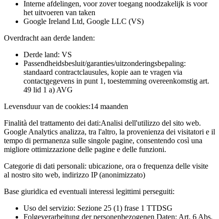
Interne afdelingen, voor zover toegang noodzakelijk is voor
het uitvoeren van taken
Google Ireland Ltd, Google LLC (VS)
Overdracht aan derde landen:
Derde land: VS
Passendheidsbesluit/garanties/uitzonderingsbepaling:
standaard contractclausules, kopie aan te vragen via
contactgegevens in punt 1, toestemming overeenkomstig art.
49 lid 1 a) AVG
Levensduur van de cookies:
14 maanden
Finalità del trattamento dei dati:
Analisi dell'utilizzo del sito web.
Google Analytics analizza, tra l'altro, la provenienza dei visitatori e il
tempo di permanenza sulle singole pagine, consentendo così una
migliore ottimizzazione delle pagine e delle funzioni.
Categorie di dati personali:
ubicazione, ora o frequenza delle visite
al nostro sito web, indirizzo IP (anonimizzato)
Base giuridica ed eventuali interessi legittimi perseguiti:
Uso del servizio: Sezione 25 (1) frase 1 TTDSG
Folgeverarbeitung der personenbezogenen Daten: Art. 6 Abs.