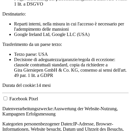
1 lit. a DSGVO
Destinatario:
Reparti interni, nella misura in cui l'accesso è necessario per
l'adempimento delle mansioni
Google Ireland Ltd, Google LLC (USA)
Trasferimento da un paese terzo:
Terzo paese: USA
Decisione di adeguatezza/garanzie/regola di eccezione:
clausole contrattuali standard, copia da richiedere a
Gira Giersiepen GmbH & Co. KG
, consenso ai sensi dell'art.
49 par. 1 lit. a GDPR
Durata del cookie:
14 mesi
Facebook Pixel
Datenverarbeitungszwecke:
Auswertung der Website-Nutzung,
Kampagnen Erfolgsmessung
Kategorien personenbezogener Daten:
IP-Adresse, Browser-
Informationen, Website besucht, Datum und Uhrzeit des Besuchs,