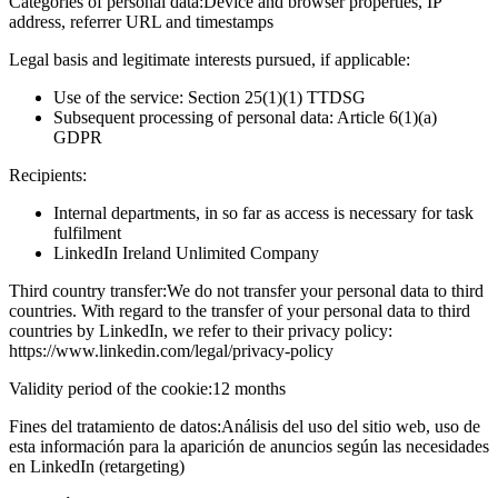
Categories of personal data:
Device and browser properties, IP
address, referrer URL and timestamps
Legal basis and legitimate interests pursued, if applicable:
Use of the service: Section 25(1)(1) TTDSG
Subsequent processing of personal data: Article 6(1)(a)
GDPR
Recipients:
Internal departments, in so far as access is necessary for task
fulfilment
LinkedIn Ireland Unlimited Company
Third country transfer:
We do not transfer your personal data to third
countries. With regard to the transfer of your personal data to third
countries by LinkedIn, we refer to their privacy policy:
https://www.linkedin.com/legal/privacy-policy
Validity period of the cookie:
12 months
Fines del tratamiento de datos:
Análisis del uso del sitio web, uso de
esta información para la aparición de anuncios según las necesidades
en LinkedIn (retargeting)