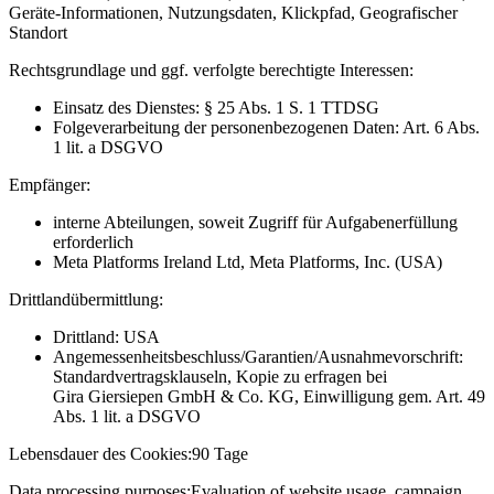
Geräte-Informationen, Nutzungsdaten, Klickpfad, Geografischer
Standort
Rechtsgrundlage und ggf. verfolgte berechtigte Interessen:
Einsatz des Dienstes: § 25 Abs. 1 S. 1 TTDSG
Folgeverarbeitung der personenbezogenen Daten: Art. 6 Abs.
1 lit. a DSGVO
Empfänger:
interne Abteilungen, soweit Zugriff für Aufgabenerfüllung
erforderlich
Meta Platforms Ireland Ltd, Meta Platforms, Inc. (USA)
Drittlandübermittlung:
Drittland: USA
Angemessenheitsbeschluss/Garantien/Ausnahmevorschrift:
Standardvertragsklauseln, Kopie zu erfragen bei
Gira Giersiepen GmbH & Co. KG
, Einwilligung gem. Art. 49
Abs. 1 lit. a DSGVO
Lebensdauer des Cookies:
90 Tage
Data processing purposes:
Evaluation of website usage, campaign