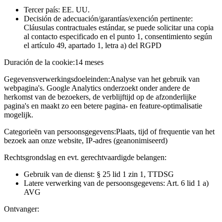
Tercer país: EE. UU.
Decisión de adecuación/garantías/exención pertinente:
Cláusulas contractuales estándar, se puede solicitar una copia
al contacto especificado en el punto 1, consentimiento según
el artículo 49, apartado 1, letra a) del RGPD
Duración de la cookie:
14 meses
Gegevensverwerkingsdoeleinden:
Analyse van het gebruik van
webpagina's. Google Analytics onderzoekt onder andere de
herkomst van de bezoekers, de verblijftijd op de afzonderlijke
pagina's en maakt zo een betere pagina- en feature-optimalisatie
mogelijk.
Categorieën van persoonsgegevens:
Plaats, tijd of frequentie van het
bezoek aan onze website, IP-adres (geanonimiseerd)
Rechtsgrondslag en evt. gerechtvaardigde belangen:
Gebruik van de dienst: § 25 lid 1 zin 1, TTDSG
Latere verwerking van de persoonsgegevens: Art. 6 lid 1 a)
AVG
Ontvanger: