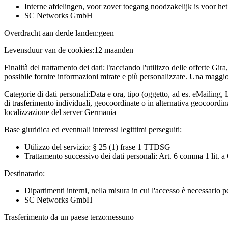
Interne afdelingen, voor zover toegang noodzakelijk is voor he
SC Networks GmbH
Overdracht aan derde landen:
geen
Levensduur van de cookies:
12 maanden
Finalità del trattamento dei dati:
Tracciando l'utilizzo delle offerte Gira
possibile fornire informazioni mirate e più personalizzate. Una maggior
Categorie di dati personali:
Data e ora, tipo (oggetto, ad es. eMailing, 
di trasferimento individuali, geocoordinate o in alternativa geocoordi
localizzazione del server Germania
Base giuridica ed eventuali interessi legittimi perseguiti:
Utilizzo del servizio: § 25 (1) frase 1 TTDSG
Trattamento successivo dei dati personali: Art. 6 comma 1 lit.
Destinatario:
Dipartimenti interni, nella misura in cui l'accesso è necessario 
SC Networks GmbH
Trasferimento da un paese terzo:
nessuno