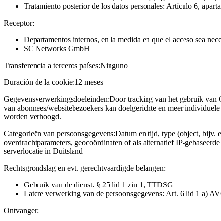
Tratamiento posterior de los datos personales: Artículo 6, apart
Receptor:
Departamentos internos, en la medida en que el acceso sea neces
SC Networks GmbH
Transferencia a terceros países:
Ninguno
Duración de la cookie:
12 meses
Gegevensverwerkingsdoeleinden:
Door tracking van het gebruik van 
van abonnees/websitebezoekers kan doelgerichte en meer individuele 
worden verhoogd.
Categorieën van persoonsgegevens:
Datum en tijd, type (object, bijv. 
overdrachtparameters, geocoördinaten of als alternatief IP-gebaseerd
serverlocatie in Duitsland
Rechtsgrondslag en evt. gerechtvaardigde belangen:
Gebruik van de dienst: § 25 lid 1 zin 1, TTDSG
Latere verwerking van de persoonsgegevens: Art. 6 lid 1 a) A
Ontvanger: