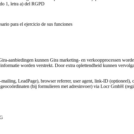
ado 1, letra a) del RGPD
ario para el ejercicio de sus funciones
Gira-aanbiedingen kunnen Gira marketing- en verkoopprocessen worden
informatie worden verstrekt. Door extra oplettendheid kunnen vervolg
e-mailing, LeadPage), browser referrer, user agent, link-ID (optioneel), 
e geocoördinaten (bij formulieren met adresinvoer) via Locr GmbH (regi
VG