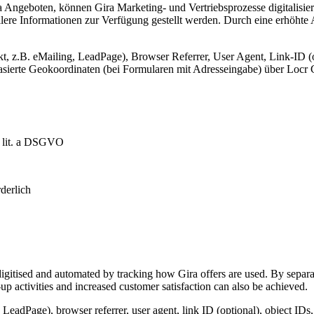
Angeboten, können Gira Marketing- und Vertriebsprozesse digitalisier
lere Informationen zur Verfügung gestellt werden. Durch eine erhöhte
, z.B. eMailing, LeadPage), Browser Referrer, User Agent, Link-ID (o
-basierte Geokoordinaten (bei Formularen mit Adresseingabe) über Lo
1 lit. a DSGVO
derlich
igitised and automated by tracking how Gira offers are used. By separat
p activities and increased customer satisfaction can also be achieved.
 LeadPage), browser referrer, user agent, link ID (optional), object IDs