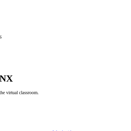
S
KNX
the virtual classroom.