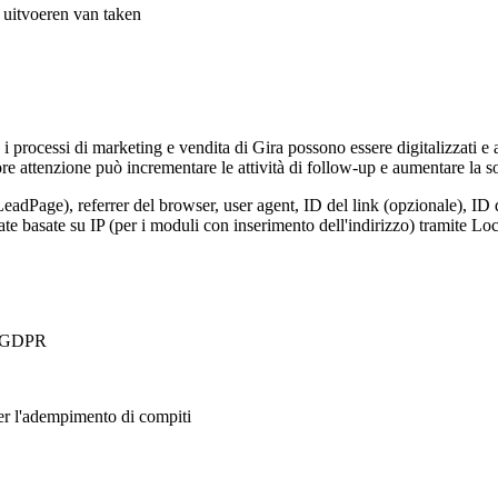
t uitvoeren van taken
, i processi di marketing e vendita di Gira possono essere digitalizzati e
e attenzione può incrementare le attività di follow-up e aumentare la so
LeadPage), referrer del browser, user agent, ID del link (opzionale), ID 
nate basate su IP (per i moduli con inserimento dell'indirizzo) tramite 
 a GDPR
per l'adempimento di compiti