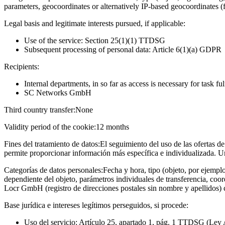
parameters, geocoordinates or alternatively IP-based geocoordinates (
Legal basis and legitimate interests pursued, if applicable:
Use of the service: Section 25(1)(1) TTDSG
Subsequent processing of personal data: Article 6(1)(a) GDPR
Recipients:
Internal departments, in so far as access is necessary for task fu
SC Networks GmbH
Third country transfer:
None
Validity period of the cookie:
12 months
Fines del tratamiento de datos:
El seguimiento del uso de las ofertas de
permite proporcionar información más específica e individualizada. U
Categorías de datos personales:
Fecha y hora, tipo (objeto, por ejempl
dependiente del objeto, parámetros individuales de transferencia, coo
Locr GmbH (registro de direcciones postales sin nombre y apellidos)
Base jurídica e intereses legítimos perseguidos, si procede:
Uso del servicio: Artículo 25, apartado 1, pág. 1 TTDSG (Ley 