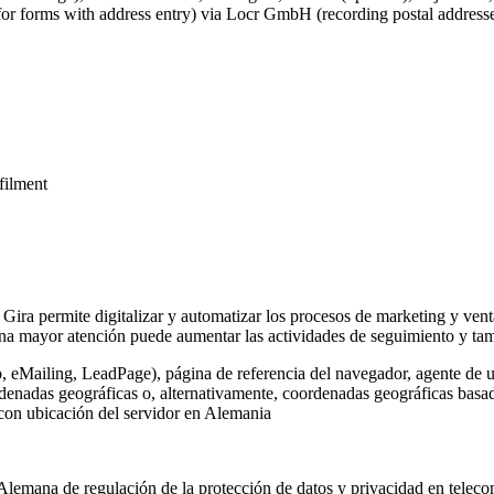
for forms with address entry) via Locr GmbH (recording postal addresse
lfilment
 Gira permite digitalizar y automatizar los procesos de marketing y vent
na mayor atención puede aumentar las actividades de seguimiento y tamb
o, eMailing, LeadPage), página de referencia del navegador, agente de u
rdenadas geográficas o, alternativamente, coordenadas geográficas basada
 con ubicación del servidor en Alemania
Alemana de regulación de la protección de datos y privacidad en telec