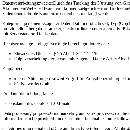
Datenverarbeitungszwecke:
Durch das Tracking der Nutzung von Gira 
Abonnenten/Website-Besuchern, können zielgerichtete und individuel
zudem eine erhöhte Kundenzufriedenheit zu erlangt werden.
Kategorien personenbezogener Daten:
Datum und Uhrzeit, Typ (Objekt
Individuelle Übergabeparameter, Geokoordinaten oder alternativ IP
mit Serverstandort Deutschland
Rechtsgrundlage und ggf. verfolgte berechtigte Interessen:
Einsatz des Dienstes: § 25 Abs. 1 S. 1 TTDSG
Folgeverarbeitung der personenbezogenen Daten: Art. 6 Abs. 
Empfänger:
interne Abteilungen, soweit Zugriff für Aufgabenerfüllung erfor
SC Networks GmbH
Drittlandübermittlung:
keine
Lebensdauer des Cookies:
12 Monate
Data processing purposes:
Gira marketing and sales processes can be d
information can be provided. Increased attention enables more follow-u
Categories of personal data:
Date and time, type (object, e.g. eMailing,