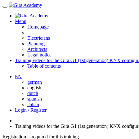
Menu
Homepage
Electricians
Planning
Architects
Legal notice
Training videos for the Gira G1 (1st generation) KNX configur
Table of contents
EN
german
english
dutch
spanish
italian
Login / Register
Training videos for the Gira G1 (1st generation) KNX configur
Registration is required for this training.