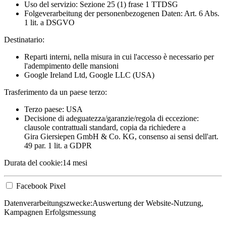
Uso del servizio: Sezione 25 (1) frase 1 TTDSG
Folgeverarbeitung der personenbezogenen Daten: Art. 6 Abs.
1 lit. a DSGVO
Destinatario:
Reparti interni, nella misura in cui l'accesso è necessario per
l'adempimento delle mansioni
Google Ireland Ltd, Google LLC (USA)
Trasferimento da un paese terzo:
Terzo paese: USA
Decisione di adeguatezza/garanzie/regola di eccezione:
clausole contrattuali standard, copia da richiedere a
Gira Giersiepen GmbH & Co. KG
, consenso ai sensi dell'art.
49 par. 1 lit. a GDPR
Durata del cookie:
14 mesi
Facebook Pixel
Datenverarbeitungszwecke:
Auswertung der Website-Nutzung,
Kampagnen Erfolgsmessung