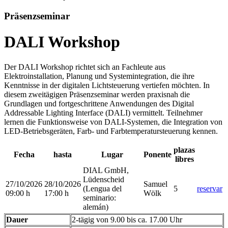
Präsenzseminar
DALI Workshop
Der DALI Workshop richtet sich an Fachleute aus
Elektroinstallation, Planung und Systemintegration, die ihre
Kenntnisse in der digitalen Lichtsteuerung vertiefen möchten. In
diesem zweitägigen Präsenzseminar werden praxisnah die
Grundlagen und fortgeschrittene Anwendungen des Digital
Addressable Lighting Interface (DALI) vermittelt. Teilnehmer
lernen die Funktionsweise von DALI-Systemen, die Integration von
LED-Betriebsgeräten, Farb- und Farbtemperatursteuerung kennen.
plazas
Fecha
hasta
Lugar
Ponente
libres
DIAL GmbH,
Lüdenscheid
27/10/2026
28/10/2026
Samuel
(Lengua del
5
reservar
09:00 h
17:00 h
Wölk
seminario
:
alemán)
Dauer
2-tägig von 9.00 bis ca. 17.00 Uhr