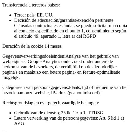
Transferencia a terceros países:
Tercer país: EE. UU.
Decisión de adecuación/garantías/exención pertinente:
Cláusulas contractuales estándar, se puede solicitar una copia
al contacto especificado en el punto 1, consentimiento según
el artículo 49, apartado 1, letra a) del RGPD
Duración de la cookie:
14 meses
Gegevensverwerkingsdoeleinden:
Analyse van het gebruik van
webpagina's. Google Analytics onderzoekt onder andere de
herkomst van de bezoekers, de verblijftijd op de afzonderlijke
pagina's en maakt zo een betere pagina- en feature-optimalisatie
mogelijk.
Categorieën van persoonsgegevens:
Plaats, tijd of frequentie van het
bezoek aan onze website, IP-adres (geanonimiseerd)
Rechtsgrondslag en evt. gerechtvaardigde belangen:
Gebruik van de dienst: § 25 lid 1 zin 1, TTDSG
Latere verwerking van de persoonsgegevens: Art. 6 lid 1 a)
AVG