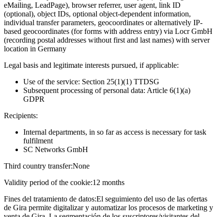
eMailing, LeadPage), browser referrer, user agent, link ID
(optional), object IDs, optional object-dependent information,
individual transfer parameters, geocoordinates or alternatively IP-
based geocoordinates (for forms with address entry) via Locr GmbH
(recording postal addresses without first and last names) with server
location in Germany
Legal basis and legitimate interests pursued, if applicable:
Use of the service: Section 25(1)(1) TTDSG
Subsequent processing of personal data: Article 6(1)(a)
GDPR
Recipients:
Internal departments, in so far as access is necessary for task
fulfilment
SC Networks GmbH
Third country transfer:
None
Validity period of the cookie:
12 months
Fines del tratamiento de datos:
El seguimiento del uso de las ofertas
de Gira permite digitalizar y automatizar los procesos de marketing y
venta de Gira. La segmentación de los suscriptores/visitantes del