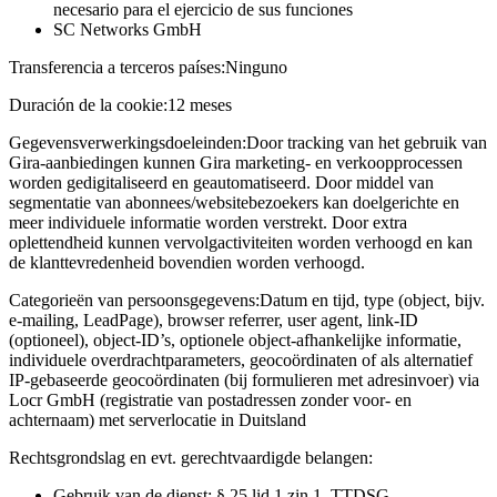
necesario para el ejercicio de sus funciones
SC Networks GmbH
Transferencia a terceros países:
Ninguno
Duración de la cookie:
12 meses
Gegevensverwerkingsdoeleinden:
Door tracking van het gebruik van
Gira-aanbiedingen kunnen Gira marketing- en verkoopprocessen
worden gedigitaliseerd en geautomatiseerd. Door middel van
segmentatie van abonnees/websitebezoekers kan doelgerichte en
meer individuele informatie worden verstrekt. Door extra
oplettendheid kunnen vervolgactiviteiten worden verhoogd en kan
de klanttevredenheid bovendien worden verhoogd.
Categorieën van persoonsgegevens:
Datum en tijd, type (object, bijv.
e-mailing, LeadPage), browser referrer, user agent, link-ID
(optioneel), object-ID’s, optionele object-afhankelijke informatie,
individuele overdrachtparameters, geocoördinaten of als alternatief
IP-gebaseerde geocoördinaten (bij formulieren met adresinvoer) via
Locr GmbH (registratie van postadressen zonder voor- en
achternaam) met serverlocatie in Duitsland
Rechtsgrondslag en evt. gerechtvaardigde belangen:
Gebruik van de dienst: § 25 lid 1 zin 1, TTDSG