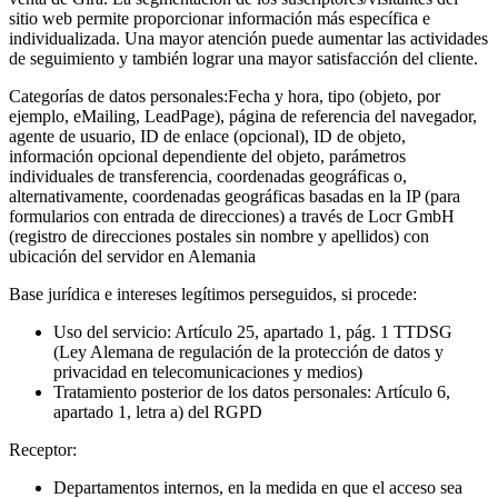
sitio web permite proporcionar información más específica e
individualizada. Una mayor atención puede aumentar las actividades
de seguimiento y también lograr una mayor satisfacción del cliente.
Categorías de datos personales:
Fecha y hora, tipo (objeto, por
ejemplo, eMailing, LeadPage), página de referencia del navegador,
agente de usuario, ID de enlace (opcional), ID de objeto,
información opcional dependiente del objeto, parámetros
individuales de transferencia, coordenadas geográficas o,
alternativamente, coordenadas geográficas basadas en la IP (para
formularios con entrada de direcciones) a través de Locr GmbH
(registro de direcciones postales sin nombre y apellidos) con
ubicación del servidor en Alemania
Base jurídica e intereses legítimos perseguidos, si procede:
Uso del servicio: Artículo 25, apartado 1, pág. 1 TTDSG
(Ley Alemana de regulación de la protección de datos y
privacidad en telecomunicaciones y medios)
Tratamiento posterior de los datos personales: Artículo 6,
apartado 1, letra a) del RGPD
Receptor:
Departamentos internos, en la medida en que el acceso sea