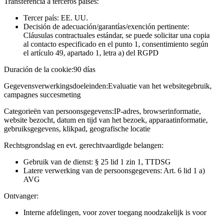
Transferencia a terceros países:
Tercer país: EE. UU.
Decisión de adecuación/garantías/exención pertinente:
Cláusulas contractuales estándar, se puede solicitar una copia
al contacto especificado en el punto 1, consentimiento según
el artículo 49, apartado 1, letra a) del RGPD
Duración de la cookie:
90 días
Gegevensverwerkingsdoeleinden:
Evaluatie van het websitegebruik,
campagnes succesmeting
Categorieën van persoonsgegevens:
IP-adres, browserinformatie,
website bezocht, datum en tijd van het bezoek, apparaatinformatie,
gebruiksgegevens, klikpad, geografische locatie
Rechtsgrondslag en evt. gerechtvaardigde belangen:
Gebruik van de dienst: § 25 lid 1 zin 1, TTDSG
Latere verwerking van de persoonsgegevens: Art. 6 lid 1 a)
AVG
Ontvanger:
Interne afdelingen, voor zover toegang noodzakelijk is voor