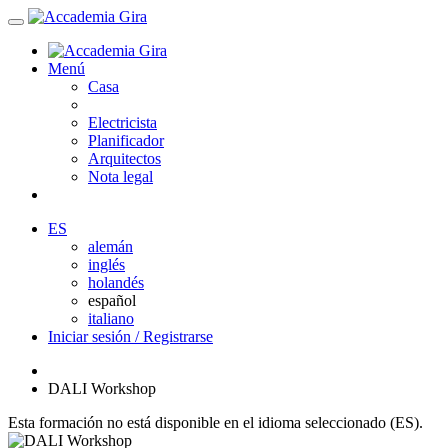
Menú
Casa
Electricista
Planificador
Arquitectos
Nota legal
ES
alemán
inglés
holandés
español
italiano
Iniciar sesión / Registrarse
DALI Workshop
Esta formación no está disponible en el idioma seleccionado (ES).