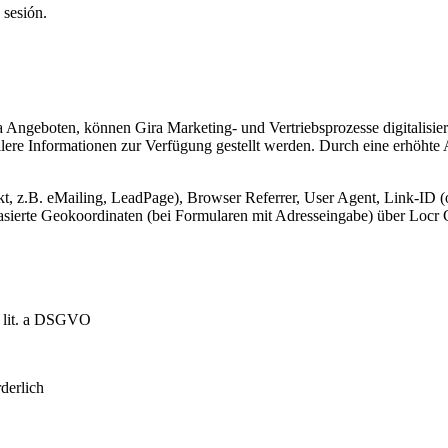
 sesión.
Angeboten, können Gira Marketing- und Vertriebsprozesse digitalisier
lere Informationen zur Verfügung gestellt werden. Durch eine erhöhte
, z.B. eMailing, LeadPage), Browser Referrer, User Agent, Link-ID (o
-basierte Geokoordinaten (bei Formularen mit Adresseingabe) über Lo
1 lit. a DSGVO
derlich