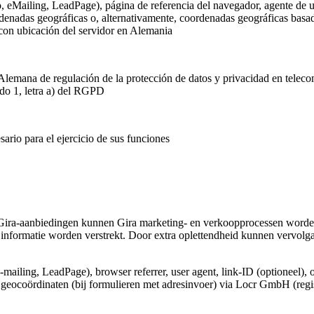
o, eMailing, LeadPage), página de referencia del navegador, agente de u
rdenadas geográficas o, alternativamente, coordenadas geográficas basada
 con ubicación del servidor en Alemania
Alemana de regulación de la protección de datos y privacidad en telec
ado 1, letra a) del RGPD
ario para el ejercicio de sus funciones
Gira-aanbiedingen kunnen Gira marketing- en verkoopprocessen worden
informatie worden verstrekt. Door extra oplettendheid kunnen vervolg
e-mailing, LeadPage), browser referrer, user agent, link-ID (optioneel), 
e geocoördinaten (bij formulieren met adresinvoer) via Locr GmbH (regi