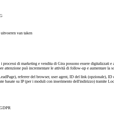
VG
t uitvoeren van taken
, i processi di marketing e vendita di Gira possono essere digitalizzati e
e attenzione può incrementare le attività di follow-up e aumentare la so
LeadPage), referrer del browser, user agent, ID del link (opzionale), ID 
nate basate su IP (per i moduli con inserimento dell'indirizzo) tramite 
 a GDPR