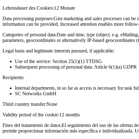
Lebensdauer des Cookies:
12 Monate
Data processing purposes:
Gira marketing and sales processes can be d
information can be provided. Increased attention enables more follow-u
Categories of personal data:
Date and time, type (object, e.g. eMailing,
parameters, geocoordinates or alternatively IP-based geocoordinates (
Legal basis and legitimate interests pursued, if applicable:
Use of the service: Section 25(1)(1) TTDSG
Subsequent processing of personal data: Article 6(1)(a) GDPR
Recipients:
Internal departments, in so far as access is necessary for task fu
SC Networks GmbH
Third country transfer:
None
Validity period of the cookie:
12 months
Fines del tratamiento de datos:
El seguimiento del uso de las ofertas de
permite proporcionar información más específica e individualizada. U