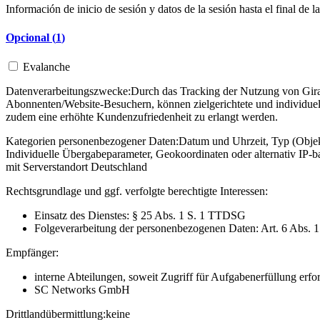
Información de inicio de sesión y datos de la sesión hasta el final de la
Opcional (
1
)
Evalanche
Datenverarbeitungszwecke:
Durch das Tracking der Nutzung von Gira 
Abonnenten/Website-Besuchern, können zielgerichtete und individuel
zudem eine erhöhte Kundenzufriedenheit zu erlangt werden.
Kategorien personenbezogener Daten:
Datum und Uhrzeit, Typ (Objekt
Individuelle Übergabeparameter, Geokoordinaten oder alternativ IP
mit Serverstandort Deutschland
Rechtsgrundlage und ggf. verfolgte berechtigte Interessen:
Einsatz des Dienstes: § 25 Abs. 1 S. 1 TTDSG
Folgeverarbeitung der personenbezogenen Daten: Art. 6 Abs. 
Empfänger:
interne Abteilungen, soweit Zugriff für Aufgabenerfüllung erfor
SC Networks GmbH
Drittlandübermittlung:
keine