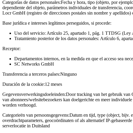
Categorías de datos personales:
Fecha y hora, tipo (objeto, por ejempl
dependiente del objeto, parámetros individuales de transferencia, coo
Locr GmbH (registro de direcciones postales sin nombre y apellidos)
Base jurídica e intereses legítimos perseguidos, si procede:
Uso del servicio: Artículo 25, apartado 1, pág. 1 TTDSG (Ley 
Tratamiento posterior de los datos personales: Artículo 6, apart
Receptor:
Departamentos internos, en la medida en que el acceso sea neces
SC Networks GmbH
Transferencia a terceros países:
Ninguno
Duración de la cookie:
12 meses
Gegevensverwerkingsdoeleinden:
Door tracking van het gebruik van 
van abonnees/websitebezoekers kan doelgerichte en meer individuele 
worden verhoogd.
Categorieën van persoonsgegevens:
Datum en tijd, type (object, bijv. 
overdrachtparameters, geocoördinaten of als alternatief IP-gebaseerd
serverlocatie in Duitsland