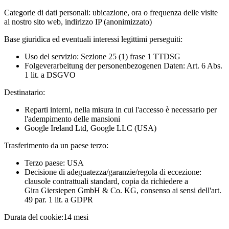
Categorie di dati personali:
ubicazione, ora o frequenza delle visite
al nostro sito web, indirizzo IP (anonimizzato)
Base giuridica ed eventuali interessi legittimi perseguiti:
Uso del servizio: Sezione 25 (1) frase 1 TTDSG
Folgeverarbeitung der personenbezogenen Daten: Art. 6 Abs.
1 lit. a DSGVO
Destinatario:
Reparti interni, nella misura in cui l'accesso è necessario per
l'adempimento delle mansioni
Google Ireland Ltd, Google LLC (USA)
Trasferimento da un paese terzo:
Terzo paese: USA
Decisione di adeguatezza/garanzie/regola di eccezione:
clausole contrattuali standard, copia da richiedere a
Gira Giersiepen GmbH & Co. KG
, consenso ai sensi dell'art.
49 par. 1 lit. a GDPR
Durata del cookie:
14 mesi