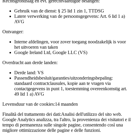
Rechtsgrondslag en evt. gerechtvaardigde belangen:
Gebruik van de dienst: § 25 lid 1 zin 1, TTDSG
Latere verwerking van de persoonsgegevens: Art. 6 lid 1 a)
AVG
Ontvanger:
Interne afdelingen, voor zover toegang noodzakelijk is voor
het uitvoeren van taken
Google Ireland Ltd, Google LLC (VS)
Overdracht aan derde landen:
Derde land: VS
Passendheidsbesluit/garanties/uitzonderingsbepaling:
standaard contractclausules, kopie aan te vragen via
contactgegevens in punt 1, toestemming overeenkomstig art.
49 lid 1 a) AVG
Levensduur van de cookies:
14 maanden
Finalità del trattamento dei dati:
Analisi dell'utilizzo del sito web.
Google Analytics analizza, tra l'altro, la provenienza dei visitatori e il
tempo di permanenza sulle singole pagine, consentendo così una
migliore ottimizzazione delle pagine e delle funzioni.