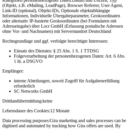
Kategorien personenbezogener Daten:
Datum und Uhrzeit, Typ
(Objekt, z.B. eMailing, LeadPage), Browser Referrer, User Agent,
Link-ID (optional), Objekt-IDs, Optionale objektabhängige
Informationen, Individuelle Übergabeparameter, Geokoordinaten
oder alternativ IP-basierte Geokoordinaten (bei Formularen mit
Adresseingabe) über Locr GmbH (Erfassung postalische Adressen
ohne Vor- und Nachnamen) mit Serverstandort Deutschland
Rechtsgrundlage und ggf. verfolgte berechtigte Interessen:
Einsatz des Dienstes: § 25 Abs. 1 S. 1 TTDSG
Folgeverarbeitung der personenbezogenen Daten: Art. 6 Abs.
1 lit. a DSGVO
Empfänger:
interne Abteilungen, soweit Zugriff für Aufgabenerfüllung
erforderlich
SC Networks GmbH
Drittlandübermittlung:
keine
Lebensdauer des Cookies:
12 Monate
Data processing purposes:
Gira marketing and sales processes can be
digitised and automated by tracking how Gira offers are used. By