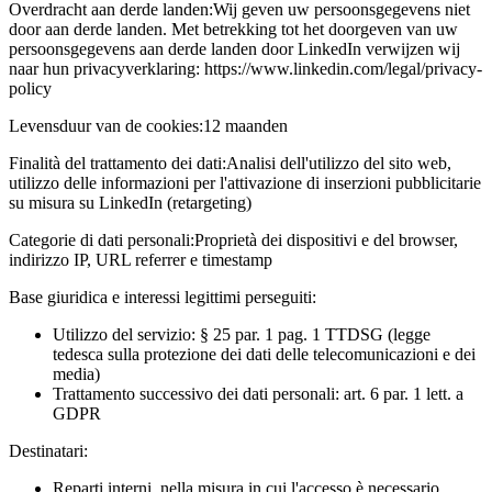
Overdracht aan derde landen:
Wij geven uw persoonsgegevens niet
door aan derde landen. Met betrekking tot het doorgeven van uw
persoonsgegevens aan derde landen door LinkedIn verwijzen wij
naar hun privacyverklaring: https://www.linkedin.com/legal/privacy-
policy
Levensduur van de cookies:
12 maanden
Finalità del trattamento dei dati:
Analisi dell'utilizzo del sito web,
utilizzo delle informazioni per l'attivazione di inserzioni pubblicitarie
su misura su LinkedIn (retargeting)
Categorie di dati personali:
Proprietà dei dispositivi e del browser,
indirizzo IP, URL referrer e timestamp
Base giuridica e interessi legittimi perseguiti:
Utilizzo del servizio: § 25 par. 1 pag. 1 TTDSG (legge
tedesca sulla protezione dei dati delle telecomunicazioni e dei
media)
Trattamento successivo dei dati personali: art. 6 par. 1 lett. a
GDPR
Destinatari:
Reparti interni, nella misura in cui l'accesso è necessario