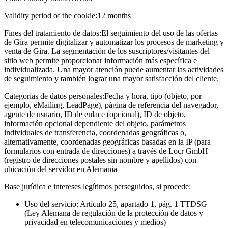
Validity period of the cookie:
12 months
Fines del tratamiento de datos:
El seguimiento del uso de las ofertas
de Gira permite digitalizar y automatizar los procesos de marketing y
venta de Gira. La segmentación de los suscriptores/visitantes del
sitio web permite proporcionar información más específica e
individualizada. Una mayor atención puede aumentar las actividades
de seguimiento y también lograr una mayor satisfacción del cliente.
Categorías de datos personales:
Fecha y hora, tipo (objeto, por
ejemplo, eMailing, LeadPage), página de referencia del navegador,
agente de usuario, ID de enlace (opcional), ID de objeto,
información opcional dependiente del objeto, parámetros
individuales de transferencia, coordenadas geográficas o,
alternativamente, coordenadas geográficas basadas en la IP (para
formularios con entrada de direcciones) a través de Locr GmbH
(registro de direcciones postales sin nombre y apellidos) con
ubicación del servidor en Alemania
Base jurídica e intereses legítimos perseguidos, si procede:
Uso del servicio: Artículo 25, apartado 1, pág. 1 TTDSG
(Ley Alemana de regulación de la protección de datos y
privacidad en telecomunicaciones y medios)