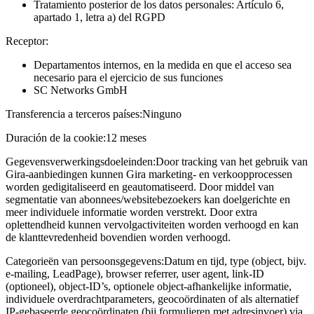
Tratamiento posterior de los datos personales: Artículo 6,
apartado 1, letra a) del RGPD
Receptor:
Departamentos internos, en la medida en que el acceso sea
necesario para el ejercicio de sus funciones
SC Networks GmbH
Transferencia a terceros países:
Ninguno
Duración de la cookie:
12 meses
Gegevensverwerkingsdoeleinden:
Door tracking van het gebruik van
Gira-aanbiedingen kunnen Gira marketing- en verkoopprocessen
worden gedigitaliseerd en geautomatiseerd. Door middel van
segmentatie van abonnees/websitebezoekers kan doelgerichte en
meer individuele informatie worden verstrekt. Door extra
oplettendheid kunnen vervolgactiviteiten worden verhoogd en kan
de klanttevredenheid bovendien worden verhoogd.
Categorieën van persoonsgegevens:
Datum en tijd, type (object, bijv.
e-mailing, LeadPage), browser referrer, user agent, link-ID
(optioneel), object-ID’s, optionele object-afhankelijke informatie,
individuele overdrachtparameters, geocoördinaten of als alternatief
IP-gebaseerde geocoördinaten (bij formulieren met adresinvoer) via