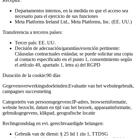
Receptor:
Departamentos internos, en la medida en que el acceso sea
necesario para el ejercicio de sus funciones
Meta Platforms Ireland Ltd., Meta Platforms, Inc. (EE. UU.)
Transferencia a terceros países:
Tercer país: EE. UU.
Decisión de adecuación/garantías/exención pertinente:
Cláusulas contractuales estándar, se puede solicitar una copia
al contacto especificado en el punto 1, consentimiento según
el artículo 49, apartado 1, letra a) del RGPD
Duración de la cookie:
90 días
Gegevensverwerkingsdoeleinden:
Evaluatie van het websitegebruik,
campagnes succesmeting
Categorieën van persoonsgegevens:
IP-adres, browserinformatie,
website bezocht, datum en tijd van het bezoek, apparaatinformatie,
gebruiksgegevens, klikpad, geografische locatie
Rechtsgrondslag en evt. gerechtvaardigde belangen:
Gebruik van de dienst: § 25 lid 1 zin 1, TTDSG