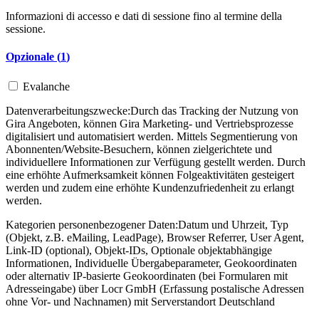
Informazioni di accesso e dati di sessione fino al termine della
sessione.
Opzionale (
1
)
Evalanche
Datenverarbeitungszwecke:
Durch das Tracking der Nutzung von
Gira Angeboten, können Gira Marketing- und Vertriebsprozesse
digitalisiert und automatisiert werden. Mittels Segmentierung von
Abonnenten/Website-Besuchern, können zielgerichtete und
individuellere Informationen zur Verfügung gestellt werden. Durch
eine erhöhte Aufmerksamkeit können Folgeaktivitäten gesteigert
werden und zudem eine erhöhte Kundenzufriedenheit zu erlangt
werden.
Kategorien personenbezogener Daten:
Datum und Uhrzeit, Typ
(Objekt, z.B. eMailing, LeadPage), Browser Referrer, User Agent,
Link-ID (optional), Objekt-IDs, Optionale objektabhängige
Informationen, Individuelle Übergabeparameter, Geokoordinaten
oder alternativ IP-basierte Geokoordinaten (bei Formularen mit
Adresseingabe) über Locr GmbH (Erfassung postalische Adressen
ohne Vor- und Nachnamen) mit Serverstandort Deutschland