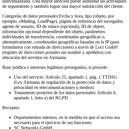
individualizada. Una mayor atención puede aumentar las actividades
de seguimiento y también lograr una mayor satisfacción del cliente.
Categorías de datos personales:
Fecha y hora, tipo (objeto, por
ejemplo, eMailing, LeadPage), página de referencia del navegador,
agente de usuario, ID de enlace (opcional), ID de objeto,
información opcional dependiente del objeto, parámetros
individuales de transferencia, coordenadas geográficas o,
alternativamente, coordenadas geográficas basadas en la IP (para
formularios con entrada de direcciones) a través de Locr GmbH
(registro de direcciones postales sin nombre y apellidos) con
ubicación del servidor en Alemania
Base jurídica e intereses legítimos perseguidos, si procede:
Uso del servicio: Artículo 25, apartado 1, pág. 1 TTDSG
(Ley Alemana de regulación de la protección de datos y
privacidad en telecomunicaciones y medios)
Tratamiento posterior de los datos personales: Artículo 6,
apartado 1, letra a) del RGPD
Receptor:
Departamentos internos, en la medida en que el acceso sea
necesario para el ejercicio de sus funciones
SC Networks GmbH