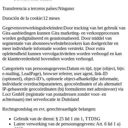
Transferencia a terceros países:
Ninguno
Duración de la cookie:
12 meses
Gegevensverwerkingsdoeleinden:
Door tracking van het gebruik van
Gira-aanbiedingen kunnen Gira marketing- en verkoopprocessen
worden gedigitaliseerd en geautomatiseerd. Door middel van
segmentatie van abonnees/websitebezoekers kan doelgerichte en
meer individuele informatie worden verstrekt. Door extra
oplettendheid kunnen vervolgactiviteiten worden verhoogd en kan
de klanttevredenheid bovendien worden verhoogd.
Categorieën van persoonsgegevens:
Datum en tijd, type (object, bijv.
e-mailing, LeadPage), browser referrer, user agent, link-ID
(optioneel), object-ID’s, optionele object-afhankelijke informatie,
individuele overdrachtparameters, geocoördinaten of als alternatief
IP-gebaseerde geocoördinaten (bij formulieren met adresinvoer) via
Locr GmbH (registratie van postadressen zonder voor- en
achternaam) met serverlocatie in Duitsland
Rechtsgrondslag en evt. gerechtvaardigde belangen:
Gebruik van de dienst: § 25 lid 1 zin 1, TTDSG
Latere verwerking van de persoonsgegevens: Art. 6 lid 1 a)