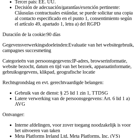
Tercer país: EE. UU.
Decisión de adecuación/garantías/exención pertinente:
Cláusulas contractuales estándar, se puede solicitar una copia
al contacto especificado en el punto 1, consentimiento según
el artículo 49, apartado 1, letra a) del RGPD
Duración de la cookie:
90 días
Gegevensverwerkingsdoeleinden:
Evaluatie van het websitegebruik,
campagnes succesmeting
Categorieën van persoonsgegevens:
IP-adres, browserinformatie,
website bezocht, datum en tijd van het bezoek, apparaatinformatie,
gebruiksgegevens, klikpad, geografische locatie
Rechtsgrondslag en evt. gerechtvaardigde belangen:
Gebruik van de dienst: § 25 lid 1 zin 1, TTDSG
Latere verwerking van de persoonsgegevens: Art. 6 lid 1 a)
AVG
Ontvanger:
Interne afdelingen, voor zover toegang noodzakelijk is voor
het uitvoeren van taken
Meta Platforms Ireland Ltd, Meta Platforms, Inc. (VS)