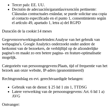
Tercer país: EE. UU.
Decisión de adecuación/garantías/exención pertinente:
Cláusulas contractuales estándar, se puede solicitar una copia
al contacto especificado en el punto 1, consentimiento según
el artículo 49, apartado 1, letra a) del RGPD
Duración de la cookie:
14 meses
Gegevensverwerkingsdoeleinden:
Analyse van het gebruik van
webpagina's. Google Analytics onderzoekt onder andere de
herkomst van de bezoekers, de verblijftijd op de afzonderlijke
pagina's en maakt zo een betere pagina- en feature-optimalisatie
mogelijk.
Categorieën van persoonsgegevens:
Plaats, tijd of frequentie van het
bezoek aan onze website, IP-adres (geanonimiseerd)
Rechtsgrondslag en evt. gerechtvaardigde belangen:
Gebruik van de dienst: § 25 lid 1 zin 1, TTDSG
Latere verwerking van de persoonsgegevens: Art. 6 lid 1 a)
AVG
Ontvanger: