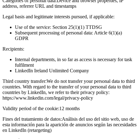
Categories of personal data:
Device and browser properties, IP
address, referrer URL and timestamps
Legal basis and legitimate interests pursued, if applicable:
Use of the service: Section 25(1)(1) TTDSG
Subsequent processing of personal data: Article 6(1)(a)
GDPR
Recipients:
Internal departments, in so far as access is necessary for task
fulfilment
LinkedIn Ireland Unlimited Company
Third country transfer:
We do not transfer your personal data to third
countries. With regard to the transfer of your personal data to third
countries by LinkedIn, we refer to their privacy policy:
https://www.linkedin.com/legal/privacy-policy
Validity period of the cookie:
12 months
Fines del tratamiento de datos:
Análisis del uso del sitio web, uso de
esta información para la aparición de anuncios según las necesidades
en LinkedIn (retargeting)