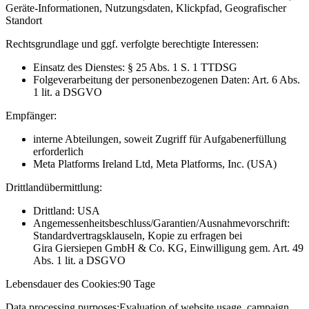
Geräte-Informationen, Nutzungsdaten, Klickpfad, Geografischer
Standort
Rechtsgrundlage und ggf. verfolgte berechtigte Interessen:
Einsatz des Dienstes: § 25 Abs. 1 S. 1 TTDSG
Folgeverarbeitung der personenbezogenen Daten: Art. 6 Abs.
1 lit. a DSGVO
Empfänger:
interne Abteilungen, soweit Zugriff für Aufgabenerfüllung
erforderlich
Meta Platforms Ireland Ltd, Meta Platforms, Inc. (USA)
Drittlandübermittlung:
Drittland: USA
Angemessenheitsbeschluss/Garantien/Ausnahmevorschrift:
Standardvertragsklauseln, Kopie zu erfragen bei
Gira Giersiepen GmbH & Co. KG
, Einwilligung gem. Art. 49
Abs. 1 lit. a DSGVO
Lebensdauer des Cookies:
90 Tage
Data processing purposes:
Evaluation of website usage, campaign