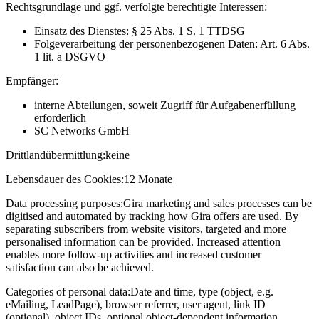
Rechtsgrundlage und ggf. verfolgte berechtigte Interessen:
Einsatz des Dienstes: § 25 Abs. 1 S. 1 TTDSG
Folgeverarbeitung der personenbezogenen Daten: Art. 6 Abs.
1 lit. a DSGVO
Empfänger:
interne Abteilungen, soweit Zugriff für Aufgabenerfüllung
erforderlich
SC Networks GmbH
Drittlandübermittlung:
keine
Lebensdauer des Cookies:
12 Monate
Data processing purposes:
Gira marketing and sales processes can be
digitised and automated by tracking how Gira offers are used. By
separating subscribers from website visitors, targeted and more
personalised information can be provided. Increased attention
enables more follow-up activities and increased customer
satisfaction can also be achieved.
Categories of personal data:
Date and time, type (object, e.g.
eMailing, LeadPage), browser referrer, user agent, link ID
(optional), object IDs, optional object-dependent information,