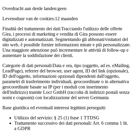
Overdracht aan derde landen:
geen
Levensduur van de cookies:
12 maanden
Finalità del trattamento dei dati:
Tracciando l'utilizzo delle offerte
Gira, i processi di marketing e vendita di Gira possono essere
digitalizzati e automatizzati. Segmentando gli abbonati/visitatori del
sito web, è possibile fornire informazioni mirate e più personalizzate.
Una maggiore attenzione può incrementare le attività di follow-up e
aumentare la soddisfazione dei clienti.
Categorie di dati personali:
Data e ora, tipo (oggetto, ad es. eMailing,
LeadPage), referrer del browser, user agent, ID del link (opzionale),
ID dell'oggetto, informazioni opzionali dipendenti dall'oggetto,
parametri di trasferimento individuali, geocoordinate o in alternativa
geocoordinate basate su IP (per i moduli con inserimento
dell'indirizzo) tramite Locr GmbH (raccolta di indirizzi postali senza
nomi e cognomi) con localizzazione del server Germania
Base giuridica ed eventuali interessi legittimi perseguiti:
Utilizzo del servizio: § 25 (1) frase 1 TTDSG
Trattamento successivo dei dati personali: Art. 6 comma 1 lit.
a GDPR