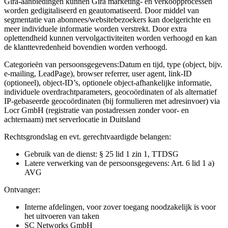
Gira-aanbiedingen kunnen Gira marketing- en verkoopprocessen
worden gedigitaliseerd en geautomatiseerd. Door middel van
segmentatie van abonnees/websitebezoekers kan doelgerichte en
meer individuele informatie worden verstrekt. Door extra
oplettendheid kunnen vervolgactiviteiten worden verhoogd en kan
de klanttevredenheid bovendien worden verhoogd.
Categorieën van persoonsgegevens:
Datum en tijd, type (object, bijv.
e-mailing, LeadPage), browser referrer, user agent, link-ID
(optioneel), object-ID’s, optionele object-afhankelijke informatie,
individuele overdrachtparameters, geocoördinaten of als alternatief
IP-gebaseerde geocoördinaten (bij formulieren met adresinvoer) via
Locr GmbH (registratie van postadressen zonder voor- en
achternaam) met serverlocatie in Duitsland
Rechtsgrondslag en evt. gerechtvaardigde belangen:
Gebruik van de dienst: § 25 lid 1 zin 1, TTDSG
Latere verwerking van de persoonsgegevens: Art. 6 lid 1 a)
AVG
Ontvanger:
Interne afdelingen, voor zover toegang noodzakelijk is voor
het uitvoeren van taken
SC Networks GmbH