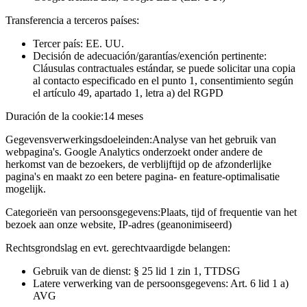
Transferencia a terceros países:
Tercer país: EE. UU.
Decisión de adecuación/garantías/exención pertinente:
Cláusulas contractuales estándar, se puede solicitar una copia
al contacto especificado en el punto 1, consentimiento según
el artículo 49, apartado 1, letra a) del RGPD
Duración de la cookie:
14 meses
Gegevensverwerkingsdoeleinden:
Analyse van het gebruik van
webpagina's. Google Analytics onderzoekt onder andere de
herkomst van de bezoekers, de verblijftijd op de afzonderlijke
pagina's en maakt zo een betere pagina- en feature-optimalisatie
mogelijk.
Categorieën van persoonsgegevens:
Plaats, tijd of frequentie van het
bezoek aan onze website, IP-adres (geanonimiseerd)
Rechtsgrondslag en evt. gerechtvaardigde belangen:
Gebruik van de dienst: § 25 lid 1 zin 1, TTDSG
Latere verwerking van de persoonsgegevens: Art. 6 lid 1 a)
AVG