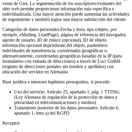
venta de Gira. La segmentación de los suscriptores/visitantes del
sitio web permite proporcionar información más específica e
individualizada. Una mayor atención puede aumentar las actividades
de seguimiento y también lograr una mayor satisfacción del cliente.
Categorías de datos personales:
Fecha y hora, tipo (objeto, por
ejemplo, eMailing, LeadPage), página de referencia del navegador,
agente de usuario, ID de enlace (opcional), ID de objeto,
información opcional dependiente del objeto, parámetros
individuales de transferencia, coordenadas geográficas o,
alternativamente, coordenadas geográficas basadas en la IP (para
formularios con entrada de direcciones) a través de Locr GmbH
(registro de direcciones postales sin nombre y apellidos) con
ubicación del servidor en Alemania
Base jurídica e intereses legítimos perseguidos, si procede:
Uso del servicio: Artículo 25, apartado 1, pág. 1 TTDSG
(Ley Alemana de regulación de la protección de datos y
privacidad en telecomunicaciones y medios)
Tratamiento posterior de los datos personales: Artículo 6,
apartado 1, letra a) del RGPD
Receptor: