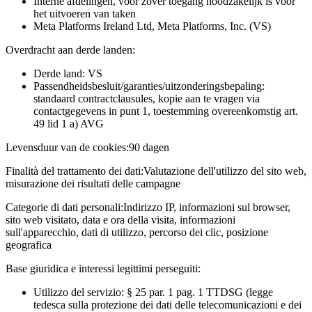
Interne afdelingen, voor zover toegang noodzakelijk is voor
het uitvoeren van taken
Meta Platforms Ireland Ltd, Meta Platforms, Inc. (VS)
Overdracht aan derde landen:
Derde land: VS
Passendheidsbesluit/garanties/uitzonderingsbepaling:
standaard contractclausules, kopie aan te vragen via
contactgegevens in punt 1, toestemming overeenkomstig art.
49 lid 1 a) AVG
Levensduur van de cookies:
90 dagen
Finalità del trattamento dei dati:
Valutazione dell'utilizzo del sito web,
misurazione dei risultati delle campagne
Categorie di dati personali:
Indirizzo IP, informazioni sul browser,
sito web visitato, data e ora della visita, informazioni
sull'apparecchio, dati di utilizzo, percorso dei clic, posizione
geografica
Base giuridica e interessi legittimi perseguiti:
Utilizzo del servizio: § 25 par. 1 pag. 1 TTDSG (legge
tedesca sulla protezione dei dati delle telecomunicazioni e dei