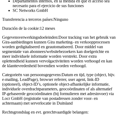
Departamentos internos, en la medida en que el acceso sea
necesario para el ejercicio de sus funciones
SC Networks GmbH
Transferencia a terceros países:
Ninguno
Duración de la cookie:
12 meses
Gegevensverwerkingsdoeleinden:
Door tracking van het gebruik van
Gira-aanbiedingen kunnen Gira marketing- en verkoopprocessen
worden gedigitaliseerd en geautomatiseerd. Door middel van
segmentatie van abonnees/websitebezoekers kan doelgerichte en
meer individuele informatie worden verstrekt. Door extra
oplettendheid kunnen vervolgactiviteiten worden verhoogd en kan
de klanttevredenheid bovendien worden verhoogd.
Categorieën van persoonsgegevens:
Datum en tijd, type (object, bijv.
e-mailing, LeadPage), browser referrer, user agent, link-ID
(optioneel), object-ID’s, optionele object-afhankelijke informatie,
individuele overdrachtparameters, geocoördinaten of als alternatief
IP-gebaseerde geocoördinaten (bij formulieren met adresinvoer) via
Locr GmbH (registratie van postadressen zonder voor- en
achternaam) met serverlocatie in Duitsland
Rechtsgrondslag en evt. gerechtvaardigde belangen: