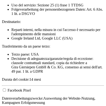
Uso del servizio: Sezione 25 (1) frase 1 TTDSG
Folgeverarbeitung der personenbezogenen Daten: Art. 6 Abs.
1 lit. a DSGVO
Destinatario:
Reparti interni, nella misura in cui l'accesso è necessario per
l'adempimento delle mansioni
Google Ireland Ltd, Google LLC (USA)
Trasferimento da un paese terzo:
Terzo paese: USA
Decisione di adeguatezza/garanzie/regola di eccezione:
clausole contrattuali standard, copia da richiedere a
Gira Giersiepen GmbH & Co. KG
, consenso ai sensi dell'art.
49 par. 1 lit. a GDPR
Durata del cookie:
14 mesi
Facebook Pixel
Datenverarbeitungszwecke:
Auswertung der Website-Nutzung,
Kampagnen Erfolgsmessung