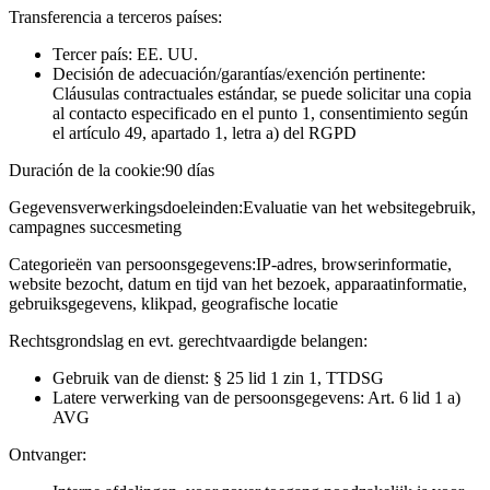
Transferencia a terceros países:
Tercer país: EE. UU.
Decisión de adecuación/garantías/exención pertinente:
Cláusulas contractuales estándar, se puede solicitar una copia
al contacto especificado en el punto 1, consentimiento según
el artículo 49, apartado 1, letra a) del RGPD
Duración de la cookie:
90 días
Gegevensverwerkingsdoeleinden:
Evaluatie van het websitegebruik,
campagnes succesmeting
Categorieën van persoonsgegevens:
IP-adres, browserinformatie,
website bezocht, datum en tijd van het bezoek, apparaatinformatie,
gebruiksgegevens, klikpad, geografische locatie
Rechtsgrondslag en evt. gerechtvaardigde belangen:
Gebruik van de dienst: § 25 lid 1 zin 1, TTDSG
Latere verwerking van de persoonsgegevens: Art. 6 lid 1 a)
AVG
Ontvanger: