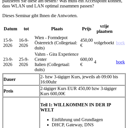
platzieren Sie diese am besten? Was muss ein Accesspoint können,
dass WLAN und LAN optimal zusammen passen?
Dieses Seminar gibt Ihnen die Antworten.
vrije
Datum
tot
Plaats
Prijs
plaatsen
Wien - Formdepot
15-9-
16-9-
450,00
Österreich
(Collegetaal
:
volgeboekt
boek
2026
2026
€
duits)
Vahrn - Gira Experience
23-9-
25-9-
Center
600,00
4
boek
2026
2026
Italien
(Collegetaal
:
€
duits)
2- bzw 3-tägiger Kurs, jeweils ab 09:00 bis
Dauer
16:00uhr
2-tägiger Kurs EUR 450,00 bzw 3-tägiger
Preis
Kurs 600,00€
Teil 1: WILLKOMMEN IN DER IP
WELT
Einführung und Grundlagen
DHCP, Gateway, DNS