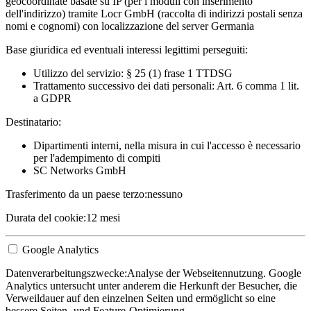
geocoordinate basate su IP (per i moduli con inserimento
dell'indirizzo) tramite Locr GmbH (raccolta di indirizzi postali senza
nomi e cognomi) con localizzazione del server Germania
Base giuridica ed eventuali interessi legittimi perseguiti:
Utilizzo del servizio: § 25 (1) frase 1 TTDSG
Trattamento successivo dei dati personali: Art. 6 comma 1 lit.
a GDPR
Destinatario:
Dipartimenti interni, nella misura in cui l'accesso è necessario
per l'adempimento di compiti
SC Networks GmbH
Trasferimento da un paese terzo:
nessuno
Durata del cookie:
12 mesi
Google Analytics
Datenverarbeitungszwecke:
Analyse der Webseitennutzung. Google
Analytics untersucht unter anderem die Herkunft der Besucher, die
Verweildauer auf den einzelnen Seiten und ermöglicht so eine
bessere Seiten- und Feature-Optimierung.