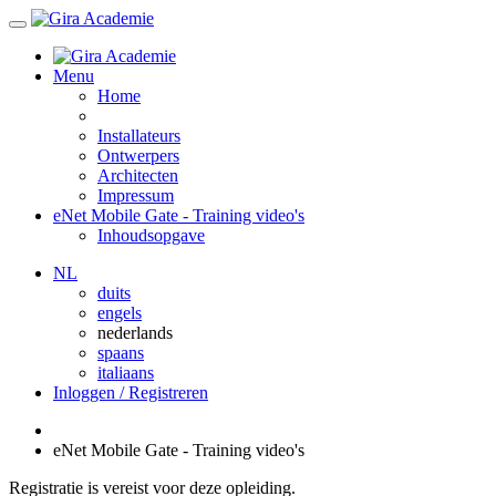
Menu
Home
Installateurs
Ontwerpers
Architecten
Impressum
eNet Mobile Gate - Training video's
Inhoudsopgave
NL
duits
engels
nederlands
spaans
italiaans
Inloggen / Registreren
eNet Mobile Gate - Training video's
Registratie is vereist voor deze opleiding.