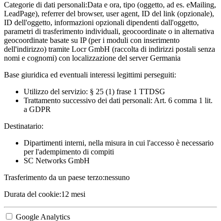
Categorie di dati personali:
Data e ora, tipo (oggetto, ad es. eMailing,
LeadPage), referrer del browser, user agent, ID del link (opzionale),
ID dell'oggetto, informazioni opzionali dipendenti dall'oggetto,
parametri di trasferimento individuali, geocoordinate o in alternativa
geocoordinate basate su IP (per i moduli con inserimento
dell'indirizzo) tramite Locr GmbH (raccolta di indirizzi postali senza
nomi e cognomi) con localizzazione del server Germania
Base giuridica ed eventuali interessi legittimi perseguiti:
Utilizzo del servizio: § 25 (1) frase 1 TTDSG
Trattamento successivo dei dati personali: Art. 6 comma 1 lit.
a GDPR
Destinatario:
Dipartimenti interni, nella misura in cui l'accesso è necessario
per l'adempimento di compiti
SC Networks GmbH
Trasferimento da un paese terzo:
nessuno
Durata del cookie:
12 mesi
Google Analytics