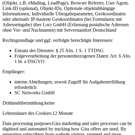
(Objekt, z.B. eMailing, LeadPage), Browser Referrer, User Agent,
Link-ID (optional), Objekt-IDs, Optionale objektabhängige
Informationen, Individuelle Übergabeparameter, Geokoordinaten
oder alternativ IP-basierte Geokoordinaten (bei Formularen mit
Adresseingabe) über Locr GmbH (Erfassung postalische Adressen
ohne Vor- und Nachnamen) mit Serverstandort Deutschland
Rechtsgrundlage und ggf. verfolgte berechtigte Interessen:
Einsatz des Dienstes: § 25 Abs. 1 S. 1 TTDSG
Folgeverarbeitung der personenbezogenen Daten: Art. 6 Abs.
1 lit. a DSGVO
Empfänger:
interne Abteilungen, soweit Zugriff für Aufgabenerfüllung
erforderlich
SC Networks GmbH
Drittlandübermittlung:
keine
Lebensdauer des Cookies:
12 Monate
Data processing purposes:
Gira marketing and sales processes can be
digitised and automated by tracking how Gira offers are used. By
separating subscribers from website visitors, targeted and more