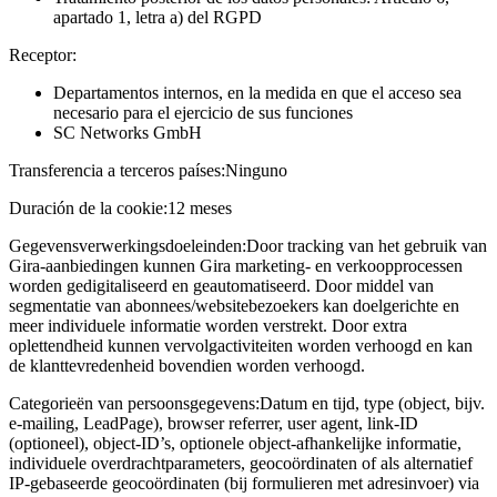
apartado 1, letra a) del RGPD
Receptor:
Departamentos internos, en la medida en que el acceso sea
necesario para el ejercicio de sus funciones
SC Networks GmbH
Transferencia a terceros países:
Ninguno
Duración de la cookie:
12 meses
Gegevensverwerkingsdoeleinden:
Door tracking van het gebruik van
Gira-aanbiedingen kunnen Gira marketing- en verkoopprocessen
worden gedigitaliseerd en geautomatiseerd. Door middel van
segmentatie van abonnees/websitebezoekers kan doelgerichte en
meer individuele informatie worden verstrekt. Door extra
oplettendheid kunnen vervolgactiviteiten worden verhoogd en kan
de klanttevredenheid bovendien worden verhoogd.
Categorieën van persoonsgegevens:
Datum en tijd, type (object, bijv.
e-mailing, LeadPage), browser referrer, user agent, link-ID
(optioneel), object-ID’s, optionele object-afhankelijke informatie,
individuele overdrachtparameters, geocoördinaten of als alternatief
IP-gebaseerde geocoördinaten (bij formulieren met adresinvoer) via