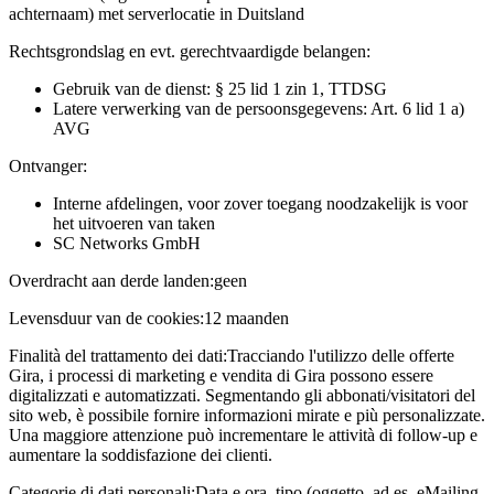
achternaam) met serverlocatie in Duitsland
Rechtsgrondslag en evt. gerechtvaardigde belangen:
Gebruik van de dienst: § 25 lid 1 zin 1, TTDSG
Latere verwerking van de persoonsgegevens: Art. 6 lid 1 a)
AVG
Ontvanger:
Interne afdelingen, voor zover toegang noodzakelijk is voor
het uitvoeren van taken
SC Networks GmbH
Overdracht aan derde landen:
geen
Levensduur van de cookies:
12 maanden
Finalità del trattamento dei dati:
Tracciando l'utilizzo delle offerte
Gira, i processi di marketing e vendita di Gira possono essere
digitalizzati e automatizzati. Segmentando gli abbonati/visitatori del
sito web, è possibile fornire informazioni mirate e più personalizzate.
Una maggiore attenzione può incrementare le attività di follow-up e
aumentare la soddisfazione dei clienti.
Categorie di dati personali:
Data e ora, tipo (oggetto, ad es. eMailing,