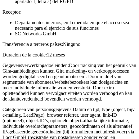
apartado 1, letra a) del RGPD
Receptor:
Departamentos internos, en la medida en que el acceso sea
necesario para el ejercicio de sus funciones
SC Networks GmbH
Transferencia a terceros países:
Ninguno
Duración de la cookie:
12 meses
Gegevensverwerkingsdoeleinden:
Door tracking van het gebruik van
Gira-aanbiedingen kunnen Gira marketing- en verkoopprocessen
worden gedigitaliseerd en geautomatiseerd. Door middel van
segmentatie van abonnees/websitebezoekers kan doelgerichte en
meer individuele informatie worden verstrekt. Door extra
oplettendheid kunnen vervolgactiviteiten worden verhoogd en kan
de klanttevredenheid bovendien worden verhoogd.
Categorieën van persoonsgegevens:
Datum en tijd, type (object, bijv.
e-mailing, LeadPage), browser referrer, user agent, link-ID
(optioneel), object-ID’s, optionele object-afhankelijke informatie,
individuele overdrachtparameters, geocoördinaten of als alternatief
IP-gebaseerde geocoördinaten (bij formulieren met adresinvoer) via
Locr GmbH (registratie van postadressen zonder voor- en