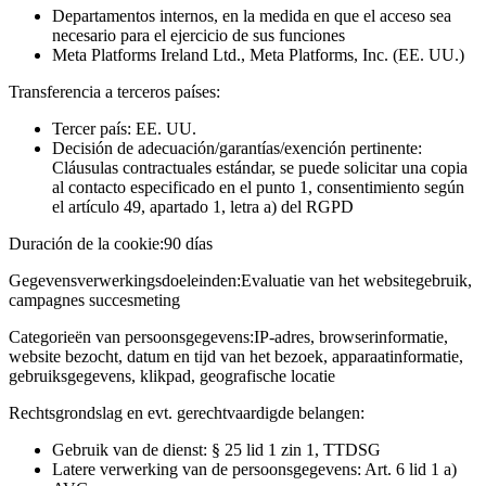
Departamentos internos, en la medida en que el acceso sea
necesario para el ejercicio de sus funciones
Meta Platforms Ireland Ltd., Meta Platforms, Inc. (EE. UU.)
Transferencia a terceros países:
Tercer país: EE. UU.
Decisión de adecuación/garantías/exención pertinente:
Cláusulas contractuales estándar, se puede solicitar una copia
al contacto especificado en el punto 1, consentimiento según
el artículo 49, apartado 1, letra a) del RGPD
Duración de la cookie:
90 días
Gegevensverwerkingsdoeleinden:
Evaluatie van het websitegebruik,
campagnes succesmeting
Categorieën van persoonsgegevens:
IP-adres, browserinformatie,
website bezocht, datum en tijd van het bezoek, apparaatinformatie,
gebruiksgegevens, klikpad, geografische locatie
Rechtsgrondslag en evt. gerechtvaardigde belangen:
Gebruik van de dienst: § 25 lid 1 zin 1, TTDSG
Latere verwerking van de persoonsgegevens: Art. 6 lid 1 a)