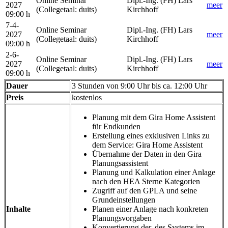
Online Seminar
Dipl.-Ing. (FH) Lars
2027
meer
(Collegetaal
:
duits)
Kirchhoff
09:00 h
7-4-
Online Seminar
Dipl.-Ing. (FH) Lars
2027
meer
(Collegetaal
:
duits)
Kirchhoff
09:00 h
2-6-
Online Seminar
Dipl.-Ing. (FH) Lars
2027
meer
(Collegetaal
:
duits)
Kirchhoff
09:00 h
Dauer
3 Stunden von 9:00 Uhr bis ca. 12:00 Uhr
Preis
kostenlos
Planung mit dem Gira Home Assistent
für Endkunden
Erstellung eines exklusiven Links zu
dem Service: Gira Home Assistent
Übernahme der Daten in den Gira
Planungsassistent
Planung und Kalkulation einer Anlage
nach den HEA Sterne Kategorien
Zugriff auf den GPLA und seine
Grundeinstellungen
Inhalte
Planen einer Anlage nach konkreten
Planungsvorgaben
Konvertierung der, des Systems im