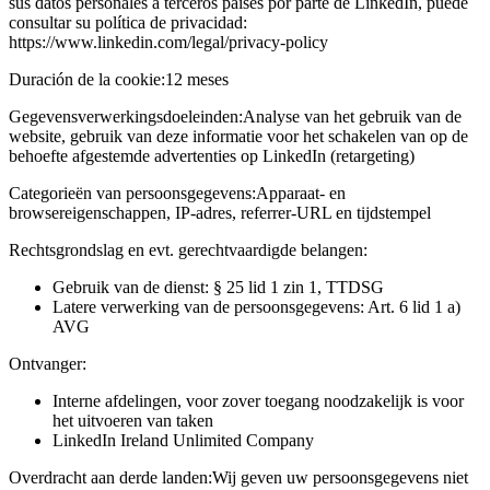
sus datos personales a terceros países por parte de LinkedIn, puede
consultar su política de privacidad:
https://www.linkedin.com/legal/privacy-policy
Duración de la cookie:
12 meses
Gegevensverwerkingsdoeleinden:
Analyse van het gebruik van de
website, gebruik van deze informatie voor het schakelen van op de
behoefte afgestemde advertenties op LinkedIn (retargeting)
Categorieën van persoonsgegevens:
Apparaat- en
browsereigenschappen, IP-adres, referrer-URL en tijdstempel
Rechtsgrondslag en evt. gerechtvaardigde belangen:
Gebruik van de dienst: § 25 lid 1 zin 1, TTDSG
Latere verwerking van de persoonsgegevens: Art. 6 lid 1 a)
AVG
Ontvanger:
Interne afdelingen, voor zover toegang noodzakelijk is voor
het uitvoeren van taken
LinkedIn Ireland Unlimited Company
Overdracht aan derde landen:
Wij geven uw persoonsgegevens niet