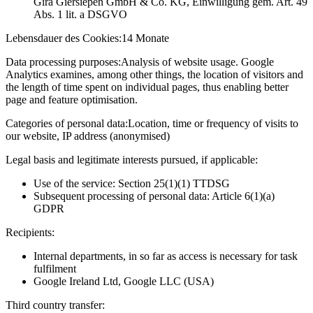
Gira Giersiepen GmbH & Co. KG
, Einwilligung gem. Art. 49
Abs. 1 lit. a DSGVO
Lebensdauer des Cookies:
14 Monate
Data processing purposes:
Analysis of website usage. Google
Analytics examines, among other things, the location of visitors and
the length of time spent on individual pages, thus enabling better
page and feature optimisation.
Categories of personal data:
Location, time or frequency of visits to
our website, IP address (anonymised)
Legal basis and legitimate interests pursued, if applicable:
Use of the service: Section 25(1)(1) TTDSG
Subsequent processing of personal data: Article 6(1)(a)
GDPR
Recipients:
Internal departments, in so far as access is necessary for task
fulfilment
Google Ireland Ltd, Google LLC (USA)
Third country transfer: