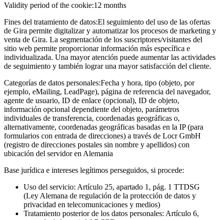
Validity period of the cookie:
12 months
Fines del tratamiento de datos:
El seguimiento del uso de las ofertas
de Gira permite digitalizar y automatizar los procesos de marketing y
venta de Gira. La segmentación de los suscriptores/visitantes del
sitio web permite proporcionar información más específica e
individualizada. Una mayor atención puede aumentar las actividades
de seguimiento y también lograr una mayor satisfacción del cliente.
Categorías de datos personales:
Fecha y hora, tipo (objeto, por
ejemplo, eMailing, LeadPage), página de referencia del navegador,
agente de usuario, ID de enlace (opcional), ID de objeto,
información opcional dependiente del objeto, parámetros
individuales de transferencia, coordenadas geográficas o,
alternativamente, coordenadas geográficas basadas en la IP (para
formularios con entrada de direcciones) a través de Locr GmbH
(registro de direcciones postales sin nombre y apellidos) con
ubicación del servidor en Alemania
Base jurídica e intereses legítimos perseguidos, si procede:
Uso del servicio: Artículo 25, apartado 1, pág. 1 TTDSG
(Ley Alemana de regulación de la protección de datos y
privacidad en telecomunicaciones y medios)
Tratamiento posterior de los datos personales: Artículo 6,