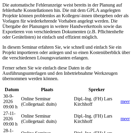
Die automatische Fehleranzeige weist bereits in der Planung auf
fehlerhafte Konstellationen hin. Die mit dem GPLA angelegten
Projekte können problemlos an Kollegen/-innen übergeben oder als
Vorlagen für wiederkehrende Vorhaben angelegt werden. Die
Übergabe der Planungen in weitere Handwerkertools sowie das
Exportieren von verschiedenen Dokumenten (z.B. Pflichtenhefte
oder Gerätelisten) ist einfach und effizient möglich.
In diesem Seminar erfahren Sie, wie schnell und einfach Sie ein
Projekt importieren oder anlegen und so einen Kostenüberblick über
die verschiedenen Lösungsvarianten erlangen.
Ferner sehen Sie wie einfach diese Daten in die
Ausführungsunterlagen und den Inbetriebnahme Werkzeugen
übernommen werden können.
Datum
Plaats
Spreker
30-9-
Online Seminar
Dipl.-Ing. (FH) Lars
2026
meer
(Collegetaal
:
duits)
Kirchhoff
09:00 h
27-11-
Online Seminar
Dipl.-Ing. (FH) Lars
2026
meer
(Collegetaal
:
duits)
Kirchhoff
09:00 h
28-1-