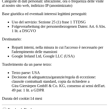
Categorie di dati personali:
ubicazione, ora o frequenza delle visite
al nostro sito web, indirizzo IP (anonimizzato)
Base giuridica ed eventuali interessi legittimi perseguiti:
Uso del servizio: Sezione 25 (1) frase 1 TTDSG
Folgeverarbeitung der personenbezogenen Daten: Art. 6 Abs.
1 lit. a DSGVO
Destinatario:
Reparti interni, nella misura in cui l'accesso è necessario per
l'adempimento delle mansioni
Google Ireland Ltd, Google LLC (USA)
Trasferimento da un paese terzo:
Terzo paese: USA
Decisione di adeguatezza/garanzie/regola di eccezione:
clausole contrattuali standard, copia da richiedere a
Gira Giersiepen GmbH & Co. KG
, consenso ai sensi dell'art.
49 par. 1 lit. a GDPR
Durata del cookie:
14 mesi