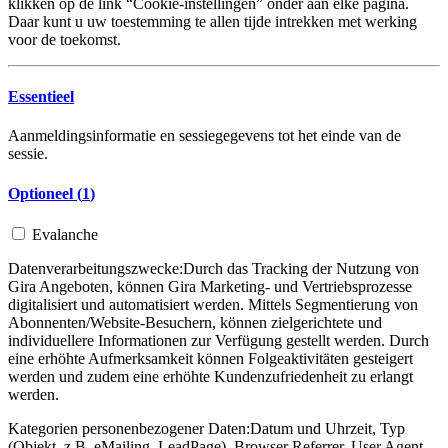
klikken op de link “Cookie-instellingen” onder aan elke pagina.
Daar kunt u uw toestemming te allen tijde intrekken met werking
voor de toekomst.
Essentieel
Aanmeldingsinformatie en sessiegegevens tot het einde van de
sessie.
Optioneel (
1
)
Evalanche
Datenverarbeitungszwecke:
Durch das Tracking der Nutzung von
Gira Angeboten, können Gira Marketing- und Vertriebsprozesse
digitalisiert und automatisiert werden. Mittels Segmentierung von
Abonnenten/Website-Besuchern, können zielgerichtete und
individuellere Informationen zur Verfügung gestellt werden. Durch
eine erhöhte Aufmerksamkeit können Folgeaktivitäten gesteigert
werden und zudem eine erhöhte Kundenzufriedenheit zu erlangt
werden.
Kategorien personenbezogener Daten:
Datum und Uhrzeit, Typ
(Objekt, z.B. eMailing, LeadPage), Browser Referrer, User Agent,