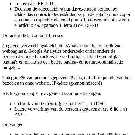
Tercer país: EE. UU.
Decisión de adecuación/garantías/exención pertinente:
Cláusulas contractuales estándar, se puede solicitar una copia
al contacto especificado en el punto 1, consentimiento según
el artículo 49, apartado 1, letra a) del RGPD
Duración de la cookie:
14 meses
Gegevensverwerkingsdoeleinden:
Analyse van het gebruik van
webpagina's. Google Analytics onderzoekt onder andere de
herkomst van de bezoekers, de verblijftijd op de afzonderlijke
pagina's en maakt zo een betere pagina- en feature-optimalisatie
mogelijk.
Categorieën van persoonsgegevens:
Plaats, tijd of frequentie van het
bezoek aan onze website, IP-adres (geanonimiseerd)
Rechtsgrondslag en evt. gerechtvaardigde belangen:
Gebruik van de dienst: § 25 lid 1 zin 1, TTDSG
Latere verwerking van de persoonsgegevens: Art. 6 lid 1 a)
AVG
Ontvanger:
Interne afdelingen, voor zover toegang noodzakelijk is voor