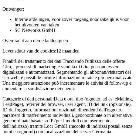
Ontvanger:
Interne afdelingen, voor zover toegang noodzakelijk is voor
het uitvoeren van taken
SC Networks GmbH
Overdracht aan derde landen:
geen
Levensduur van de cookies:
12 maanden
Finalità del trattamento dei dati:
Tracciando l'utilizzo delle offerte
Gira, i processi di marketing e vendita di Gira possono essere
digitalizzati e automatizzati. Segmentando gli abbonati/visitatori del
sito web, è possibile fornire informazioni mirate e più personalizzate.
Una maggiore attenzione può incrementare le attività di follow-up e
aumentare la soddisfazione dei clienti.
Categorie di dati personali:
Data e ora, tipo (oggetto, ad es. eMailing,
LeadPage), referrer del browser, user agent, ID del link (opzionale),
ID dell'oggetto, informazioni opzionali dipendenti dall'oggetto,
parametri di trasferimento individuali, geocoordinate o in alternativa
geocoordinate basate su IP (per i moduli con inserimento
dell'indirizzo) tramite Locr GmbH (raccolta di indirizzi postali senza
nomi e cognomi) con localizzazione del server Germania