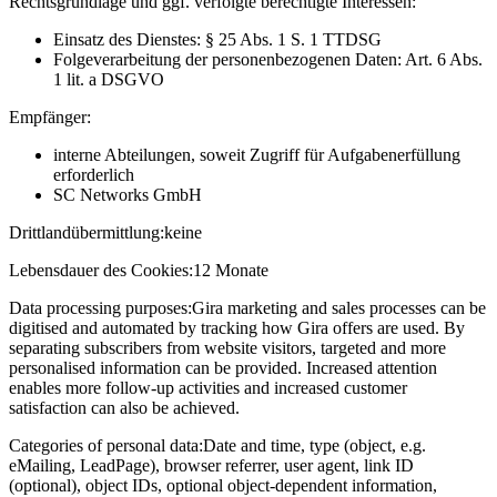
Rechtsgrundlage und ggf. verfolgte berechtigte Interessen:
Einsatz des Dienstes: § 25 Abs. 1 S. 1 TTDSG
Folgeverarbeitung der personenbezogenen Daten: Art. 6 Abs.
1 lit. a DSGVO
Empfänger:
interne Abteilungen, soweit Zugriff für Aufgabenerfüllung
erforderlich
SC Networks GmbH
Drittlandübermittlung:
keine
Lebensdauer des Cookies:
12 Monate
Data processing purposes:
Gira marketing and sales processes can be
digitised and automated by tracking how Gira offers are used. By
separating subscribers from website visitors, targeted and more
personalised information can be provided. Increased attention
enables more follow-up activities and increased customer
satisfaction can also be achieved.
Categories of personal data:
Date and time, type (object, e.g.
eMailing, LeadPage), browser referrer, user agent, link ID
(optional), object IDs, optional object-dependent information,