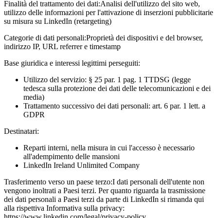
Finalità del trattamento dei dati:
Analisi dell'utilizzo del sito web,
utilizzo delle informazioni per l'attivazione di inserzioni pubblicitarie
su misura su LinkedIn (retargeting)
Categorie di dati personali:
Proprietà dei dispositivi e del browser,
indirizzo IP, URL referrer e timestamp
Base giuridica e interessi legittimi perseguiti:
Utilizzo del servizio: § 25 par. 1 pag. 1 TTDSG (legge
tedesca sulla protezione dei dati delle telecomunicazioni e dei
media)
Trattamento successivo dei dati personali: art. 6 par. 1 lett. a
GDPR
Destinatari:
Reparti interni, nella misura in cui l'accesso è necessario
all'adempimento delle mansioni
LinkedIn Ireland Unlimited Company
Trasferimento verso un paese terzo:
I dati personali dell'utente non
vengono inoltrati a Paesi terzi. Per quanto riguarda la trasmissione
dei dati personali a Paesi terzi da parte di LinkedIn si rimanda qui
alla rispettiva Informativa sulla privacy:
https://www.linkedin.com/legal/privacy-policy