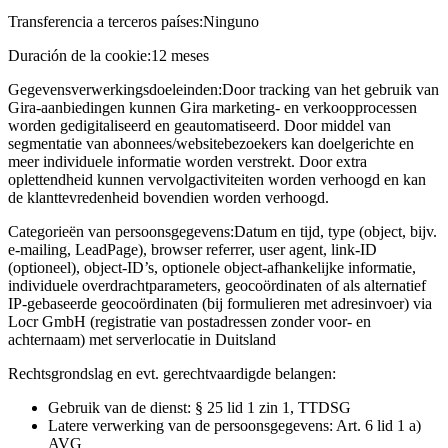
Transferencia a terceros países:
Ninguno
Duración de la cookie:
12 meses
Gegevensverwerkingsdoeleinden:
Door tracking van het gebruik van
Gira-aanbiedingen kunnen Gira marketing- en verkoopprocessen
worden gedigitaliseerd en geautomatiseerd. Door middel van
segmentatie van abonnees/websitebezoekers kan doelgerichte en
meer individuele informatie worden verstrekt. Door extra
oplettendheid kunnen vervolgactiviteiten worden verhoogd en kan
de klanttevredenheid bovendien worden verhoogd.
Categorieën van persoonsgegevens:
Datum en tijd, type (object, bijv.
e-mailing, LeadPage), browser referrer, user agent, link-ID
(optioneel), object-ID’s, optionele object-afhankelijke informatie,
individuele overdrachtparameters, geocoördinaten of als alternatief
IP-gebaseerde geocoördinaten (bij formulieren met adresinvoer) via
Locr GmbH (registratie van postadressen zonder voor- en
achternaam) met serverlocatie in Duitsland
Rechtsgrondslag en evt. gerechtvaardigde belangen:
Gebruik van de dienst: § 25 lid 1 zin 1, TTDSG
Latere verwerking van de persoonsgegevens: Art. 6 lid 1 a)
AVG