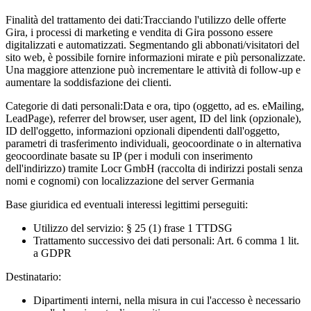
Finalità del trattamento dei dati:
Tracciando l'utilizzo delle offerte
Gira, i processi di marketing e vendita di Gira possono essere
digitalizzati e automatizzati. Segmentando gli abbonati/visitatori del
sito web, è possibile fornire informazioni mirate e più personalizzate.
Una maggiore attenzione può incrementare le attività di follow-up e
aumentare la soddisfazione dei clienti.
Categorie di dati personali:
Data e ora, tipo (oggetto, ad es. eMailing,
LeadPage), referrer del browser, user agent, ID del link (opzionale),
ID dell'oggetto, informazioni opzionali dipendenti dall'oggetto,
parametri di trasferimento individuali, geocoordinate o in alternativa
geocoordinate basate su IP (per i moduli con inserimento
dell'indirizzo) tramite Locr GmbH (raccolta di indirizzi postali senza
nomi e cognomi) con localizzazione del server Germania
Base giuridica ed eventuali interessi legittimi perseguiti:
Utilizzo del servizio: § 25 (1) frase 1 TTDSG
Trattamento successivo dei dati personali: Art. 6 comma 1 lit.
a GDPR
Destinatario:
Dipartimenti interni, nella misura in cui l'accesso è necessario