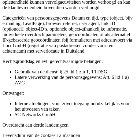
oplettendheid kunnen vervolgactiviteiten worden verhoogd en kan
de klanttevredenheid bovendien worden verhoogd.
Categorieën van persoonsgegevens:
Datum en tijd, type (object, bijv.
e-mailing, LeadPage), browser referrer, user agent, link-ID
(optioneel), object-ID’s, optionele object-afhankelijke informatie,
individuele overdrachtparameters, geocoördinaten of als alternatief
IP-gebaseerde geocoördinaten (bij formulieren met adresinvoer) via
Locr GmbH (registratie van postadressen zonder voor- en
achternaam) met serverlocatie in Duitsland
Rechtsgrondslag en evt. gerechtvaardigde belangen:
Gebruik van de dienst: § 25 lid 1 zin 1, TTDSG
Latere verwerking van de persoonsgegevens: Art. 6 lid 1 a)
AVG
Ontvanger:
Interne afdelingen, voor zover toegang noodzakelijk is voor
het uitvoeren van taken
SC Networks GmbH
Overdracht aan derde landen:
geen
Levensduur van de cookies:
12 maanden