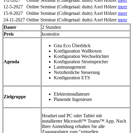
1-2-2027
Online Seminar
(Collegetaal
:
duits)
Axel Hölzer
meer
12-5-2027
Online Seminar
(Collegetaal
:
duits)
Axel Hölzer
meer
15-9-2027
Online Seminar
(Collegetaal
:
duits)
Axel Hölzer
meer
24-11-2027
Online Seminar
(Collegetaal
:
duits)
Axel Hölzer
meer
Dauer
2 Stunden
Preis
kostenlos
Gira Eco Überblick
Konfiguration Wallboxen
Konfiguration Wechselrichter
Agenda
Konfiguration Stromspeicher
Lastmanagement
Netzdienliche Steuerung
Konfiguration ETS
Elektroinstallateure
Zielgruppe
Planende Ingenieure
Headset und PC oder Tablet mit
installierter Microsoft™ Teams™ App. Nach
Ihrer Anmeldung erhalten Sie alle
Zugangsdaten zum "virtuellen