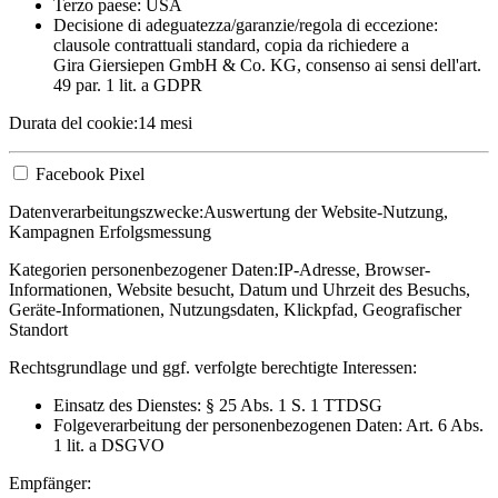
Terzo paese: USA
Decisione di adeguatezza/garanzie/regola di eccezione:
clausole contrattuali standard, copia da richiedere a
Gira Giersiepen GmbH & Co. KG
, consenso ai sensi dell'art.
49 par. 1 lit. a GDPR
Durata del cookie:
14 mesi
Facebook Pixel
Datenverarbeitungszwecke:
Auswertung der Website-Nutzung,
Kampagnen Erfolgsmessung
Kategorien personenbezogener Daten:
IP-Adresse, Browser-
Informationen, Website besucht, Datum und Uhrzeit des Besuchs,
Geräte-Informationen, Nutzungsdaten, Klickpfad, Geografischer
Standort
Rechtsgrundlage und ggf. verfolgte berechtigte Interessen:
Einsatz des Dienstes: § 25 Abs. 1 S. 1 TTDSG
Folgeverarbeitung der personenbezogenen Daten: Art. 6 Abs.
1 lit. a DSGVO
Empfänger: