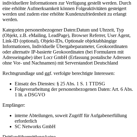
individuellere Informationen zur Verfügung gestellt werden. Durch
eine erhöhte Aufmerksamkeit können Folgeaktivitäten gesteigert
werden und zudem eine erhöhte Kundenzufriedenheit zu erlangt
werden.
Kategorien personenbezogener Daten:
Datum und Uhrzeit, Typ
(Objekt, z.B. eMailing, LeadPage), Browser Referrer, User Agent,
Link-ID (optional), Objekt-IDs, Optionale objektabhängige
Informationen, Individuelle Übergabeparameter, Geokoordinaten
oder alternativ IP-basierte Geokoordinaten (bei Formularen mit
Adresseingabe) über Locr GmbH (Erfassung postalische Adressen
ohne Vor- und Nachnamen) mit Serverstandort Deutschland
Rechtsgrundlage und ggf. verfolgte berechtigte Interessen:
Einsatz des Dienstes: § 25 Abs. 1 S. 1 TTDSG
Folgeverarbeitung der personenbezogenen Daten: Art. 6 Abs.
1 lit. a DSGVO
Empfänger:
interne Abteilungen, soweit Zugriff für Aufgabenerfüllung
erforderlich
SC Networks GmbH
Drittlandübermittlung:
keine