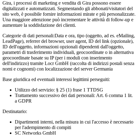
Gira, i processi di marketing e vendita di Gira possono essere
digitalizzati e automatizzati. Segmentando gli abbonati/visitatori del
sito web, è possibile fornire informazioni mirate e più personalizzate.
Una maggiore attenzione può incrementare le attività di follow-up e
aumentare la soddisfazione dei clienti.
Categorie di dati personali:
Data e ora, tipo (oggetto, ad es. eMailing,
LeadPage), referrer del browser, user agent, ID del link (opzionale),
ID dell'oggetto, informazioni opzionali dipendenti dall'oggetto,
parametri di trasferimento individuali, geocoordinate o in alternativa
geocoordinate basate su IP (per i moduli con inserimento
dell'indirizzo) tramite Locr GmbH (raccolta di indirizzi postali senza
nomi e cognomi) con localizzazione del server Germania
Base giuridica ed eventuali interessi legittimi perseguiti:
Utilizzo del servizio: § 25 (1) frase 1 TTDSG
Trattamento successivo dei dati personali: Art. 6 comma 1 lit.
a GDPR
Destinatario:
Dipartimenti interni, nella misura in cui l'accesso è necessario
per l'adempimento di compiti
SC Networks GmbH