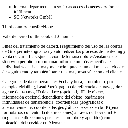
Internal departments, in so far as access is necessary for task
fulfilment
SC Networks GmbH
Third country transfer:
None
Validity period of the cookie:
12 months
Fines del tratamiento de datos:
El seguimiento del uso de las ofertas
de Gira permite digitalizar y automatizar los procesos de marketing y
venta de Gira. La segmentación de los suscriptores/visitantes del
sitio web permite proporcionar información más específica e
individualizada. Una mayor atención puede aumentar las actividades
de seguimiento y también lograr una mayor satisfacción del cliente.
Categorías de datos personales:
Fecha y hora, tipo (objeto, por
ejemplo, eMailing, LeadPage), página de referencia del navegador,
agente de usuario, ID de enlace (opcional), ID de objeto,
información opcional dependiente del objeto, parámetros
individuales de transferencia, coordenadas geográficas o,
alternativamente, coordenadas geográficas basadas en la IP (para
formularios con entrada de direcciones) a través de Locr GmbH
(registro de direcciones postales sin nombre y apellidos) con
ubicación del servidor en Alemania