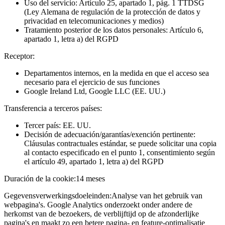
Uso del servicio: Artículo 25, apartado 1, pág. 1 TTDSG
(Ley Alemana de regulación de la protección de datos y
privacidad en telecomunicaciones y medios)
Tratamiento posterior de los datos personales: Artículo 6,
apartado 1, letra a) del RGPD
Receptor:
Departamentos internos, en la medida en que el acceso sea
necesario para el ejercicio de sus funciones
Google Ireland Ltd, Google LLC (EE. UU.)
Transferencia a terceros países:
Tercer país: EE. UU.
Decisión de adecuación/garantías/exención pertinente:
Cláusulas contractuales estándar, se puede solicitar una copia
al contacto especificado en el punto 1, consentimiento según
el artículo 49, apartado 1, letra a) del RGPD
Duración de la cookie:
14 meses
Gegevensverwerkingsdoeleinden:
Analyse van het gebruik van
webpagina's. Google Analytics onderzoekt onder andere de
herkomst van de bezoekers, de verblijftijd op de afzonderlijke
pagina's en maakt zo een betere pagina- en feature-optimalisatie