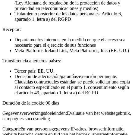
(Ley Alemana de regulación de la protección de datos y
privacidad en telecomunicaciones y medios)
Tratamiento posterior de los datos personales: Artículo 6,
apartado 1, letra a) del RGPD
Receptor:
Departamentos internos, en la medida en que el acceso sea
necesario para el ejercicio de sus funciones
Meta Platforms Ireland Ltd., Meta Platforms, Inc. (EE. UU.)
Transferencia a terceros países:
Tercer país: EE. UU.
Decisión de adecuación/garantías/exención pertinente:
Cláusulas contractuales estándar, se puede solicitar una copia
al contacto especificado en el punto 1, consentimiento según
el artículo 49, apartado 1, letra a) del RGPD
Duración de la cookie:
90 días
Gegevensverwerkingsdoeleinden:
Evaluatie van het websitegebruik,
campagnes succesmeting
Categorieën van persoonsgegevens:
IP-adres, browserinformatie,
website bezocht, datum en tijd van het bezoek, apparaatinformatie,