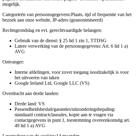
mogelijk.
Categorieën van persoonsgegevens:
Plaats, tijd of frequentie van het
bezoek aan onze website, IP-adres (geanonimiseerd)
Rechtsgrondslag en evt. gerechtvaardigde belangen:
Gebruik van de dienst: § 25 lid 1 zin 1, TTDSG
Latere verwerking van de persoonsgegevens: Art. 6 lid 1 a)
AVG
Ontvanger:
Interne afdelingen, voor zover toegang noodzakelijk is voor
het uitvoeren van taken
Google Ireland Ltd, Google LLC (VS)
Overdracht aan derde landen:
Derde land: VS
Passendheidsbesluit/garanties/uitzonderingsbepaling:
standaard contractclausules, kopie aan te vragen via
contactgegevens in punt 1, toestemming overeenkomstig art.
49 lid 1 a) AVG
Levensduur van de cookies:
14 maanden