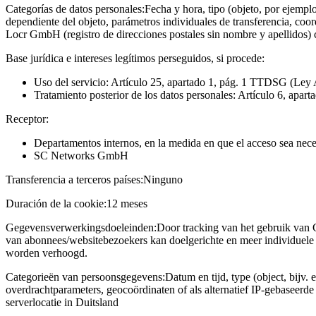
Categorías de datos personales:
Fecha y hora, tipo (objeto, por ejempl
dependiente del objeto, parámetros individuales de transferencia, coo
Locr GmbH (registro de direcciones postales sin nombre y apellidos)
Base jurídica e intereses legítimos perseguidos, si procede:
Uso del servicio: Artículo 25, apartado 1, pág. 1 TTDSG (Ley 
Tratamiento posterior de los datos personales: Artículo 6, apart
Receptor:
Departamentos internos, en la medida en que el acceso sea neces
SC Networks GmbH
Transferencia a terceros países:
Ninguno
Duración de la cookie:
12 meses
Gegevensverwerkingsdoeleinden:
Door tracking van het gebruik van 
van abonnees/websitebezoekers kan doelgerichte en meer individuele 
worden verhoogd.
Categorieën van persoonsgegevens:
Datum en tijd, type (object, bijv. 
overdrachtparameters, geocoördinaten of als alternatief IP-gebaseerd
serverlocatie in Duitsland