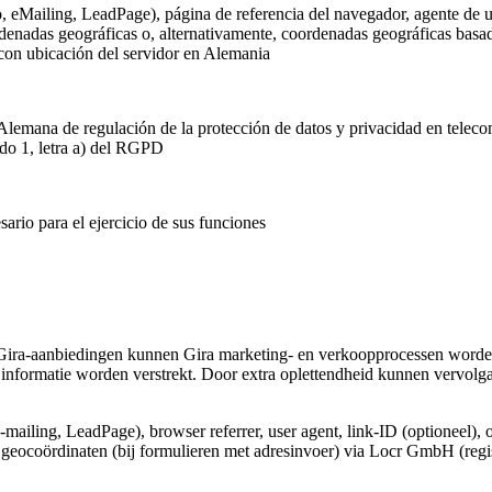
o, eMailing, LeadPage), página de referencia del navegador, agente de u
rdenadas geográficas o, alternativamente, coordenadas geográficas basada
 con ubicación del servidor en Alemania
Alemana de regulación de la protección de datos y privacidad en telec
ado 1, letra a) del RGPD
ario para el ejercicio de sus funciones
Gira-aanbiedingen kunnen Gira marketing- en verkoopprocessen worden
informatie worden verstrekt. Door extra oplettendheid kunnen vervolg
e-mailing, LeadPage), browser referrer, user agent, link-ID (optioneel), 
e geocoördinaten (bij formulieren met adresinvoer) via Locr GmbH (regi