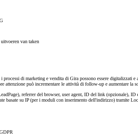
VG
t uitvoeren van taken
, i processi di marketing e vendita di Gira possono essere digitalizzati e
e attenzione può incrementare le attività di follow-up e aumentare la so
LeadPage), referrer del browser, user agent, ID del link (opzionale), ID 
nate basate su IP (per i moduli con inserimento dell'indirizzo) tramite 
 a GDPR