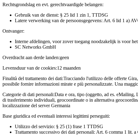
Rechtsgrondslag en evt. gerechtvaardigde belangen:
Gebruik van de dienst: § 25 lid 1 zin 1, TTDSG
Latere verwerking van de persoonsgegevens: Art. 6 lid 1 a) A
Ontvanger:
Interne afdelingen, voor zover toegang noodzakelijk is voor he
SC Networks GmbH
Overdracht aan derde landen:
geen
Levensduur van de cookies:
12 maanden
Finalità del trattamento dei dati:
Tracciando l'utilizzo delle offerte Gira
possibile fornire informazioni mirate e più personalizzate. Una maggior
Categorie di dati personali:
Data e ora, tipo (oggetto, ad es. eMailing, 
di trasferimento individuali, geocoordinate o in alternativa geocoordi
localizzazione del server Germania
Base giuridica ed eventuali interessi legittimi perseguiti:
Utilizzo del servizio: § 25 (1) frase 1 TTDSG
Trattamento successivo dei dati personali: Art. 6 comma 1 lit.