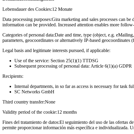
Lebensdauer des Cookies:
12 Monate
Data processing purposes:
Gira marketing and sales processes can be d
information can be provided. Increased attention enables more follow-u
Categories of personal data:
Date and time, type (object, e.g. eMailing,
parameters, geocoordinates or alternatively IP-based geocoordinates (
Legal basis and legitimate interests pursued, if applicable:
Use of the service: Section 25(1)(1) TTDSG
Subsequent processing of personal data: Article 6(1)(a) GDPR
Recipients:
Internal departments, in so far as access is necessary for task fu
SC Networks GmbH
Third country transfer:
None
Validity period of the cookie:
12 months
Fines del tratamiento de datos:
El seguimiento del uso de las ofertas de
permite proporcionar información más específica e individualizada. U