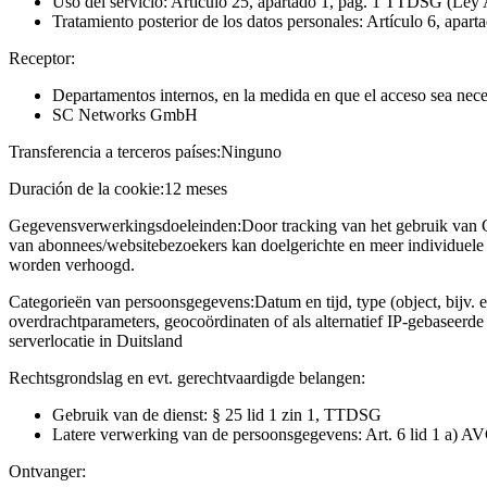
Uso del servicio: Artículo 25, apartado 1, pág. 1 TTDSG (Ley 
Tratamiento posterior de los datos personales: Artículo 6, apart
Receptor:
Departamentos internos, en la medida en que el acceso sea neces
SC Networks GmbH
Transferencia a terceros países:
Ninguno
Duración de la cookie:
12 meses
Gegevensverwerkingsdoeleinden:
Door tracking van het gebruik van 
van abonnees/websitebezoekers kan doelgerichte en meer individuele 
worden verhoogd.
Categorieën van persoonsgegevens:
Datum en tijd, type (object, bijv. 
overdrachtparameters, geocoördinaten of als alternatief IP-gebaseerd
serverlocatie in Duitsland
Rechtsgrondslag en evt. gerechtvaardigde belangen:
Gebruik van de dienst: § 25 lid 1 zin 1, TTDSG
Latere verwerking van de persoonsgegevens: Art. 6 lid 1 a) A
Ontvanger: