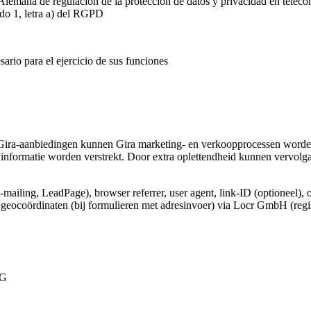
Alemana de regulación de la protección de datos y privacidad en telec
ado 1, letra a) del RGPD
ario para el ejercicio de sus funciones
Gira-aanbiedingen kunnen Gira marketing- en verkoopprocessen worden
informatie worden verstrekt. Door extra oplettendheid kunnen vervolg
e-mailing, LeadPage), browser referrer, user agent, link-ID (optioneel), 
e geocoördinaten (bij formulieren met adresinvoer) via Locr GmbH (regi
VG