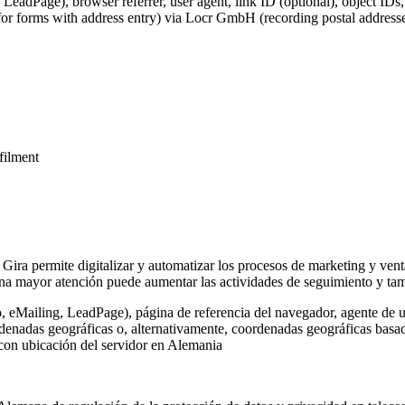
 LeadPage), browser referrer, user agent, link ID (optional), object IDs
for forms with address entry) via Locr GmbH (recording postal addresse
lfilment
 Gira permite digitalizar y automatizar los procesos de marketing y vent
na mayor atención puede aumentar las actividades de seguimiento y tamb
o, eMailing, LeadPage), página de referencia del navegador, agente de u
rdenadas geográficas o, alternativamente, coordenadas geográficas basada
 con ubicación del servidor en Alemania