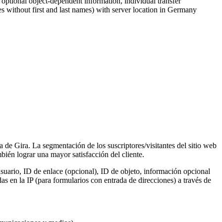
, optional object-dependent information, individual transfer
s without first and last names) with server location in Germany
a de Gira. La segmentación de los suscriptores/visitantes del sitio web
ién lograr una mayor satisfacción del cliente.
suario, ID de enlace (opcional), ID de objeto, información opcional
s en la IP (para formularios con entrada de direcciones) a través de