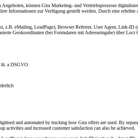
Angeboten, können Gira Marketing- und Vertriebsprozesse digitalisier
lere Informationen zur Verfügung gestellt werden. Durch eine erhöhte
, z.B. eMailing, LeadPage), Browser Referrer, User Agent, Link-ID (o
-basierte Geokoordinaten (bei Formularen mit Adresseingabe) über Lo
1 lit. a DSGVO
derlich
igitised and automated by tracking how Gira offers are used. By separat
p activities and increased customer satisfaction can also be achieved.