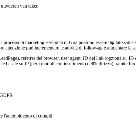
t uitvoeren van taken
, i processi di marketing e vendita di Gira possono essere digitalizzati e
e attenzione può incrementare le attività di follow-up e aumentare la so
LeadPage), referrer del browser, user agent, ID del link (opzionale), ID 
nate basate su IP (per i moduli con inserimento dell'indirizzo) tramite 
 a GDPR
per l'adempimento di compiti