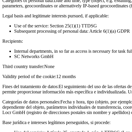
Categories of personal data:
Date and time, type (object, e.g. eMailing,
parameters, geocoordinates or alternatively IP-based geocoordinates (
Legal basis and legitimate interests pursued, if applicable:
Use of the service: Section 25(1)(1) TTDSG
Subsequent processing of personal data: Article 6(1)(a) GDPR
Recipients:
Internal departments, in so far as access is necessary for task fu
SC Networks GmbH
Third country transfer:
None
Validity period of the cookie:
12 months
Fines del tratamiento de datos:
El seguimiento del uso de las ofertas de
permite proporcionar información más específica e individualizada. U
Categorías de datos personales:
Fecha y hora, tipo (objeto, por ejempl
dependiente del objeto, parámetros individuales de transferencia, coo
Locr GmbH (registro de direcciones postales sin nombre y apellidos)
Base jurídica e intereses legítimos perseguidos, si procede: