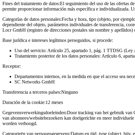
Fines del tratamiento de datos:
El seguimiento del uso de las ofertas de
permite proporcionar información más específica e individualizada. U
Categorías de datos personales:
Fecha y hora, tipo (objeto, por ejempl
dependiente del objeto, parámetros individuales de transferencia, coo
Locr GmbH (registro de direcciones postales sin nombre y apellidos)
Base jurídica e intereses legítimos perseguidos, si procede:
Uso del servicio: Artículo 25, apartado 1, pág. 1 TTDSG (Ley 
Tratamiento posterior de los datos personales: Artículo 6, apart
Receptor:
Departamentos internos, en la medida en que el acceso sea neces
SC Networks GmbH
Transferencia a terceros países:
Ninguno
Duración de la cookie:
12 meses
Gegevensverwerkingsdoeleinden:
Door tracking van het gebruik van 
van abonnees/websitebezoekers kan doelgerichte en meer individuele 
worden verhoogd.
Categorieën van persoonsgegevens:
Datum en tijd, type (object, bijv. 