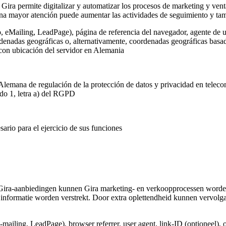
 Gira permite digitalizar y automatizar los procesos de marketing y vent
na mayor atención puede aumentar las actividades de seguimiento y tamb
o, eMailing, LeadPage), página de referencia del navegador, agente de u
rdenadas geográficas o, alternativamente, coordenadas geográficas basada
 con ubicación del servidor en Alemania
Alemana de regulación de la protección de datos y privacidad en telec
ado 1, letra a) del RGPD
ario para el ejercicio de sus funciones
Gira-aanbiedingen kunnen Gira marketing- en verkoopprocessen worden
informatie worden verstrekt. Door extra oplettendheid kunnen vervolg
e-mailing, LeadPage), browser referrer, user agent, link-ID (optioneel), 