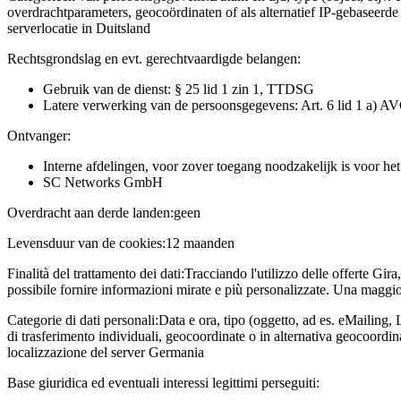
overdrachtparameters, geocoördinaten of als alternatief IP-gebaseerd
serverlocatie in Duitsland
Rechtsgrondslag en evt. gerechtvaardigde belangen:
Gebruik van de dienst: § 25 lid 1 zin 1, TTDSG
Latere verwerking van de persoonsgegevens: Art. 6 lid 1 a) A
Ontvanger:
Interne afdelingen, voor zover toegang noodzakelijk is voor he
SC Networks GmbH
Overdracht aan derde landen:
geen
Levensduur van de cookies:
12 maanden
Finalità del trattamento dei dati:
Tracciando l'utilizzo delle offerte Gira
possibile fornire informazioni mirate e più personalizzate. Una maggior
Categorie di dati personali:
Data e ora, tipo (oggetto, ad es. eMailing, 
di trasferimento individuali, geocoordinate o in alternativa geocoordi
localizzazione del server Germania
Base giuridica ed eventuali interessi legittimi perseguiti: