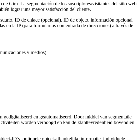
a de Gira. La segmentación de los suscriptores/visitantes del sitio web
ién lograr una mayor satisfacción del cliente.
suario, ID de enlace (opcional), ID de objeto, información opcional
s en la IP (para formularios con entrada de direcciones) a través de
omunicaciones y medios)
 gedigitaliseerd en geautomatiseerd. Door middel van segmentatie
activiteiten worden verhoogd en kan de klanttevredenheid bovendien
object-ID’s, optionele object-afhankelijke informatie, individuele