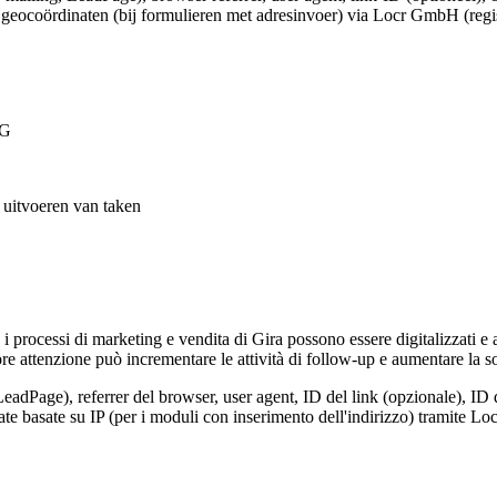
e geocoördinaten (bij formulieren met adresinvoer) via Locr GmbH (regi
VG
t uitvoeren van taken
, i processi di marketing e vendita di Gira possono essere digitalizzati e
e attenzione può incrementare le attività di follow-up e aumentare la so
LeadPage), referrer del browser, user agent, ID del link (opzionale), ID 
nate basate su IP (per i moduli con inserimento dell'indirizzo) tramite 