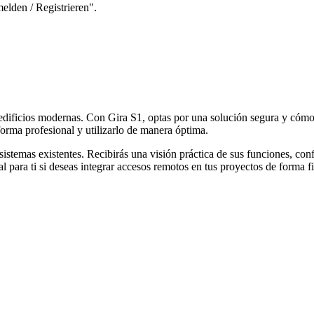
elden / Registrieren".
 edificios modernas. Con Gira S1, optas por una solución segura y có
orma profesional y utilizarlo de manera óptima.
istemas existentes. Recibirás una visión práctica de sus funciones, co
al para ti si deseas integrar accesos remotos en tus proyectos de forma 