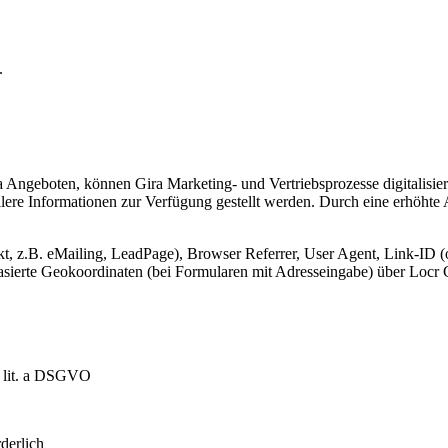
.
Angeboten, können Gira Marketing- und Vertriebsprozesse digitalisier
lere Informationen zur Verfügung gestellt werden. Durch eine erhöhte
, z.B. eMailing, LeadPage), Browser Referrer, User Agent, Link-ID (o
-basierte Geokoordinaten (bei Formularen mit Adresseingabe) über Lo
1 lit. a DSGVO
derlich