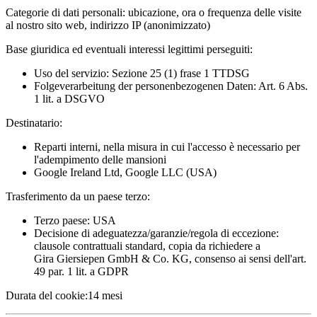
Categorie di dati personali:
ubicazione, ora o frequenza delle visite
al nostro sito web, indirizzo IP (anonimizzato)
Base giuridica ed eventuali interessi legittimi perseguiti:
Uso del servizio: Sezione 25 (1) frase 1 TTDSG
Folgeverarbeitung der personenbezogenen Daten: Art. 6 Abs.
1 lit. a DSGVO
Destinatario:
Reparti interni, nella misura in cui l'accesso è necessario per
l'adempimento delle mansioni
Google Ireland Ltd, Google LLC (USA)
Trasferimento da un paese terzo:
Terzo paese: USA
Decisione di adeguatezza/garanzie/regola di eccezione:
clausole contrattuali standard, copia da richiedere a
Gira Giersiepen GmbH & Co. KG
, consenso ai sensi dell'art.
49 par. 1 lit. a GDPR
Durata del cookie:
14 mesi