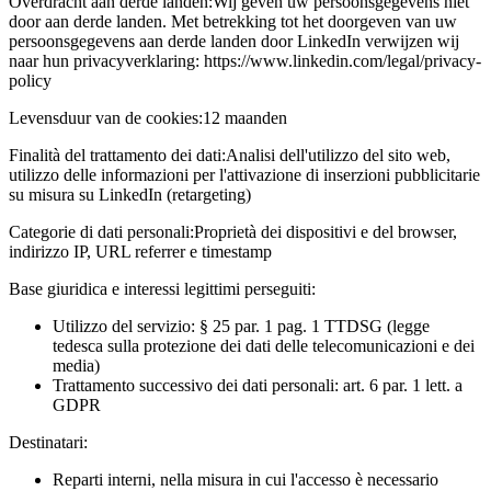
Overdracht aan derde landen:
Wij geven uw persoonsgegevens niet
door aan derde landen. Met betrekking tot het doorgeven van uw
persoonsgegevens aan derde landen door LinkedIn verwijzen wij
naar hun privacyverklaring: https://www.linkedin.com/legal/privacy-
policy
Levensduur van de cookies:
12 maanden
Finalità del trattamento dei dati:
Analisi dell'utilizzo del sito web,
utilizzo delle informazioni per l'attivazione di inserzioni pubblicitarie
su misura su LinkedIn (retargeting)
Categorie di dati personali:
Proprietà dei dispositivi e del browser,
indirizzo IP, URL referrer e timestamp
Base giuridica e interessi legittimi perseguiti:
Utilizzo del servizio: § 25 par. 1 pag. 1 TTDSG (legge
tedesca sulla protezione dei dati delle telecomunicazioni e dei
media)
Trattamento successivo dei dati personali: art. 6 par. 1 lett. a
GDPR
Destinatari:
Reparti interni, nella misura in cui l'accesso è necessario