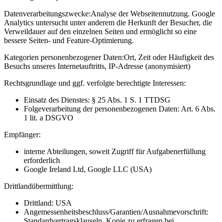
Datenverarbeitungszwecke:
Analyse der Webseitennutzung. Google
Analytics untersucht unter anderem die Herkunft der Besucher, die
Verweildauer auf den einzelnen Seiten und ermöglicht so eine
bessere Seiten- und Feature-Optimierung.
Kategorien personenbezogener Daten:
Ort, Zeit oder Häufigkeit des
Besuchs unseres Internetauftritts, IP-Adresse (anonymisiert)
Rechtsgrundlage und ggf. verfolgte berechtigte Interessen:
Einsatz des Dienstes: § 25 Abs. 1 S. 1 TTDSG
Folgeverarbeitung der personenbezogenen Daten: Art. 6 Abs.
1 lit. a DSGVO
Empfänger:
interne Abteilungen, soweit Zugriff für Aufgabenerfüllung
erforderlich
Google Ireland Ltd, Google LLC (USA)
Drittlandübermittlung:
Drittland: USA
Angemessenheitsbeschluss/Garantien/Ausnahmevorschrift:
Standardvertragsklauseln, Kopie zu erfragen bei