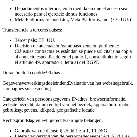
Departamentos internos, en la medida en que el acceso sea
necesario para el ejercicio de sus funciones
Meta Platforms Ireland Ltd., Meta Platforms, Inc. (EE. UU.)
Transferencia a terceros países:
Tercer país: EE. UU.
Decisión de adecuación/garantías/exención pertinente:
Cláusulas contractuales estándar, se puede solicitar una copia
al contacto especificado en el punto 1, consentimiento según
el artículo 49, apartado 1, letra a) del RGPD
Duración de la cookie:
90 días
Gegevensverwerkingsdoeleinden:
Evaluatie van het websitegebruik,
campagnes succesmeting
Categorieën van persoonsgegevens:
IP-adres, browserinformatie,
website bezocht, datum en tijd van het bezoek, apparaatinformatie,
gebruiksgegevens, klikpad, geografische locatie
Rechtsgrondslag en evt. gerechtvaardigde belangen:
Gebruik van de dienst: § 25 lid 1 zin 1, TTDSG
Latere verwerking van de persoonsgegevens: Art. 6 lid 1 a)