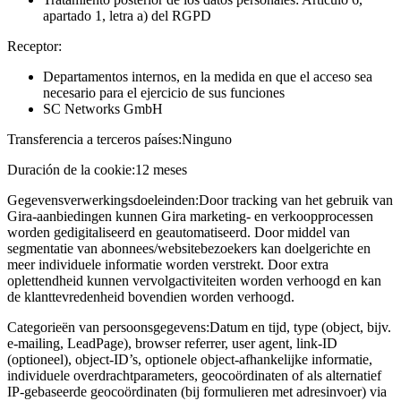
apartado 1, letra a) del RGPD
Receptor:
Departamentos internos, en la medida en que el acceso sea
necesario para el ejercicio de sus funciones
SC Networks GmbH
Transferencia a terceros países:
Ninguno
Duración de la cookie:
12 meses
Gegevensverwerkingsdoeleinden:
Door tracking van het gebruik van
Gira-aanbiedingen kunnen Gira marketing- en verkoopprocessen
worden gedigitaliseerd en geautomatiseerd. Door middel van
segmentatie van abonnees/websitebezoekers kan doelgerichte en
meer individuele informatie worden verstrekt. Door extra
oplettendheid kunnen vervolgactiviteiten worden verhoogd en kan
de klanttevredenheid bovendien worden verhoogd.
Categorieën van persoonsgegevens:
Datum en tijd, type (object, bijv.
e-mailing, LeadPage), browser referrer, user agent, link-ID
(optioneel), object-ID’s, optionele object-afhankelijke informatie,
individuele overdrachtparameters, geocoördinaten of als alternatief
IP-gebaseerde geocoördinaten (bij formulieren met adresinvoer) via