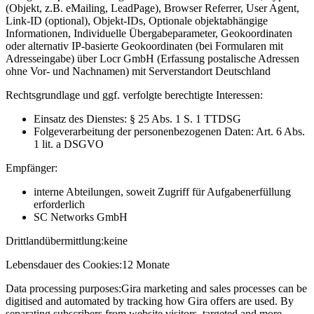
(Objekt, z.B. eMailing, LeadPage), Browser Referrer, User Agent,
Link-ID (optional), Objekt-IDs, Optionale objektabhängige
Informationen, Individuelle Übergabeparameter, Geokoordinaten
oder alternativ IP-basierte Geokoordinaten (bei Formularen mit
Adresseingabe) über Locr GmbH (Erfassung postalische Adressen
ohne Vor- und Nachnamen) mit Serverstandort Deutschland
Rechtsgrundlage und ggf. verfolgte berechtigte Interessen:
Einsatz des Dienstes: § 25 Abs. 1 S. 1 TTDSG
Folgeverarbeitung der personenbezogenen Daten: Art. 6 Abs.
1 lit. a DSGVO
Empfänger:
interne Abteilungen, soweit Zugriff für Aufgabenerfüllung
erforderlich
SC Networks GmbH
Drittlandübermittlung:
keine
Lebensdauer des Cookies:
12 Monate
Data processing purposes:
Gira marketing and sales processes can be
digitised and automated by tracking how Gira offers are used. By
separating subscribers from website visitors, targeted and more