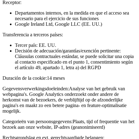
Receptor:
Departamentos internos, en la medida en que el acceso sea
necesario para el ejercicio de sus funciones
Google Ireland Ltd, Google LLC (EE. UU.)
Transferencia a terceros países:
Tercer país: EE. UU.
Decisión de adecuación/garantías/exención pertinente:
Cláusulas contractuales estándar, se puede solicitar una copia
al contacto especificado en el punto 1, consentimiento según
el artículo 49, apartado 1, letra a) del RGPD
Duración de la cookie:
14 meses
Gegevensverwerkingsdoeleinden:
Analyse van het gebruik van
webpagina's. Google Analytics onderzoekt onder andere de
herkomst van de bezoekers, de verblijftijd op de afzonderlijke
pagina's en maakt zo een betere pagina- en feature-optimalisatie
mogelijk.
Categorieën van persoonsgegevens:
Plaats, tijd of frequentie van het
bezoek aan onze website, IP-adres (geanonimiseerd)
Rechtsgrondslag en evt. gerechtvaardigde belangen: