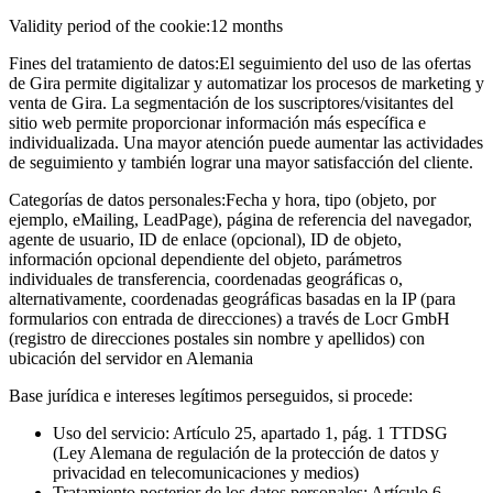
Validity period of the cookie:
12 months
Fines del tratamiento de datos:
El seguimiento del uso de las ofertas
de Gira permite digitalizar y automatizar los procesos de marketing y
venta de Gira. La segmentación de los suscriptores/visitantes del
sitio web permite proporcionar información más específica e
individualizada. Una mayor atención puede aumentar las actividades
de seguimiento y también lograr una mayor satisfacción del cliente.
Categorías de datos personales:
Fecha y hora, tipo (objeto, por
ejemplo, eMailing, LeadPage), página de referencia del navegador,
agente de usuario, ID de enlace (opcional), ID de objeto,
información opcional dependiente del objeto, parámetros
individuales de transferencia, coordenadas geográficas o,
alternativamente, coordenadas geográficas basadas en la IP (para
formularios con entrada de direcciones) a través de Locr GmbH
(registro de direcciones postales sin nombre y apellidos) con
ubicación del servidor en Alemania
Base jurídica e intereses legítimos perseguidos, si procede:
Uso del servicio: Artículo 25, apartado 1, pág. 1 TTDSG
(Ley Alemana de regulación de la protección de datos y
privacidad en telecomunicaciones y medios)
Tratamiento posterior de los datos personales: Artículo 6,