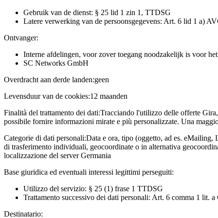
Gebruik van de dienst: § 25 lid 1 zin 1, TTDSG
Latere verwerking van de persoonsgegevens: Art. 6 lid 1 a) A
Ontvanger:
Interne afdelingen, voor zover toegang noodzakelijk is voor he
SC Networks GmbH
Overdracht aan derde landen:
geen
Levensduur van de cookies:
12 maanden
Finalità del trattamento dei dati:
Tracciando l'utilizzo delle offerte Gira
possibile fornire informazioni mirate e più personalizzate. Una maggior
Categorie di dati personali:
Data e ora, tipo (oggetto, ad es. eMailing, 
di trasferimento individuali, geocoordinate o in alternativa geocoordi
localizzazione del server Germania
Base giuridica ed eventuali interessi legittimi perseguiti:
Utilizzo del servizio: § 25 (1) frase 1 TTDSG
Trattamento successivo dei dati personali: Art. 6 comma 1 lit.
Destinatario: