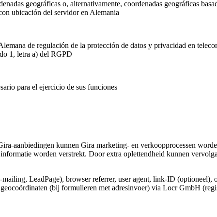
rdenadas geográficas o, alternativamente, coordenadas geográficas basada
 con ubicación del servidor en Alemania
Alemana de regulación de la protección de datos y privacidad en telec
ado 1, letra a) del RGPD
ario para el ejercicio de sus funciones
Gira-aanbiedingen kunnen Gira marketing- en verkoopprocessen worden
informatie worden verstrekt. Door extra oplettendheid kunnen vervolg
e-mailing, LeadPage), browser referrer, user agent, link-ID (optioneel), 
e geocoördinaten (bij formulieren met adresinvoer) via Locr GmbH (regi