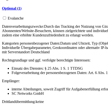
Optional (
1
)
Evalanche
Datenverarbeitungszwecke:
Durch das Tracking der Nutzung von Gira 
Abonnenten/Website-Besuchern, können zielgerichtete und individuel
zudem eine erhöhte Kundenzufriedenheit zu erlangt werden.
Kategorien personenbezogener Daten:
Datum und Uhrzeit, Typ (Objekt
Individuelle Übergabeparameter, Geokoordinaten oder alternativ IP
mit Serverstandort Deutschland
Rechtsgrundlage und ggf. verfolgte berechtigte Interessen:
Einsatz des Dienstes: § 25 Abs. 1 S. 1 TTDSG
Folgeverarbeitung der personenbezogenen Daten: Art. 6 Abs. 
Empfänger:
interne Abteilungen, soweit Zugriff für Aufgabenerfüllung erfor
SC Networks GmbH
Drittlandübermittlung:
keine