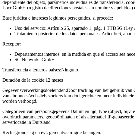
dependiente del objeto, parámetros individuales de transferencia, coo
Locr GmbH (registro de direcciones postales sin nombre y apellidos)
Base jurídica e intereses legítimos perseguidos, si procede:
Uso del servicio: Artículo 25, apartado 1, pág. 1 TTDSG (Ley 
Tratamiento posterior de los datos personales: Artículo 6, apart
Receptor:
Departamentos internos, en la medida en que el acceso sea neces
SC Networks GmbH
Transferencia a terceros países:
Ninguno
Duración de la cookie:
12 meses
Gegevensverwerkingsdoeleinden:
Door tracking van het gebruik van 
van abonnees/websitebezoekers kan doelgerichte en meer individuele 
worden verhoogd.
Categorieën van persoonsgegevens:
Datum en tijd, type (object, bijv. 
overdrachtparameters, geocoördinaten of als alternatief IP-gebaseerd
serverlocatie in Duitsland
Rechtsgrondslag en evt. gerechtvaardigde belangen: