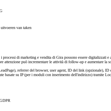
VG
t uitvoeren van taken
, i processi di marketing e vendita di Gira possono essere digitalizzati e
e attenzione può incrementare le attività di follow-up e aumentare la so
LeadPage), referrer del browser, user agent, ID del link (opzionale), ID 
nate basate su IP (per i moduli con inserimento dell'indirizzo) tramite 
 a GDPR