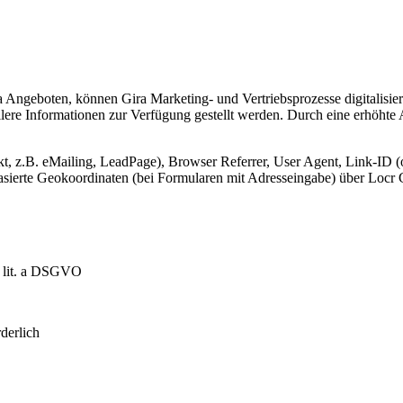
Angeboten, können Gira Marketing- und Vertriebsprozesse digitalisier
lere Informationen zur Verfügung gestellt werden. Durch eine erhöhte
, z.B. eMailing, LeadPage), Browser Referrer, User Agent, Link-ID (o
-basierte Geokoordinaten (bei Formularen mit Adresseingabe) über Lo
1 lit. a DSGVO
derlich