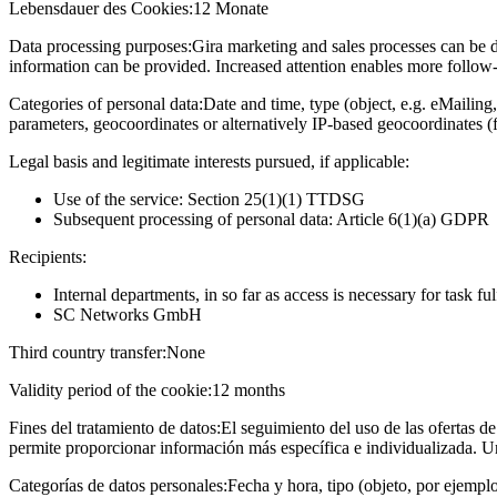
Lebensdauer des Cookies:
12 Monate
Data processing purposes:
Gira marketing and sales processes can be d
information can be provided. Increased attention enables more follow-u
Categories of personal data:
Date and time, type (object, e.g. eMailing,
parameters, geocoordinates or alternatively IP-based geocoordinates (
Legal basis and legitimate interests pursued, if applicable:
Use of the service: Section 25(1)(1) TTDSG
Subsequent processing of personal data: Article 6(1)(a) GDPR
Recipients:
Internal departments, in so far as access is necessary for task fu
SC Networks GmbH
Third country transfer:
None
Validity period of the cookie:
12 months
Fines del tratamiento de datos:
El seguimiento del uso de las ofertas de
permite proporcionar información más específica e individualizada. U
Categorías de datos personales:
Fecha y hora, tipo (objeto, por ejempl