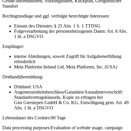
Geräte-Informationen, Nutzungsdaten, Klickpfad, Geografischer
Standort
Rechtsgrundlage und ggf. verfolgte berechtigte Interessen:
Einsatz des Dienstes: § 25 Abs. 1 S. 1 TTDSG
Folgeverarbeitung der personenbezogenen Daten: Art. 6 Abs.
1 lit. a DSGVO
Empfänger:
interne Abteilungen, soweit Zugriff für Aufgabenerfüllung
erforderlich
Meta Platforms Ireland Ltd, Meta Platforms, Inc. (USA)
Drittlandübermittlung:
Drittland: USA
Angemessenheitsbeschluss/Garantien/Ausnahmevorschrift:
Standardvertragsklauseln, Kopie zu erfragen bei
Gira Giersiepen GmbH & Co. KG
, Einwilligung gem. Art. 49
Abs. 1 lit. a DSGVO
Lebensdauer des Cookies:
90 Tage
Data processing purposes:
Evaluation of website usage, campaign