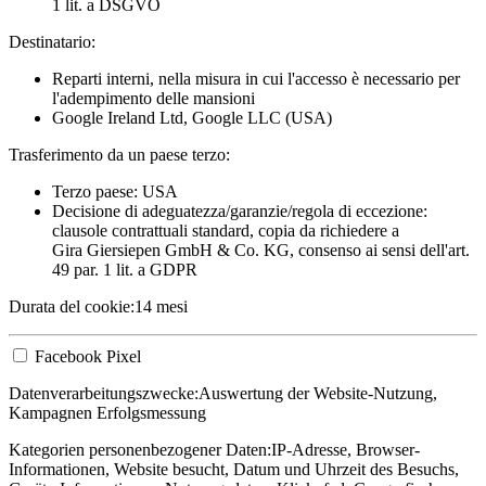
1 lit. a DSGVO
Destinatario:
Reparti interni, nella misura in cui l'accesso è necessario per
l'adempimento delle mansioni
Google Ireland Ltd, Google LLC (USA)
Trasferimento da un paese terzo:
Terzo paese: USA
Decisione di adeguatezza/garanzie/regola di eccezione:
clausole contrattuali standard, copia da richiedere a
Gira Giersiepen GmbH & Co. KG
, consenso ai sensi dell'art.
49 par. 1 lit. a GDPR
Durata del cookie:
14 mesi
Facebook Pixel
Datenverarbeitungszwecke:
Auswertung der Website-Nutzung,
Kampagnen Erfolgsmessung
Kategorien personenbezogener Daten:
IP-Adresse, Browser-
Informationen, Website besucht, Datum und Uhrzeit des Besuchs,