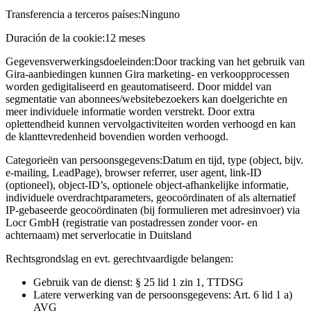
Transferencia a terceros países:
Ninguno
Duración de la cookie:
12 meses
Gegevensverwerkingsdoeleinden:
Door tracking van het gebruik van
Gira-aanbiedingen kunnen Gira marketing- en verkoopprocessen
worden gedigitaliseerd en geautomatiseerd. Door middel van
segmentatie van abonnees/websitebezoekers kan doelgerichte en
meer individuele informatie worden verstrekt. Door extra
oplettendheid kunnen vervolgactiviteiten worden verhoogd en kan
de klanttevredenheid bovendien worden verhoogd.
Categorieën van persoonsgegevens:
Datum en tijd, type (object, bijv.
e-mailing, LeadPage), browser referrer, user agent, link-ID
(optioneel), object-ID’s, optionele object-afhankelijke informatie,
individuele overdrachtparameters, geocoördinaten of als alternatief
IP-gebaseerde geocoördinaten (bij formulieren met adresinvoer) via
Locr GmbH (registratie van postadressen zonder voor- en
achternaam) met serverlocatie in Duitsland
Rechtsgrondslag en evt. gerechtvaardigde belangen:
Gebruik van de dienst: § 25 lid 1 zin 1, TTDSG
Latere verwerking van de persoonsgegevens: Art. 6 lid 1 a)
AVG