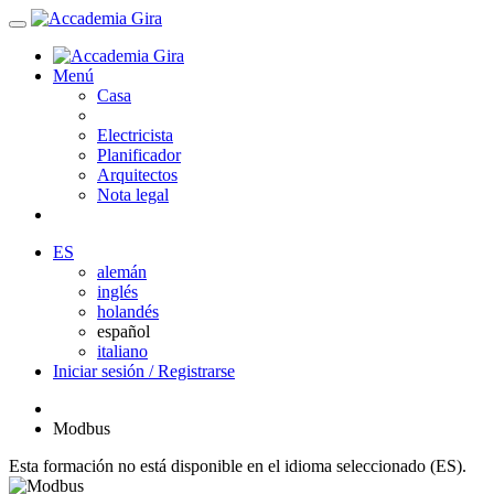
Menú
Casa
Electricista
Planificador
Arquitectos
Nota legal
ES
alemán
inglés
holandés
español
italiano
Iniciar sesión / Registrarse
Modbus
Esta formación no está disponible en el idioma seleccionado (ES).