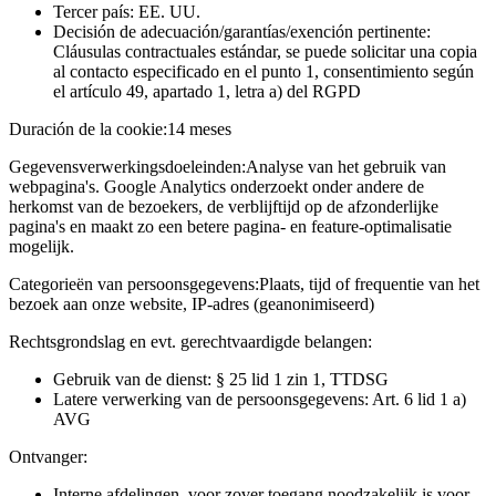
Tercer país: EE. UU.
Decisión de adecuación/garantías/exención pertinente:
Cláusulas contractuales estándar, se puede solicitar una copia
al contacto especificado en el punto 1, consentimiento según
el artículo 49, apartado 1, letra a) del RGPD
Duración de la cookie:
14 meses
Gegevensverwerkingsdoeleinden:
Analyse van het gebruik van
webpagina's. Google Analytics onderzoekt onder andere de
herkomst van de bezoekers, de verblijftijd op de afzonderlijke
pagina's en maakt zo een betere pagina- en feature-optimalisatie
mogelijk.
Categorieën van persoonsgegevens:
Plaats, tijd of frequentie van het
bezoek aan onze website, IP-adres (geanonimiseerd)
Rechtsgrondslag en evt. gerechtvaardigde belangen:
Gebruik van de dienst: § 25 lid 1 zin 1, TTDSG
Latere verwerking van de persoonsgegevens: Art. 6 lid 1 a)
AVG
Ontvanger:
Interne afdelingen, voor zover toegang noodzakelijk is voor