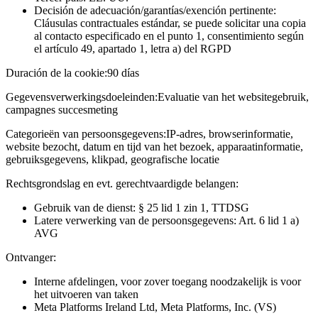
Decisión de adecuación/garantías/exención pertinente:
Cláusulas contractuales estándar, se puede solicitar una copia
al contacto especificado en el punto 1, consentimiento según
el artículo 49, apartado 1, letra a) del RGPD
Duración de la cookie:
90 días
Gegevensverwerkingsdoeleinden:
Evaluatie van het websitegebruik,
campagnes succesmeting
Categorieën van persoonsgegevens:
IP-adres, browserinformatie,
website bezocht, datum en tijd van het bezoek, apparaatinformatie,
gebruiksgegevens, klikpad, geografische locatie
Rechtsgrondslag en evt. gerechtvaardigde belangen:
Gebruik van de dienst: § 25 lid 1 zin 1, TTDSG
Latere verwerking van de persoonsgegevens: Art. 6 lid 1 a)
AVG
Ontvanger:
Interne afdelingen, voor zover toegang noodzakelijk is voor
het uitvoeren van taken
Meta Platforms Ireland Ltd, Meta Platforms, Inc. (VS)