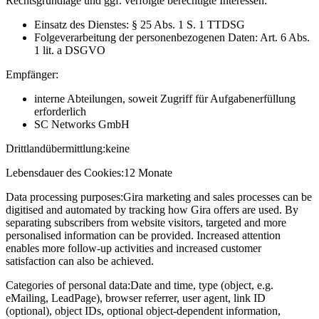
Rechtsgrundlage und ggf. verfolgte berechtigte Interessen:
Einsatz des Dienstes: § 25 Abs. 1 S. 1 TTDSG
Folgeverarbeitung der personenbezogenen Daten: Art. 6 Abs.
1 lit. a DSGVO
Empfänger:
interne Abteilungen, soweit Zugriff für Aufgabenerfüllung
erforderlich
SC Networks GmbH
Drittlandübermittlung:
keine
Lebensdauer des Cookies:
12 Monate
Data processing purposes:
Gira marketing and sales processes can be
digitised and automated by tracking how Gira offers are used. By
separating subscribers from website visitors, targeted and more
personalised information can be provided. Increased attention
enables more follow-up activities and increased customer
satisfaction can also be achieved.
Categories of personal data:
Date and time, type (object, e.g.
eMailing, LeadPage), browser referrer, user agent, link ID
(optional), object IDs, optional object-dependent information,