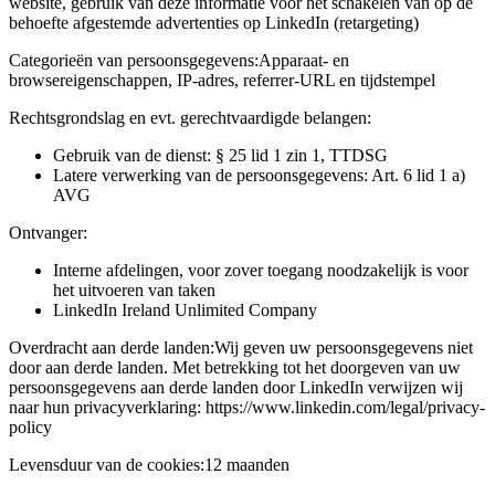
website, gebruik van deze informatie voor het schakelen van op de
behoefte afgestemde advertenties op LinkedIn (retargeting)
Categorieën van persoonsgegevens:
Apparaat- en
browsereigenschappen, IP-adres, referrer-URL en tijdstempel
Rechtsgrondslag en evt. gerechtvaardigde belangen:
Gebruik van de dienst: § 25 lid 1 zin 1, TTDSG
Latere verwerking van de persoonsgegevens: Art. 6 lid 1 a)
AVG
Ontvanger:
Interne afdelingen, voor zover toegang noodzakelijk is voor
het uitvoeren van taken
LinkedIn Ireland Unlimited Company
Overdracht aan derde landen:
Wij geven uw persoonsgegevens niet
door aan derde landen. Met betrekking tot het doorgeven van uw
persoonsgegevens aan derde landen door LinkedIn verwijzen wij
naar hun privacyverklaring: https://www.linkedin.com/legal/privacy-
policy
Levensduur van de cookies:
12 maanden