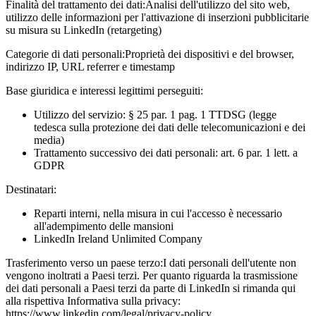
Finalità del trattamento dei dati:
Analisi dell'utilizzo del sito web,
utilizzo delle informazioni per l'attivazione di inserzioni pubblicitarie
su misura su LinkedIn (retargeting)
Categorie di dati personali:
Proprietà dei dispositivi e del browser,
indirizzo IP, URL referrer e timestamp
Base giuridica e interessi legittimi perseguiti:
Utilizzo del servizio: § 25 par. 1 pag. 1 TTDSG (legge
tedesca sulla protezione dei dati delle telecomunicazioni e dei
media)
Trattamento successivo dei dati personali: art. 6 par. 1 lett. a
GDPR
Destinatari:
Reparti interni, nella misura in cui l'accesso è necessario
all'adempimento delle mansioni
LinkedIn Ireland Unlimited Company
Trasferimento verso un paese terzo:
I dati personali dell'utente non
vengono inoltrati a Paesi terzi. Per quanto riguarda la trasmissione
dei dati personali a Paesi terzi da parte di LinkedIn si rimanda qui
alla rispettiva Informativa sulla privacy:
https://www.linkedin.com/legal/privacy-policy