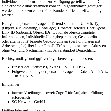
individuellere Informationen zur Verfügung gestellt werden. Durch
eine erhöhte Aufmerksamkeit können Folgeaktivitäten gesteigert
werden und zudem eine erhöhte Kundenzufriedenheit zu erlangt
werden.
Kategorien personenbezogener Daten:
Datum und Uhrzeit, Typ
(Objekt, z.B. eMailing, LeadPage), Browser Referrer, User Agent,
Link-ID (optional), Objekt-IDs, Optionale objektabhängige
Informationen, Individuelle Übergabeparameter, Geokoordinaten
oder alternativ IP-basierte Geokoordinaten (bei Formularen mit
Adresseingabe) über Locr GmbH (Erfassung postalische Adressen
ohne Vor- und Nachnamen) mit Serverstandort Deutschland
Rechtsgrundlage und ggf. verfolgte berechtigte Interessen:
Einsatz des Dienstes: § 25 Abs. 1 S. 1 TTDSG
Folgeverarbeitung der personenbezogenen Daten: Art. 6 Abs.
1 lit. a DSGVO
Empfänger:
interne Abteilungen, soweit Zugriff für Aufgabenerfüllung
erforderlich
SC Networks GmbH
Drittlandübermittlung:
keine