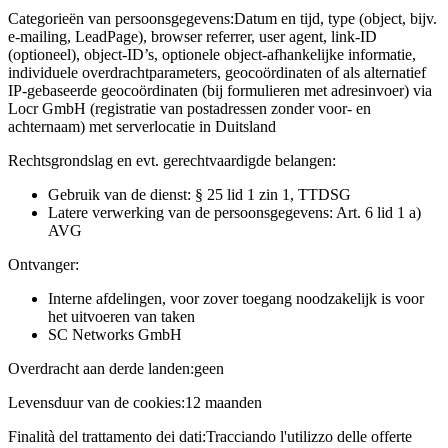
Categorieën van persoonsgegevens:
Datum en tijd, type (object, bijv.
e-mailing, LeadPage), browser referrer, user agent, link-ID
(optioneel), object-ID’s, optionele object-afhankelijke informatie,
individuele overdrachtparameters, geocoördinaten of als alternatief
IP-gebaseerde geocoördinaten (bij formulieren met adresinvoer) via
Locr GmbH (registratie van postadressen zonder voor- en
achternaam) met serverlocatie in Duitsland
Rechtsgrondslag en evt. gerechtvaardigde belangen:
Gebruik van de dienst: § 25 lid 1 zin 1, TTDSG
Latere verwerking van de persoonsgegevens: Art. 6 lid 1 a)
AVG
Ontvanger:
Interne afdelingen, voor zover toegang noodzakelijk is voor
het uitvoeren van taken
SC Networks GmbH
Overdracht aan derde landen:
geen
Levensduur van de cookies:
12 maanden
Finalità del trattamento dei dati:
Tracciando l'utilizzo delle offerte