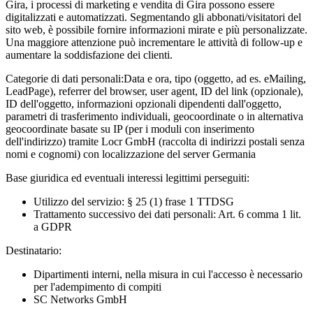
Gira, i processi di marketing e vendita di Gira possono essere
digitalizzati e automatizzati. Segmentando gli abbonati/visitatori del
sito web, è possibile fornire informazioni mirate e più personalizzate.
Una maggiore attenzione può incrementare le attività di follow-up e
aumentare la soddisfazione dei clienti.
Categorie di dati personali:
Data e ora, tipo (oggetto, ad es. eMailing,
LeadPage), referrer del browser, user agent, ID del link (opzionale),
ID dell'oggetto, informazioni opzionali dipendenti dall'oggetto,
parametri di trasferimento individuali, geocoordinate o in alternativa
geocoordinate basate su IP (per i moduli con inserimento
dell'indirizzo) tramite Locr GmbH (raccolta di indirizzi postali senza
nomi e cognomi) con localizzazione del server Germania
Base giuridica ed eventuali interessi legittimi perseguiti:
Utilizzo del servizio: § 25 (1) frase 1 TTDSG
Trattamento successivo dei dati personali: Art. 6 comma 1 lit.
a GDPR
Destinatario:
Dipartimenti interni, nella misura in cui l'accesso è necessario
per l'adempimento di compiti
SC Networks GmbH