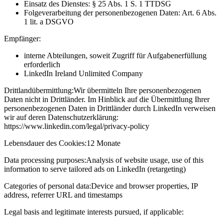
Einsatz des Dienstes: § 25 Abs. 1 S. 1 TTDSG
Folgeverarbeitung der personenbezogenen Daten: Art. 6 Abs.
1 lit. a DSGVO
Empfänger:
interne Abteilungen, soweit Zugriff für Aufgabenerfüllung
erforderlich
LinkedIn Ireland Unlimited Company
Drittlandübermittlung:
Wir übermitteln Ihre personenbezogenen
Daten nicht in Drittländer. Im Hinblick auf die Übermittlung Ihrer
personenbezogenen Daten in Drittländer durch LinkedIn verweisen
wir auf deren Datenschutzerklärung:
https://www.linkedin.com/legal/privacy-policy
Lebensdauer des Cookies:
12 Monate
Data processing purposes:
Analysis of website usage, use of this
information to serve tailored ads on LinkedIn (retargeting)
Categories of personal data:
Device and browser properties, IP
address, referrer URL and timestamps
Legal basis and legitimate interests pursued, if applicable: