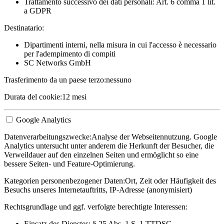
Trattamento successivo dei dati personali: Art. 6 comma 1 lit.
a GDPR
Destinatario:
Dipartimenti interni, nella misura in cui l'accesso è necessario
per l'adempimento di compiti
SC Networks GmbH
Trasferimento da un paese terzo:
nessuno
Durata del cookie:
12 mesi
Google Analytics
Datenverarbeitungszwecke:
Analyse der Webseitennutzung. Google
Analytics untersucht unter anderem die Herkunft der Besucher, die
Verweildauer auf den einzelnen Seiten und ermöglicht so eine
bessere Seiten- und Feature-Optimierung.
Kategorien personenbezogener Daten:
Ort, Zeit oder Häufigkeit des
Besuchs unseres Internetauftritts, IP-Adresse (anonymisiert)
Rechtsgrundlage und ggf. verfolgte berechtigte Interessen:
Einsatz des Dienstes: § 25 Abs. 1 S. 1 TTDSG