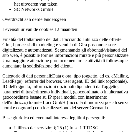
het uitvoeren van taken
SC Networks GmbH
Overdracht aan derde landen:
geen
Levensduur van de cookies:
12 maanden
Finalità del trattamento dei dati:
Tracciando l'utilizzo delle offerte
Gira, i processi di marketing e vendita di Gira possono essere
digitalizzati e automatizzati. Segmentando gli abbonati/visitatori del
sito web, è possibile fornire informazioni mirate e più personalizzate.
Una maggiore attenzione può incrementare le attività di follow-up e
aumentare la soddisfazione dei clienti.
Categorie di dati personali:
Data e ora, tipo (oggetto, ad es. eMailing,
LeadPage), referrer del browser, user agent, ID del link (opzionale),
ID dell'oggetto, informazioni opzionali dipendenti dall'oggetto,
parametri di trasferimento individuali, geocoordinate o in alternativa
geocoordinate basate su IP (per i moduli con inserimento
dell'indirizzo) tramite Locr GmbH (raccolta di indirizzi postali senza
nomi e cognomi) con localizzazione del server Germania
Base giuridica ed eventuali interessi legittimi perseguiti:
Utilizzo del servizio: § 25 (1) frase 1 TTDSG