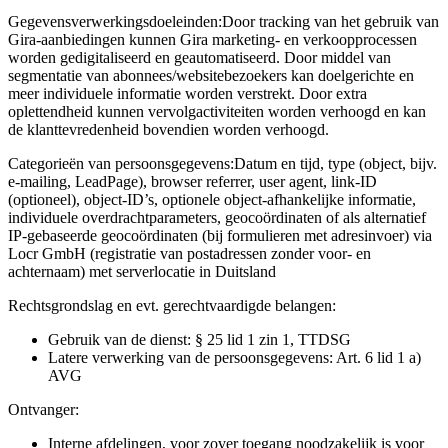
Gegevensverwerkingsdoeleinden:
Door tracking van het gebruik van
Gira-aanbiedingen kunnen Gira marketing- en verkoopprocessen
worden gedigitaliseerd en geautomatiseerd. Door middel van
segmentatie van abonnees/websitebezoekers kan doelgerichte en
meer individuele informatie worden verstrekt. Door extra
oplettendheid kunnen vervolgactiviteiten worden verhoogd en kan
de klanttevredenheid bovendien worden verhoogd.
Categorieën van persoonsgegevens:
Datum en tijd, type (object, bijv.
e-mailing, LeadPage), browser referrer, user agent, link-ID
(optioneel), object-ID’s, optionele object-afhankelijke informatie,
individuele overdrachtparameters, geocoördinaten of als alternatief
IP-gebaseerde geocoördinaten (bij formulieren met adresinvoer) via
Locr GmbH (registratie van postadressen zonder voor- en
achternaam) met serverlocatie in Duitsland
Rechtsgrondslag en evt. gerechtvaardigde belangen:
Gebruik van de dienst: § 25 lid 1 zin 1, TTDSG
Latere verwerking van de persoonsgegevens: Art. 6 lid 1 a)
AVG
Ontvanger:
Interne afdelingen, voor zover toegang noodzakelijk is voor