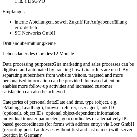
1 lit. a DSGVO
Empfänger:
interne Abteilungen, soweit Zugriff für Aufgabenerfüllung
erforderlich
SC Networks GmbH
Drittlandübermittlung:
keine
Lebensdauer des Cookies:
12 Monate
Data processing purposes:
Gira marketing and sales processes can be
digitised and automated by tracking how Gira offers are used. By
separating subscribers from website visitors, targeted and more
personalised information can be provided. Increased attention
enables more follow-up activities and increased customer
satisfaction can also be achieved.
Categories of personal data:
Date and time, type (object, e.g.
eMailing, LeadPage), browser referrer, user agent, link ID
(optional), object IDs, optional object-dependent information,
individual transfer parameters, geocoordinates or alternatively IP-
based geocoordinates (for forms with address entry) via Locr GmbH
(recording postal addresses without first and last names) with server
location in Germany