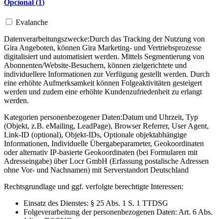
Opcional (
1
)
Evalanche
Datenverarbeitungszwecke:
Durch das Tracking der Nutzung von
Gira Angeboten, können Gira Marketing- und Vertriebsprozesse
digitalisiert und automatisiert werden. Mittels Segmentierung von
Abonnenten/Website-Besuchern, können zielgerichtete und
individuellere Informationen zur Verfügung gestellt werden. Durch
eine erhöhte Aufmerksamkeit können Folgeaktivitäten gesteigert
werden und zudem eine erhöhte Kundenzufriedenheit zu erlangt
werden.
Kategorien personenbezogener Daten:
Datum und Uhrzeit, Typ
(Objekt, z.B. eMailing, LeadPage), Browser Referrer, User Agent,
Link-ID (optional), Objekt-IDs, Optionale objektabhängige
Informationen, Individuelle Übergabeparameter, Geokoordinaten
oder alternativ IP-basierte Geokoordinaten (bei Formularen mit
Adresseingabe) über Locr GmbH (Erfassung postalische Adressen
ohne Vor- und Nachnamen) mit Serverstandort Deutschland
Rechtsgrundlage und ggf. verfolgte berechtigte Interessen:
Einsatz des Dienstes: § 25 Abs. 1 S. 1 TTDSG
Folgeverarbeitung der personenbezogenen Daten: Art. 6 Abs.