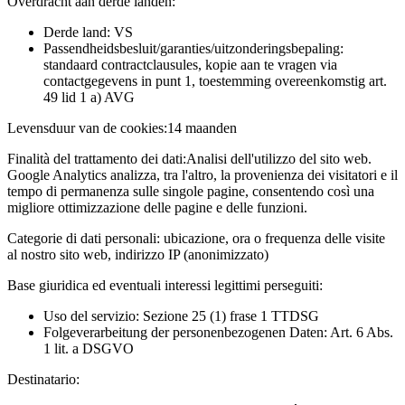
Overdracht aan derde landen:
Derde land: VS
Passendheidsbesluit/garanties/uitzonderingsbepaling:
standaard contractclausules, kopie aan te vragen via
contactgegevens in punt 1, toestemming overeenkomstig art.
49 lid 1 a) AVG
Levensduur van de cookies:
14 maanden
Finalità del trattamento dei dati:
Analisi dell'utilizzo del sito web.
Google Analytics analizza, tra l'altro, la provenienza dei visitatori e il
tempo di permanenza sulle singole pagine, consentendo così una
migliore ottimizzazione delle pagine e delle funzioni.
Categorie di dati personali:
ubicazione, ora o frequenza delle visite
al nostro sito web, indirizzo IP (anonimizzato)
Base giuridica ed eventuali interessi legittimi perseguiti:
Uso del servizio: Sezione 25 (1) frase 1 TTDSG
Folgeverarbeitung der personenbezogenen Daten: Art. 6 Abs.
1 lit. a DSGVO
Destinatario: