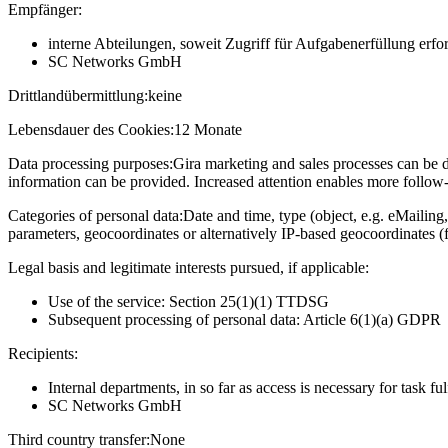
Empfänger:
interne Abteilungen, soweit Zugriff für Aufgabenerfüllung erfor
SC Networks GmbH
Drittlandübermittlung:
keine
Lebensdauer des Cookies:
12 Monate
Data processing purposes:
Gira marketing and sales processes can be d
information can be provided. Increased attention enables more follow-u
Categories of personal data:
Date and time, type (object, e.g. eMailing,
parameters, geocoordinates or alternatively IP-based geocoordinates (
Legal basis and legitimate interests pursued, if applicable:
Use of the service: Section 25(1)(1) TTDSG
Subsequent processing of personal data: Article 6(1)(a) GDPR
Recipients:
Internal departments, in so far as access is necessary for task fu
SC Networks GmbH
Third country transfer:
None