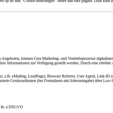
n op de link “Cookie-instellingen” onder aan elke pagina. Daar kunt u
Angeboten, können Gira Marketing- und Vertriebsprozesse digitalisier
lere Informationen zur Verfügung gestellt werden. Durch eine erhöhte
, z.B. eMailing, LeadPage), Browser Referrer, User Agent, Link-ID (o
-basierte Geokoordinaten (bei Formularen mit Adresseingabe) über Lo
1 lit. a DSGVO