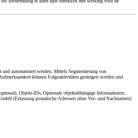
 uw toestemming te allen tijde intrekken met werking voor de
t und automatisiert werden. Mittels Segmentierung von
 Aufmerksamkeit können Folgeaktivitäten gesteigert werden und
ptional), Objekt-IDs, Optionale objektabhängige Informationen,
cr GmbH (Erfassung postalische Adressen ohne Vor- und Nachnamen)