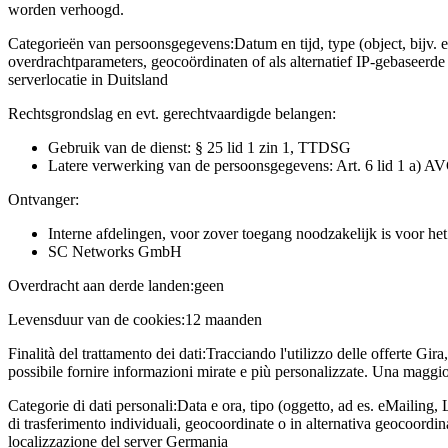
worden verhoogd.
Categorieën van persoonsgegevens:
Datum en tijd, type (object, bijv. 
overdrachtparameters, geocoördinaten of als alternatief IP-gebaseerd
serverlocatie in Duitsland
Rechtsgrondslag en evt. gerechtvaardigde belangen:
Gebruik van de dienst: § 25 lid 1 zin 1, TTDSG
Latere verwerking van de persoonsgegevens: Art. 6 lid 1 a) A
Ontvanger:
Interne afdelingen, voor zover toegang noodzakelijk is voor he
SC Networks GmbH
Overdracht aan derde landen:
geen
Levensduur van de cookies:
12 maanden
Finalità del trattamento dei dati:
Tracciando l'utilizzo delle offerte Gira
possibile fornire informazioni mirate e più personalizzate. Una maggior
Categorie di dati personali:
Data e ora, tipo (oggetto, ad es. eMailing, 
di trasferimento individuali, geocoordinate o in alternativa geocoordi
localizzazione del server Germania