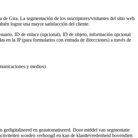
a de Gira. La segmentación de los suscriptores/visitantes del sitio web
ién lograr una mayor satisfacción del cliente.
suario, ID de enlace (opcional), ID de objeto, información opcional
s en la IP (para formularios con entrada de direcciones) a través de
omunicaciones y medios)
 gedigitaliseerd en geautomatiseerd. Door middel van segmentatie
activiteiten worden verhoogd en kan de klanttevredenheid bovendien