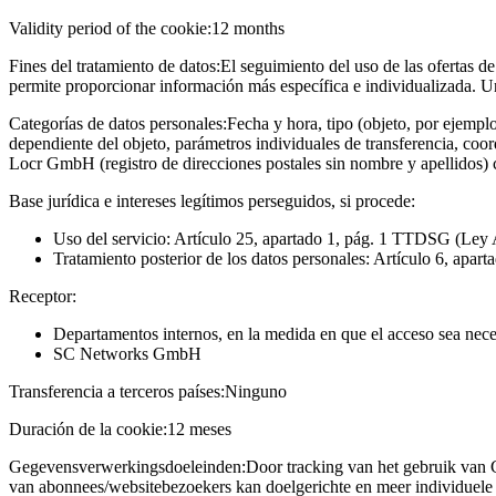
Validity period of the cookie:
12 months
Fines del tratamiento de datos:
El seguimiento del uso de las ofertas de
permite proporcionar información más específica e individualizada. U
Categorías de datos personales:
Fecha y hora, tipo (objeto, por ejempl
dependiente del objeto, parámetros individuales de transferencia, coo
Locr GmbH (registro de direcciones postales sin nombre y apellidos)
Base jurídica e intereses legítimos perseguidos, si procede:
Uso del servicio: Artículo 25, apartado 1, pág. 1 TTDSG (Ley 
Tratamiento posterior de los datos personales: Artículo 6, apart
Receptor:
Departamentos internos, en la medida en que el acceso sea neces
SC Networks GmbH
Transferencia a terceros países:
Ninguno
Duración de la cookie:
12 meses
Gegevensverwerkingsdoeleinden:
Door tracking van het gebruik van 
van abonnees/websitebezoekers kan doelgerichte en meer individuele 