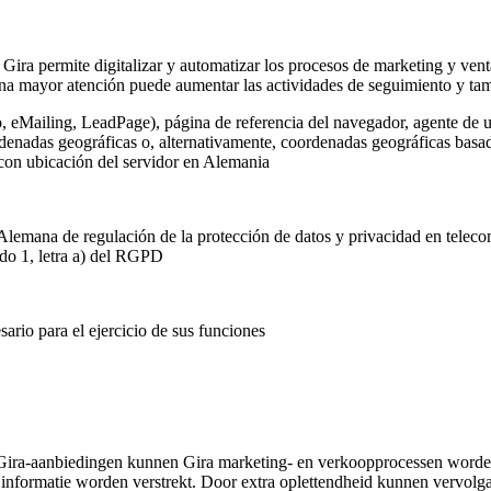
 Gira permite digitalizar y automatizar los procesos de marketing y vent
na mayor atención puede aumentar las actividades de seguimiento y tamb
o, eMailing, LeadPage), página de referencia del navegador, agente de u
rdenadas geográficas o, alternativamente, coordenadas geográficas basada
 con ubicación del servidor en Alemania
Alemana de regulación de la protección de datos y privacidad en telec
ado 1, letra a) del RGPD
ario para el ejercicio de sus funciones
Gira-aanbiedingen kunnen Gira marketing- en verkoopprocessen worden
informatie worden verstrekt. Door extra oplettendheid kunnen vervolg