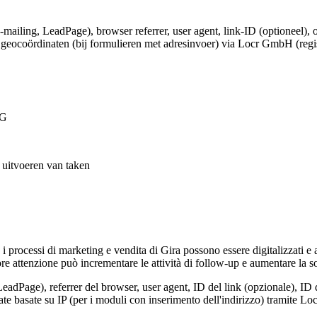
e-mailing, LeadPage), browser referrer, user agent, link-ID (optioneel), 
e geocoördinaten (bij formulieren met adresinvoer) via Locr GmbH (regi
VG
t uitvoeren van taken
, i processi di marketing e vendita di Gira possono essere digitalizzati e
e attenzione può incrementare le attività di follow-up e aumentare la so
LeadPage), referrer del browser, user agent, ID del link (opzionale), ID 
nate basate su IP (per i moduli con inserimento dell'indirizzo) tramite 