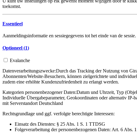
U kunt uw instellingen op elk gewenst moment wijzigen door te klikke
toekomst.
Essentieel
Aanmeldingsinformatie en sessiegegevens tot het einde van de sessie.
Optioneel (
1
)
Evalanche
Datenverarbeitungszwecke:
Durch das Tracking der Nutzung von Gira 
Abonnenten/Website-Besuchern, können zielgerichtete und individuel
zudem eine erhöhte Kundenzufriedenheit zu erlangt werden.
Kategorien personenbezogener Daten:
Datum und Uhrzeit, Typ (Objekt
Individuelle Übergabeparameter, Geokoordinaten oder alternativ IP
mit Serverstandort Deutschland
Rechtsgrundlage und ggf. verfolgte berechtigte Interessen:
Einsatz des Dienstes: § 25 Abs. 1 S. 1 TTDSG
Folgeverarbeitung der personenbezogenen Daten: Art. 6 Abs. 