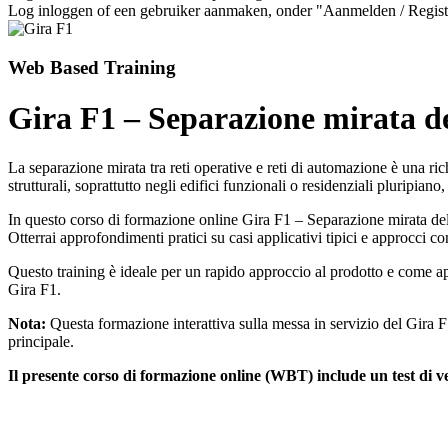
Log inloggen of een gebruiker aanmaken, onder "Aanmelden / Regist
Web Based Training
Gira F1 – Separazione mirata del
La separazione mirata tra reti operative e reti di automazione è una richi
strutturali, soprattutto negli edifici funzionali o residenziali pluripiano
In questo corso di formazione online Gira F1 – Separazione mirata delle 
Otterrai approfondimenti pratici su casi applicativi tipici e approcci co
Questo training è ideale per un rapido approccio al prodotto e come ap
Gira F1.
Nota:
Questa formazione interattiva sulla messa in servizio del Gira 
principale.
Il presente corso di formazione online (WBT) include un test di ve