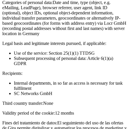
Categories of personal data:
Date and time, type (object, e.g.
eMailing, LeadPage), browser referrer, user agent, link ID
(optional), object IDs, optional object-dependent information,
individual transfer parameters, geocoordinates or alternatively IP-
based geocoordinates (for forms with address entry) via Locr GmbH
(recording postal addresses without first and last names) with server
location in Germany
Legal basis and legitimate interests pursued, if applicable:
Use of the service: Section 25(1)(1) TTDSG
Subsequent processing of personal data: Article 6(1)(a)
GDPR
Recipients:
Internal departments, in so far as access is necessary for task
fulfilment
SC Networks GmbH
Third country transfer:
None
Validity period of the cookie:
12 months
Fines del tratamiento de datos:
El seguimiento del uso de las ofertas
de Gira permite digitalizar y automatizar los procesos de marketing y