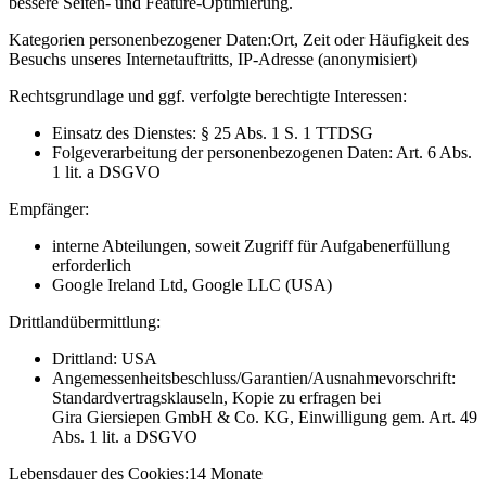
bessere Seiten- und Feature-Optimierung.
Kategorien personenbezogener Daten:
Ort, Zeit oder Häufigkeit des
Besuchs unseres Internetauftritts, IP-Adresse (anonymisiert)
Rechtsgrundlage und ggf. verfolgte berechtigte Interessen:
Einsatz des Dienstes: § 25 Abs. 1 S. 1 TTDSG
Folgeverarbeitung der personenbezogenen Daten: Art. 6 Abs.
1 lit. a DSGVO
Empfänger:
interne Abteilungen, soweit Zugriff für Aufgabenerfüllung
erforderlich
Google Ireland Ltd, Google LLC (USA)
Drittlandübermittlung:
Drittland: USA
Angemessenheitsbeschluss/Garantien/Ausnahmevorschrift:
Standardvertragsklauseln, Kopie zu erfragen bei
Gira Giersiepen GmbH & Co. KG
, Einwilligung gem. Art. 49
Abs. 1 lit. a DSGVO
Lebensdauer des Cookies:
14 Monate