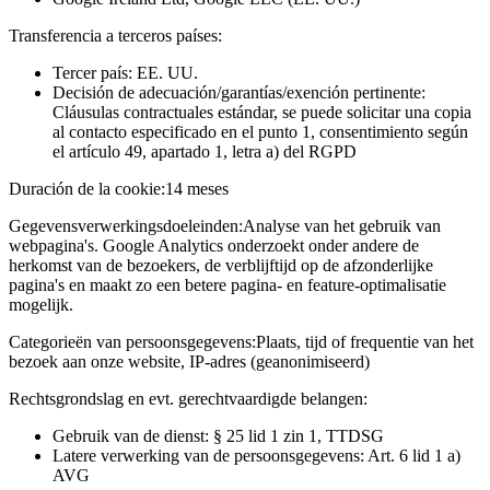
Transferencia a terceros países:
Tercer país: EE. UU.
Decisión de adecuación/garantías/exención pertinente:
Cláusulas contractuales estándar, se puede solicitar una copia
al contacto especificado en el punto 1, consentimiento según
el artículo 49, apartado 1, letra a) del RGPD
Duración de la cookie:
14 meses
Gegevensverwerkingsdoeleinden:
Analyse van het gebruik van
webpagina's. Google Analytics onderzoekt onder andere de
herkomst van de bezoekers, de verblijftijd op de afzonderlijke
pagina's en maakt zo een betere pagina- en feature-optimalisatie
mogelijk.
Categorieën van persoonsgegevens:
Plaats, tijd of frequentie van het
bezoek aan onze website, IP-adres (geanonimiseerd)
Rechtsgrondslag en evt. gerechtvaardigde belangen:
Gebruik van de dienst: § 25 lid 1 zin 1, TTDSG
Latere verwerking van de persoonsgegevens: Art. 6 lid 1 a)
AVG