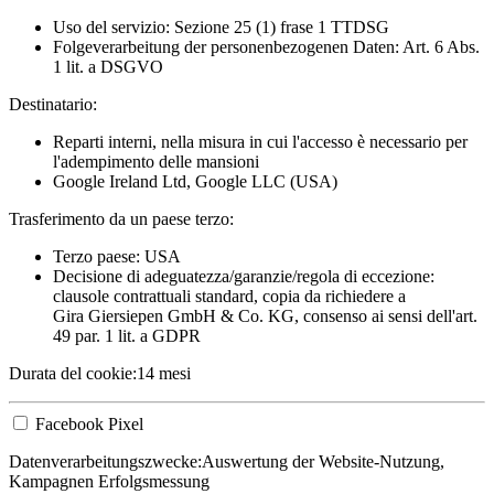
Uso del servizio: Sezione 25 (1) frase 1 TTDSG
Folgeverarbeitung der personenbezogenen Daten: Art. 6 Abs.
1 lit. a DSGVO
Destinatario:
Reparti interni, nella misura in cui l'accesso è necessario per
l'adempimento delle mansioni
Google Ireland Ltd, Google LLC (USA)
Trasferimento da un paese terzo:
Terzo paese: USA
Decisione di adeguatezza/garanzie/regola di eccezione:
clausole contrattuali standard, copia da richiedere a
Gira Giersiepen GmbH & Co. KG
, consenso ai sensi dell'art.
49 par. 1 lit. a GDPR
Durata del cookie:
14 mesi
Facebook Pixel
Datenverarbeitungszwecke:
Auswertung der Website-Nutzung,
Kampagnen Erfolgsmessung