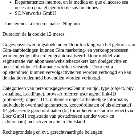
Departamentos internos, en la medida en que el acceso sea
necesario para el ejercicio de sus funciones
SC Networks GmbH
Transferencia a terceros países:
Ninguno
Duración de la cookie:
12 meses
Gegevensverwerkingsdoeleinden:
Door tracking van het gebruik van
Gira-aanbiedingen kunnen Gira marketing- en verkoopprocessen
worden gedigitaliseerd en geautomatiseerd. Door middel van
segmentatie van abonnees/websitebezoekers kan doelgerichte en
meer individuele informatie worden verstrekt. Door extra
oplettendheid kunnen vervolgactiviteiten worden verhoogd en kan
de klanttevredenheid bovendien worden verhoogd.
Categorieën van persoonsgegevens:
Datum en tijd, type (object, bijv.
e-mailing, LeadPage), browser referrer, user agent, link-ID
(optioneel), object-ID’s, optionele object-afhankelijke informatie,
individuele overdrachtparameters, geocoördinaten of als alternatief
IP-gebaseerde geocoördinaten (bij formulieren met adresinvoer) via
Locr GmbH (registratie van postadressen zonder voor- en
achternaam) met serverlocatie in Duitsland
Rechtsgrondslag en evt. gerechtvaardigde belangen: