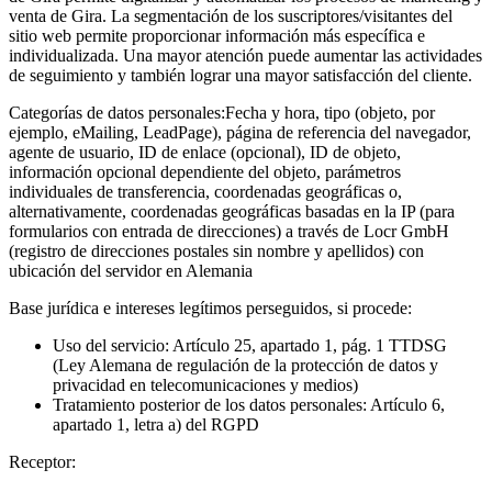
venta de Gira. La segmentación de los suscriptores/visitantes del
sitio web permite proporcionar información más específica e
individualizada. Una mayor atención puede aumentar las actividades
de seguimiento y también lograr una mayor satisfacción del cliente.
Categorías de datos personales:
Fecha y hora, tipo (objeto, por
ejemplo, eMailing, LeadPage), página de referencia del navegador,
agente de usuario, ID de enlace (opcional), ID de objeto,
información opcional dependiente del objeto, parámetros
individuales de transferencia, coordenadas geográficas o,
alternativamente, coordenadas geográficas basadas en la IP (para
formularios con entrada de direcciones) a través de Locr GmbH
(registro de direcciones postales sin nombre y apellidos) con
ubicación del servidor en Alemania
Base jurídica e intereses legítimos perseguidos, si procede:
Uso del servicio: Artículo 25, apartado 1, pág. 1 TTDSG
(Ley Alemana de regulación de la protección de datos y
privacidad en telecomunicaciones y medios)
Tratamiento posterior de los datos personales: Artículo 6,
apartado 1, letra a) del RGPD
Receptor: