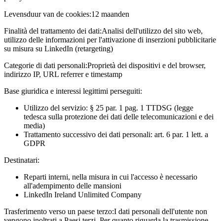
Levensduur van de cookies:
12 maanden
Finalità del trattamento dei dati:
Analisi dell'utilizzo del sito web,
utilizzo delle informazioni per l'attivazione di inserzioni pubblicitarie
su misura su LinkedIn (retargeting)
Categorie di dati personali:
Proprietà dei dispositivi e del browser,
indirizzo IP, URL referrer e timestamp
Base giuridica e interessi legittimi perseguiti:
Utilizzo del servizio: § 25 par. 1 pag. 1 TTDSG (legge
tedesca sulla protezione dei dati delle telecomunicazioni e dei
media)
Trattamento successivo dei dati personali: art. 6 par. 1 lett. a
GDPR
Destinatari:
Reparti interni, nella misura in cui l'accesso è necessario
all'adempimento delle mansioni
LinkedIn Ireland Unlimited Company
Trasferimento verso un paese terzo:
I dati personali dell'utente non
vengono inoltrati a Paesi terzi. Per quanto riguarda la trasmissione