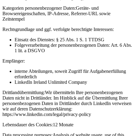
Kategorien personenbezogener Daten:
Geräte- und
Browsereigenschaften, IP-Adresse, Referrer-URL sowie
Zeitstempel
Rechtsgrundlage und ggf. verfolgte berechtigte Interessen:
Einsatz des Dienstes: § 25 Abs. 1 S. 1 TTDSG
Folgeverarbeitung der personenbezogenen Daten: Art. 6 Abs.
1 lit. a DSGVO
Empfänger:
interne Abteilungen, soweit Zugriff für Aufgabenerfüllung
erforderlich
LinkedIn Ireland Unlimited Company
Drittlandübermittlung:
Wir übermitteln Ihre personenbezogenen
Daten nicht in Drittländer. Im Hinblick auf die Übermittlung Ihrer
personenbezogenen Daten in Drittländer durch LinkedIn verweisen
wir auf deren Datenschutzerklärung:
https://www.linkedin.com/legal/privacy-policy
Lebensdauer des Cookies:
12 Monate
Data processing purposes:
Analysis of website usage, use of this