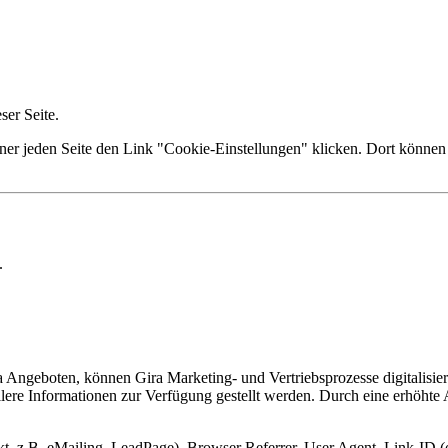
er Seite.
ner jeden Seite den Link "Cookie-Einstellungen" klicken. Dort können 
.
Angeboten, können Gira Marketing- und Vertriebsprozesse digitalisier
lere Informationen zur Verfügung gestellt werden. Durch eine erhöhte
, z.B. eMailing, LeadPage), Browser Referrer, User Agent, Link-ID (o