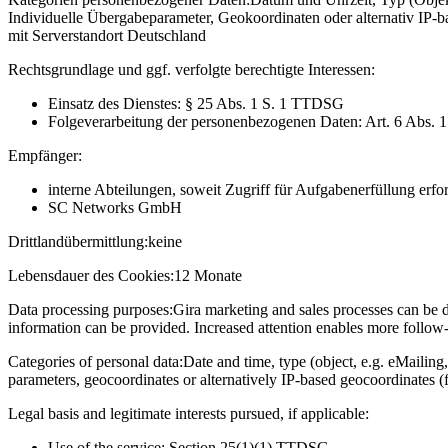
Individuelle Übergabeparameter, Geokoordinaten oder alternativ IP
mit Serverstandort Deutschland
Rechtsgrundlage und ggf. verfolgte berechtigte Interessen:
Einsatz des Dienstes: § 25 Abs. 1 S. 1 TTDSG
Folgeverarbeitung der personenbezogenen Daten: Art. 6 Abs. 
Empfänger:
interne Abteilungen, soweit Zugriff für Aufgabenerfüllung erfor
SC Networks GmbH
Drittlandübermittlung:
keine
Lebensdauer des Cookies:
12 Monate
Data processing purposes:
Gira marketing and sales processes can be d
information can be provided. Increased attention enables more follow-u
Categories of personal data:
Date and time, type (object, e.g. eMailing,
parameters, geocoordinates or alternatively IP-based geocoordinates (
Legal basis and legitimate interests pursued, if applicable:
Use of the service: Section 25(1)(1) TTDSG