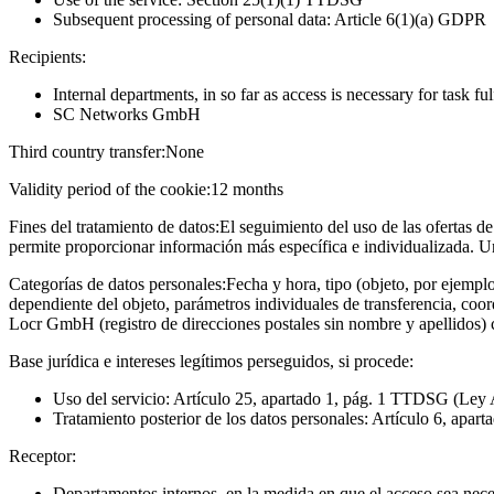
Subsequent processing of personal data: Article 6(1)(a) GDPR
Recipients:
Internal departments, in so far as access is necessary for task fu
SC Networks GmbH
Third country transfer:
None
Validity period of the cookie:
12 months
Fines del tratamiento de datos:
El seguimiento del uso de las ofertas de
permite proporcionar información más específica e individualizada. U
Categorías de datos personales:
Fecha y hora, tipo (objeto, por ejempl
dependiente del objeto, parámetros individuales de transferencia, coo
Locr GmbH (registro de direcciones postales sin nombre y apellidos)
Base jurídica e intereses legítimos perseguidos, si procede:
Uso del servicio: Artículo 25, apartado 1, pág. 1 TTDSG (Ley 
Tratamiento posterior de los datos personales: Artículo 6, apart
Receptor:
Departamentos internos, en la medida en que el acceso sea neces