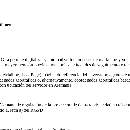
lfilment
 Gira permite digitalizar y automatizar los procesos de marketing y vent
na mayor atención puede aumentar las actividades de seguimiento y tamb
o, eMailing, LeadPage), página de referencia del navegador, agente de u
rdenadas geográficas o, alternativamente, coordenadas geográficas basada
 con ubicación del servidor en Alemania
Alemana de regulación de la protección de datos y privacidad en telec
ado 1, letra a) del RGPD
ario para el ejercicio de sus funciones