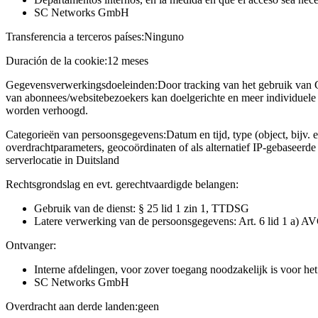
SC Networks GmbH
Transferencia a terceros países:
Ninguno
Duración de la cookie:
12 meses
Gegevensverwerkingsdoeleinden:
Door tracking van het gebruik van 
van abonnees/websitebezoekers kan doelgerichte en meer individuele 
worden verhoogd.
Categorieën van persoonsgegevens:
Datum en tijd, type (object, bijv. 
overdrachtparameters, geocoördinaten of als alternatief IP-gebaseerd
serverlocatie in Duitsland
Rechtsgrondslag en evt. gerechtvaardigde belangen:
Gebruik van de dienst: § 25 lid 1 zin 1, TTDSG
Latere verwerking van de persoonsgegevens: Art. 6 lid 1 a) A
Ontvanger:
Interne afdelingen, voor zover toegang noodzakelijk is voor he
SC Networks GmbH
Overdracht aan derde landen:
geen