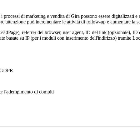
, i processi di marketing e vendita di Gira possono essere digitalizzati e
e attenzione può incrementare le attività di follow-up e aumentare la so
LeadPage), referrer del browser, user agent, ID del link (opzionale), ID 
nate basate su IP (per i moduli con inserimento dell'indirizzo) tramite 
 a GDPR
per l'adempimento di compiti