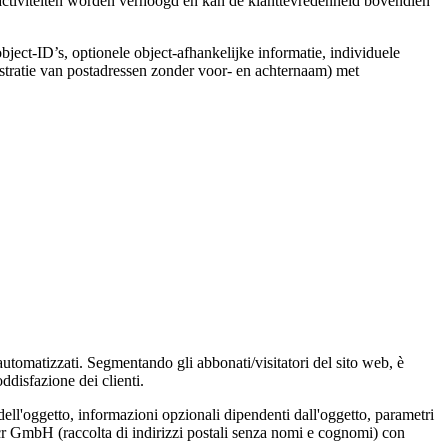
activiteiten worden verhoogd en kan de klanttevredenheid bovendien
object-ID’s, optionele object-afhankelijke informatie, individuele
stratie van postadressen zonder voor- en achternaam) met
 automatizzati. Segmentando gli abbonati/visitatori del sito web, è
ddisfazione dei clienti.
dell'oggetto, informazioni opzionali dipendenti dall'oggetto, parametri
Locr GmbH (raccolta di indirizzi postali senza nomi e cognomi) con