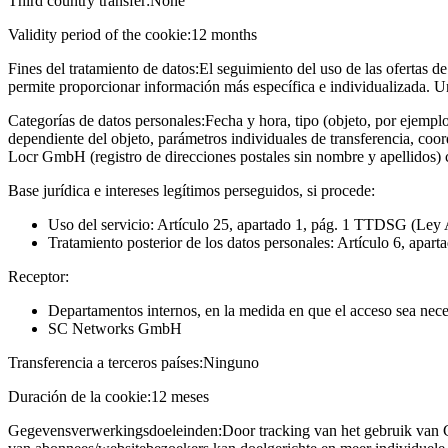
Third country transfer:
None
Validity period of the cookie:
12 months
Fines del tratamiento de datos:
El seguimiento del uso de las ofertas de
permite proporcionar información más específica e individualizada. U
Categorías de datos personales:
Fecha y hora, tipo (objeto, por ejempl
dependiente del objeto, parámetros individuales de transferencia, coo
Locr GmbH (registro de direcciones postales sin nombre y apellidos)
Base jurídica e intereses legítimos perseguidos, si procede:
Uso del servicio: Artículo 25, apartado 1, pág. 1 TTDSG (Ley 
Tratamiento posterior de los datos personales: Artículo 6, apart
Receptor:
Departamentos internos, en la medida en que el acceso sea neces
SC Networks GmbH
Transferencia a terceros países:
Ninguno
Duración de la cookie:
12 meses
Gegevensverwerkingsdoeleinden:
Door tracking van het gebruik van 