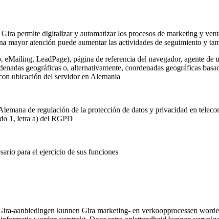
 Gira permite digitalizar y automatizar los procesos de marketing y vent
na mayor atención puede aumentar las actividades de seguimiento y tamb
o, eMailing, LeadPage), página de referencia del navegador, agente de u
rdenadas geográficas o, alternativamente, coordenadas geográficas basada
 con ubicación del servidor en Alemania
Alemana de regulación de la protección de datos y privacidad en telec
ado 1, letra a) del RGPD
ario para el ejercicio de sus funciones
Gira-aanbiedingen kunnen Gira marketing- en verkoopprocessen worden