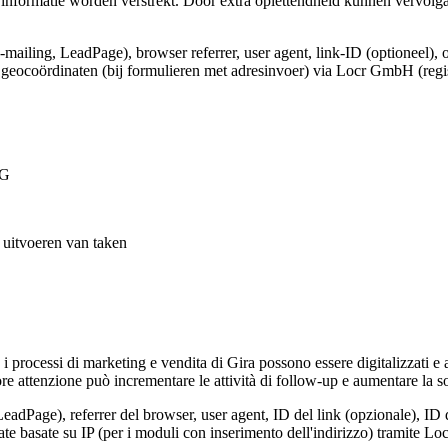
informatie worden verstrekt. Door extra oplettendheid kunnen vervolg
e-mailing, LeadPage), browser referrer, user agent, link-ID (optioneel), 
e geocoördinaten (bij formulieren met adresinvoer) via Locr GmbH (regi
VG
t uitvoeren van taken
, i processi di marketing e vendita di Gira possono essere digitalizzati e
e attenzione può incrementare le attività di follow-up e aumentare la so
LeadPage), referrer del browser, user agent, ID del link (opzionale), ID 
nate basate su IP (per i moduli con inserimento dell'indirizzo) tramite 