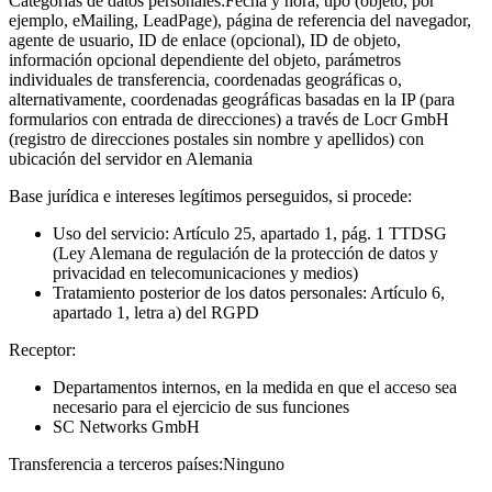
Categorías de datos personales:
Fecha y hora, tipo (objeto, por
ejemplo, eMailing, LeadPage), página de referencia del navegador,
agente de usuario, ID de enlace (opcional), ID de objeto,
información opcional dependiente del objeto, parámetros
individuales de transferencia, coordenadas geográficas o,
alternativamente, coordenadas geográficas basadas en la IP (para
formularios con entrada de direcciones) a través de Locr GmbH
(registro de direcciones postales sin nombre y apellidos) con
ubicación del servidor en Alemania
Base jurídica e intereses legítimos perseguidos, si procede:
Uso del servicio: Artículo 25, apartado 1, pág. 1 TTDSG
(Ley Alemana de regulación de la protección de datos y
privacidad en telecomunicaciones y medios)
Tratamiento posterior de los datos personales: Artículo 6,
apartado 1, letra a) del RGPD
Receptor:
Departamentos internos, en la medida en que el acceso sea
necesario para el ejercicio de sus funciones
SC Networks GmbH
Transferencia a terceros países:
Ninguno