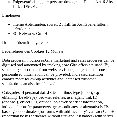
Folgeverarbeitung der personenbezogenen Daten: Art. 6 Abs.
1 lit. a DSGVO
Empfänger:
interne Abteilungen, soweit Zugriff für Aufgabenerfüllung
erforderlich
SC Networks GmbH
Drittlandübermittlung:
keine
Lebensdauer des Cookies:
12 Monate
Data processing purposes:
Gira marketing and sales processes can be
digitised and automated by tracking how Gira offers are used. By
separating subscribers from website visitors, targeted and more
personalised information can be provided. Increased attention
enables more follow-up activities and increased customer
satisfaction can also be achieved.
Categories of personal data:
Date and time, type (object, e.g.
eMailing, LeadPage), browser referrer, user agent, link ID
(optional), object IDs, optional object-dependent information,
individual transfer parameters, geocoordinates or alternatively IP-
based geocoordinates (for forms with address entry) via Locr GmbH
(recording postal addresses without first and last names) with server