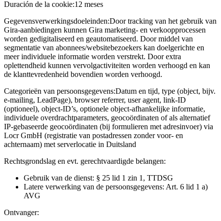
Duración de la cookie:
12 meses
Gegevensverwerkingsdoeleinden:
Door tracking van het gebruik van
Gira-aanbiedingen kunnen Gira marketing- en verkoopprocessen
worden gedigitaliseerd en geautomatiseerd. Door middel van
segmentatie van abonnees/websitebezoekers kan doelgerichte en
meer individuele informatie worden verstrekt. Door extra
oplettendheid kunnen vervolgactiviteiten worden verhoogd en kan
de klanttevredenheid bovendien worden verhoogd.
Categorieën van persoonsgegevens:
Datum en tijd, type (object, bijv.
e-mailing, LeadPage), browser referrer, user agent, link-ID
(optioneel), object-ID’s, optionele object-afhankelijke informatie,
individuele overdrachtparameters, geocoördinaten of als alternatief
IP-gebaseerde geocoördinaten (bij formulieren met adresinvoer) via
Locr GmbH (registratie van postadressen zonder voor- en
achternaam) met serverlocatie in Duitsland
Rechtsgrondslag en evt. gerechtvaardigde belangen:
Gebruik van de dienst: § 25 lid 1 zin 1, TTDSG
Latere verwerking van de persoonsgegevens: Art. 6 lid 1 a)
AVG
Ontvanger: