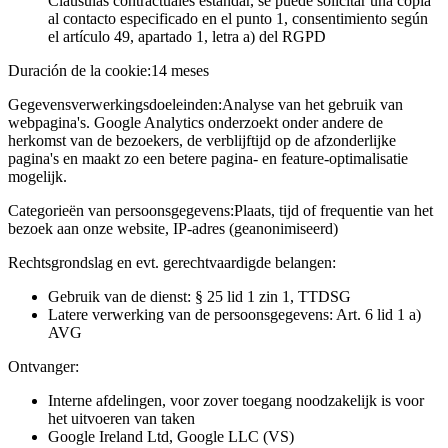
Cláusulas contractuales estándar, se puede solicitar una copia
al contacto especificado en el punto 1, consentimiento según
el artículo 49, apartado 1, letra a) del RGPD
Duración de la cookie:
14 meses
Gegevensverwerkingsdoeleinden:
Analyse van het gebruik van
webpagina's. Google Analytics onderzoekt onder andere de
herkomst van de bezoekers, de verblijftijd op de afzonderlijke
pagina's en maakt zo een betere pagina- en feature-optimalisatie
mogelijk.
Categorieën van persoonsgegevens:
Plaats, tijd of frequentie van het
bezoek aan onze website, IP-adres (geanonimiseerd)
Rechtsgrondslag en evt. gerechtvaardigde belangen:
Gebruik van de dienst: § 25 lid 1 zin 1, TTDSG
Latere verwerking van de persoonsgegevens: Art. 6 lid 1 a)
AVG
Ontvanger:
Interne afdelingen, voor zover toegang noodzakelijk is voor
het uitvoeren van taken
Google Ireland Ltd, Google LLC (VS)