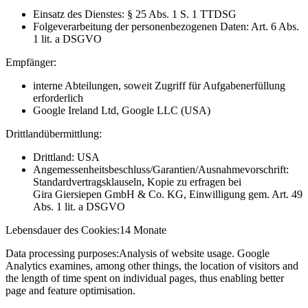
Einsatz des Dienstes: § 25 Abs. 1 S. 1 TTDSG
Folgeverarbeitung der personenbezogenen Daten: Art. 6 Abs.
1 lit. a DSGVO
Empfänger:
interne Abteilungen, soweit Zugriff für Aufgabenerfüllung
erforderlich
Google Ireland Ltd, Google LLC (USA)
Drittlandübermittlung:
Drittland: USA
Angemessenheitsbeschluss/Garantien/Ausnahmevorschrift:
Standardvertragsklauseln, Kopie zu erfragen bei
Gira Giersiepen GmbH & Co. KG
, Einwilligung gem. Art. 49
Abs. 1 lit. a DSGVO
Lebensdauer des Cookies:
14 Monate
Data processing purposes:
Analysis of website usage. Google
Analytics examines, among other things, the location of visitors and
the length of time spent on individual pages, thus enabling better
page and feature optimisation.