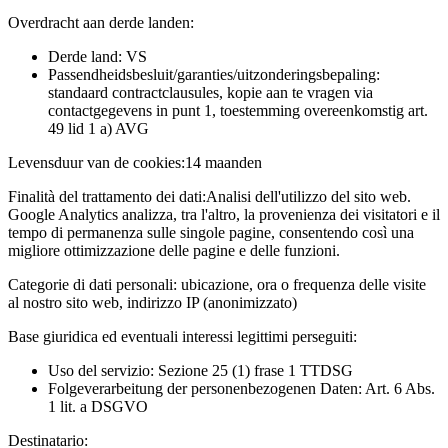
Overdracht aan derde landen:
Derde land: VS
Passendheidsbesluit/garanties/uitzonderingsbepaling:
standaard contractclausules, kopie aan te vragen via
contactgegevens in punt 1, toestemming overeenkomstig art.
49 lid 1 a) AVG
Levensduur van de cookies:
14 maanden
Finalità del trattamento dei dati:
Analisi dell'utilizzo del sito web.
Google Analytics analizza, tra l'altro, la provenienza dei visitatori e il
tempo di permanenza sulle singole pagine, consentendo così una
migliore ottimizzazione delle pagine e delle funzioni.
Categorie di dati personali:
ubicazione, ora o frequenza delle visite
al nostro sito web, indirizzo IP (anonimizzato)
Base giuridica ed eventuali interessi legittimi perseguiti:
Uso del servizio: Sezione 25 (1) frase 1 TTDSG
Folgeverarbeitung der personenbezogenen Daten: Art. 6 Abs.
1 lit. a DSGVO
Destinatario: