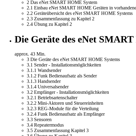
2
Das eNet SMART HOME System
2.1
Einbau eNet SMART HOME Geräten in vorhandene 
2.2
Geräteübersicht des eNet SMART HOME Systems
2.3
Zusammenfassung zu Kapitel 2
2.4
Übung zu Kapitel 2
Die Geräte des eNet SMAR
approx. 43 Min.
3
Die Geräte des eNet SMART HOME Systems
3.1
Sender - Installationsmöglichkeiten
3.1.1
Wandsender
3.1.2
Funk Bedienaufsatz als Sender
3.1.3
Handsender
3.1.4
Universalsender
3.2
Empfänger - Installationsmöglichkeiten
3.2.1
Betriebsartenschalter
3.2.2
Mini-Aktoren und Steuereinheiten
3.2.3
REG-Module für die Verteilung
3.2.4
Funk Bedienaufsatz als Empfänger
3.3
Sensoren
3.4
Repeatermodus
3.5
Zusammenfassung Kapitel 3
3.6
Übung zu Kapitel 3