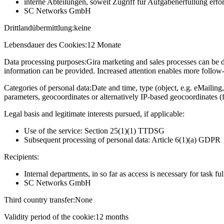
interne Abteilungen, soweit Zugriff für Aufgabenerfüllung erfor
SC Networks GmbH
Drittlandübermittlung:
keine
Lebensdauer des Cookies:
12 Monate
Data processing purposes:
Gira marketing and sales processes can be d
information can be provided. Increased attention enables more follow-u
Categories of personal data:
Date and time, type (object, e.g. eMailing,
parameters, geocoordinates or alternatively IP-based geocoordinates (
Legal basis and legitimate interests pursued, if applicable:
Use of the service: Section 25(1)(1) TTDSG
Subsequent processing of personal data: Article 6(1)(a) GDPR
Recipients:
Internal departments, in so far as access is necessary for task fu
SC Networks GmbH
Third country transfer:
None
Validity period of the cookie:
12 months