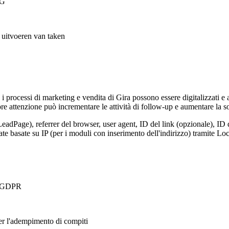
VG
t uitvoeren van taken
, i processi di marketing e vendita di Gira possono essere digitalizzati e
e attenzione può incrementare le attività di follow-up e aumentare la so
LeadPage), referrer del browser, user agent, ID del link (opzionale), ID 
nate basate su IP (per i moduli con inserimento dell'indirizzo) tramite 
 a GDPR
per l'adempimento di compiti