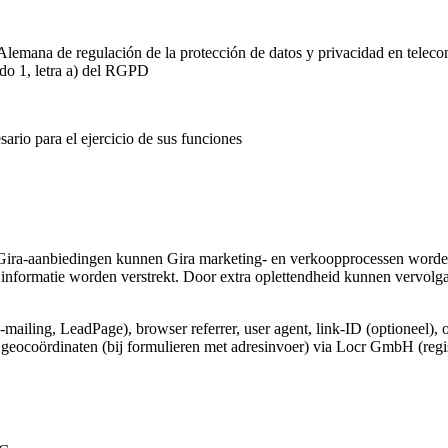
Alemana de regulación de la protección de datos y privacidad en telec
ado 1, letra a) del RGPD
ario para el ejercicio de sus funciones
Gira-aanbiedingen kunnen Gira marketing- en verkoopprocessen worden
informatie worden verstrekt. Door extra oplettendheid kunnen vervolg
e-mailing, LeadPage), browser referrer, user agent, link-ID (optioneel), 
e geocoördinaten (bij formulieren met adresinvoer) via Locr GmbH (regi