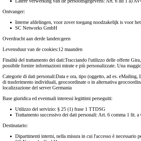
Latere verwerking van de persoonsgegevens: Art. 6 lid 1 a) A
Ontvanger:
Interne afdelingen, voor zover toegang noodzakelijk is voor he
SC Networks GmbH
Overdracht aan derde landen:
geen
Levensduur van de cookies:
12 maanden
Finalità del trattamento dei dati:
Tracciando l'utilizzo delle offerte Gira
possibile fornire informazioni mirate e più personalizzate. Una maggior
Categorie di dati personali:
Data e ora, tipo (oggetto, ad es. eMailing, 
di trasferimento individuali, geocoordinate o in alternativa geocoordi
localizzazione del server Germania
Base giuridica ed eventuali interessi legittimi perseguiti:
Utilizzo del servizio: § 25 (1) frase 1 TTDSG
Trattamento successivo dei dati personali: Art. 6 comma 1 lit.
Destinatario:
Dipartimenti interni, nella misura in cui l'accesso è necessario 