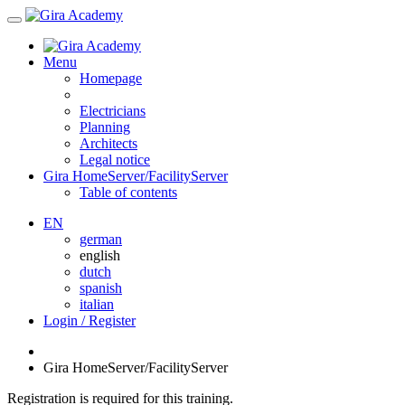
Menu
Homepage
Electricians
Planning
Architects
Legal notice
Gira HomeServer/FacilityServer
Table of contents
EN
german
english
dutch
spanish
italian
Login / Register
Gira HomeServer/FacilityServer
Registration is required for this training.