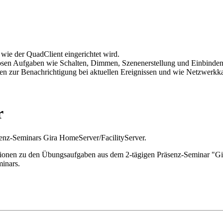
 wie der QuadClient eingerichtet wird.
lösen Aufgaben wie Schalten, Dimmen, Szenenerstellung und Einbinden
iten zur Benachrichtigung bei aktuellen Ereignissen und wie Netzwer
r
senz-Seminars Gira HomeServer/FacilityServer.
ionen zu den Übungsaufgaben aus dem 2-tägigen Präsenz-Seminar "Gira 
inars.