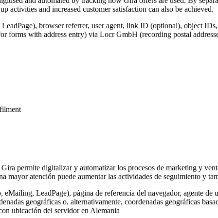
igitised and automated by tracking how Gira offers are used. By separat
p activities and increased customer satisfaction can also be achieved.
 LeadPage), browser referrer, user agent, link ID (optional), object IDs
for forms with address entry) via Locr GmbH (recording postal addresse
lfilment
 Gira permite digitalizar y automatizar los procesos de marketing y vent
na mayor atención puede aumentar las actividades de seguimiento y tamb
o, eMailing, LeadPage), página de referencia del navegador, agente de u
rdenadas geográficas o, alternativamente, coordenadas geográficas basada
 con ubicación del servidor en Alemania