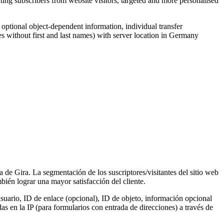
ing subscribers from website visitors, targeted and more personalised
, optional object-dependent information, individual transfer
s without first and last names) with server location in Germany
a de Gira. La segmentación de los suscriptores/visitantes del sitio web
ién lograr una mayor satisfacción del cliente.
suario, ID de enlace (opcional), ID de objeto, información opcional
s en la IP (para formularios con entrada de direcciones) a través de