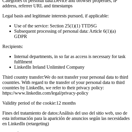
Categories of personal data:
Device and browser properties, IP
address, referrer URL and timestamps
Legal basis and legitimate interests pursued, if applicable:
Use of the service: Section 25(1)(1) TTDSG
Subsequent processing of personal data: Article 6(1)(a)
GDPR
Recipients:
Internal departments, in so far as access is necessary for task
fulfilment
LinkedIn Ireland Unlimited Company
Third country transfer:
We do not transfer your personal data to third
countries. With regard to the transfer of your personal data to third
countries by LinkedIn, we refer to their privacy policy:
https://www.linkedin.com/legal/privacy-policy
Validity period of the cookie:
12 months
Fines del tratamiento de datos:
Análisis del uso del sitio web, uso de
esta información para la aparición de anuncios según las necesidades
en LinkedIn (retargeting)