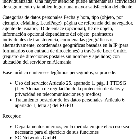
individualizada. Una mayor atención puede aumentar las actividades
de seguimiento y también lograr una mayor satisfacción del cliente.
Categorías de datos personales:
Fecha y hora, tipo (objeto, por
ejemplo, eMailing, LeadPage), página de referencia del navegador,
agente de usuario, ID de enlace (opcional), ID de objeto,
información opcional dependiente del objeto, parámetros
individuales de transferencia, coordenadas geográficas o,
alternativamente, coordenadas geográficas basadas en la IP (para
formularios con entrada de direcciones) a través de Locr GmbH
(registro de direcciones postales sin nombre y apellidos) con
ubicación del servidor en Alemania
Base jurídica e intereses legítimos perseguidos, si procede:
Uso del servicio: Artículo 25, apartado 1, pág. 1 TTDSG
(Ley Alemana de regulación de la protección de datos y
privacidad en telecomunicaciones y medios)
Tratamiento posterior de los datos personales: Artículo 6,
apartado 1, letra a) del RGPD
Receptor:
Departamentos internos, en la medida en que el acceso sea
necesario para el ejercicio de sus funciones
SC Networks GmbH