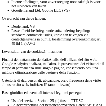
Interne afdelingen, voor zover toegang noodzakelijk is voor
het uitvoeren van taken
Google Ireland Ltd, Google LLC (VS)
Overdracht aan derde landen:
Derde land: VS
Passendheidsbesluit/garanties/uitzonderingsbepaling:
standaard contractclausules, kopie aan te vragen via
contactgegevens in punt 1, toestemming overeenkomstig art.
49 lid 1 a) AVG
Levensduur van de cookies:
14 maanden
Finalità del trattamento dei dati:
Analisi dell'utilizzo del sito web.
Google Analytics analizza, tra l'altro, la provenienza dei visitatori e il
tempo di permanenza sulle singole pagine, consentendo così una
migliore ottimizzazione delle pagine e delle funzioni.
Categorie di dati personali:
ubicazione, ora o frequenza delle visite
al nostro sito web, indirizzo IP (anonimizzato)
Base giuridica ed eventuali interessi legittimi perseguiti:
Uso del servizio: Sezione 25 (1) frase 1 TTDSG
Folgeverarbeitung der personenbezogenen Daten: Art. 6 Abs.