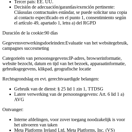
Tercer país: EE. UU.
Decisión de adecuación/garantías/exención pertinente:
Cláusulas contractuales estándar, se puede solicitar una copia
al contacto especificado en el punto 1, consentimiento según
el artículo 49, apartado 1, letra a) del RGPD
Duración de la cookie:
90 días
Gegevensverwerkingsdoeleinden:
Evaluatie van het websitegebruik,
campagnes succesmeting
Categorieën van persoonsgegevens:
IP-adres, browserinformatie,
website bezocht, datum en tijd van het bezoek, apparaatinformatie,
gebruiksgegevens, klikpad, geografische locatie
Rechtsgrondslag en evt. gerechtvaardigde belangen:
Gebruik van de dienst: § 25 lid 1 zin 1, TTDSG
Latere verwerking van de persoonsgegevens: Art. 6 lid 1 a)
AVG
Ontvanger:
Interne afdelingen, voor zover toegang noodzakelijk is voor
het uitvoeren van taken
Meta Platforms Ireland Ltd, Meta Platforms, Inc. (VS)