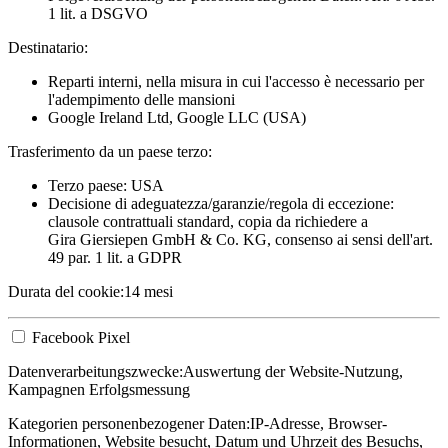
1 lit. a DSGVO
Destinatario:
Reparti interni, nella misura in cui l'accesso è necessario per
l'adempimento delle mansioni
Google Ireland Ltd, Google LLC (USA)
Trasferimento da un paese terzo:
Terzo paese: USA
Decisione di adeguatezza/garanzie/regola di eccezione:
clausole contrattuali standard, copia da richiedere a
Gira Giersiepen GmbH & Co. KG
, consenso ai sensi dell'art.
49 par. 1 lit. a GDPR
Durata del cookie:
14 mesi
Facebook Pixel
Datenverarbeitungszwecke:
Auswertung der Website-Nutzung,
Kampagnen Erfolgsmessung
Kategorien personenbezogener Daten:
IP-Adresse, Browser-
Informationen, Website besucht, Datum und Uhrzeit des Besuchs,