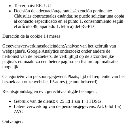
Tercer país: EE. UU.
Decisión de adecuación/garantías/exención pertinente:
Cláusulas contractuales estándar, se puede solicitar una copia
al contacto especificado en el punto 1, consentimiento según
el artículo 49, apartado 1, letra a) del RGPD
Duración de la cookie:
14 meses
Gegevensverwerkingsdoeleinden:
Analyse van het gebruik van
webpagina's. Google Analytics onderzoekt onder andere de
herkomst van de bezoekers, de verblijftijd op de afzonderlijke
pagina's en maakt zo een betere pagina- en feature-optimalisatie
mogelijk.
Categorieën van persoonsgegevens:
Plaats, tijd of frequentie van het
bezoek aan onze website, IP-adres (geanonimiseerd)
Rechtsgrondslag en evt. gerechtvaardigde belangen:
Gebruik van de dienst: § 25 lid 1 zin 1, TTDSG
Latere verwerking van de persoonsgegevens: Art. 6 lid 1 a)
AVG
Ontvanger: