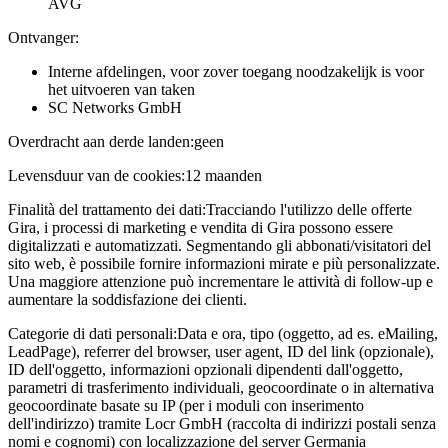
AVG
Ontvanger:
Interne afdelingen, voor zover toegang noodzakelijk is voor
het uitvoeren van taken
SC Networks GmbH
Overdracht aan derde landen:
geen
Levensduur van de cookies:
12 maanden
Finalità del trattamento dei dati:
Tracciando l'utilizzo delle offerte
Gira, i processi di marketing e vendita di Gira possono essere
digitalizzati e automatizzati. Segmentando gli abbonati/visitatori del
sito web, è possibile fornire informazioni mirate e più personalizzate.
Una maggiore attenzione può incrementare le attività di follow-up e
aumentare la soddisfazione dei clienti.
Categorie di dati personali:
Data e ora, tipo (oggetto, ad es. eMailing,
LeadPage), referrer del browser, user agent, ID del link (opzionale),
ID dell'oggetto, informazioni opzionali dipendenti dall'oggetto,
parametri di trasferimento individuali, geocoordinate o in alternativa
geocoordinate basate su IP (per i moduli con inserimento
dell'indirizzo) tramite Locr GmbH (raccolta di indirizzi postali senza
nomi e cognomi) con localizzazione del server Germania