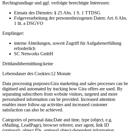
Rechtsgrundlage und ggf. verfolgte berechtigte Interessen:
Einsatz des Dienstes: § 25 Abs. 1 S. 1 TTDSG
Folgeverarbeitung der personenbezogenen Daten: Art. 6 Abs.
1 lit. a DSGVO
Empfänger:
interne Abteilungen, soweit Zugriff für Aufgabenerfüllung
erforderlich
SC Networks GmbH
Drittlandübermittlung:
keine
Lebensdauer des Cookies:
12 Monate
Data processing purposes:
Gira marketing and sales processes can be
digitised and automated by tracking how Gira offers are used. By
separating subscribers from website visitors, targeted and more
personalised information can be provided. Increased attention
enables more follow-up activities and increased customer
satisfaction can also be achieved.
Categories of personal data:
Date and time, type (object, e.g.
eMailing, LeadPage), browser referrer, user agent, link ID
(optional), object IDs, optional object-dependent information,