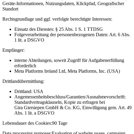
Geräte-Informationen, Nutzungsdaten, Klickpfad, Geografischer
Standort
Rechtsgrundlage und ggf. verfolgte berechtigte Interessen:
Einsatz des Dienstes: § 25 Abs. 1 S. 1 TTDSG
Folgeverarbeitung der personenbezogenen Daten: Art. 6 Abs.
1 lit. a DSGVO
Empfänger:
interne Abteilungen, soweit Zugriff für Aufgabenerfüllung
erforderlich
Meta Platforms Ireland Ltd, Meta Platforms, Inc. (USA)
Drittlandübermittlung:
Drittland: USA
Angemessenheitsbeschluss/Garantien/Ausnahmevorschrift:
Standardvertragsklauseln, Kopie zu erfragen bei
Gira Giersiepen GmbH & Co. KG
, Einwilligung gem. Art. 49
Abs. 1 lit. a DSGVO
Lebensdauer des Cookies:
90 Tage
Data processing purposes:
Evaluation of website usage, campaign