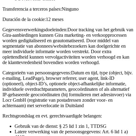
Transferencia a terceros países:
Ninguno
Duración de la cookie:
12 meses
Gegevensverwerkingsdoeleinden:
Door tracking van het gebruik van
Gira-aanbiedingen kunnen Gira marketing- en verkoopprocessen
worden gedigitaliseerd en geautomatiseerd. Door middel van
segmentatie van abonnees/websitebezoekers kan doelgerichte en
meer individuele informatie worden verstrekt. Door extra
oplettendheid kunnen vervolgactiviteiten worden verhoogd en kan
de klanttevredenheid bovendien worden verhoogd.
Categorieën van persoonsgegevens:
Datum en tijd, type (object, bijv.
e-mailing, LeadPage), browser referrer, user agent, link-ID
(optioneel), object-ID’s, optionele object-afhankelijke informatie,
individuele overdrachtparameters, geocoördinaten of als alternatief
IP-gebaseerde geocoördinaten (bij formulieren met adresinvoer) via
Locr GmbH (registratie van postadressen zonder voor- en
achternaam) met serverlocatie in Duitsland
Rechtsgrondslag en evt. gerechtvaardigde belangen:
Gebruik van de dienst: § 25 lid 1 zin 1, TTDSG
Latere verwerking van de persoonsgegevens: Art. 6 lid 1 a)