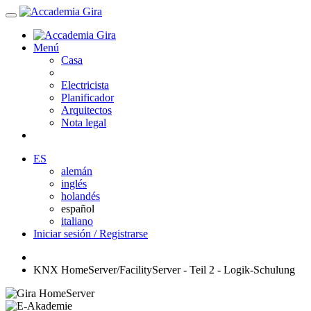
Menú
Casa
Electricista
Planificador
Arquitectos
Nota legal
ES
alemán
inglés
holandés
español
italiano
Iniciar sesión / Registrarse
KNX HomeServer/FacilityServer - Teil 2 - Logik-Schulung