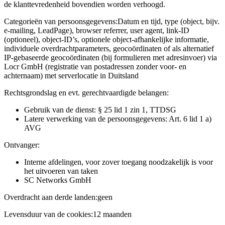
de klanttevredenheid bovendien worden verhoogd.
Categorieën van persoonsgegevens:
Datum en tijd, type (object, bijv.
e-mailing, LeadPage), browser referrer, user agent, link-ID
(optioneel), object-ID’s, optionele object-afhankelijke informatie,
individuele overdrachtparameters, geocoördinaten of als alternatief
IP-gebaseerde geocoördinaten (bij formulieren met adresinvoer) via
Locr GmbH (registratie van postadressen zonder voor- en
achternaam) met serverlocatie in Duitsland
Rechtsgrondslag en evt. gerechtvaardigde belangen:
Gebruik van de dienst: § 25 lid 1 zin 1, TTDSG
Latere verwerking van de persoonsgegevens: Art. 6 lid 1 a)
AVG
Ontvanger:
Interne afdelingen, voor zover toegang noodzakelijk is voor
het uitvoeren van taken
SC Networks GmbH
Overdracht aan derde landen:
geen
Levensduur van de cookies:
12 maanden