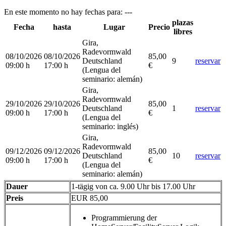
En este momento no hay fechas para: ---
plazas
Fecha
hasta
Lugar
Precio
libres
Gira,
Radevormwald
08/10/2026
08/10/2026
85,00
Deutschland
9
reservar
09:00 h
17:00 h
€
(Lengua del
seminario
:
alemán)
Gira,
Radevormwald
29/10/2026
29/10/2026
85,00
Deutschland
1
reservar
09:00 h
17:00 h
€
(Lengua del
seminario
:
inglés)
Gira,
Radevormwald
09/12/2026
09/12/2026
85,00
Deutschland
10
reservar
09:00 h
17:00 h
€
(Lengua del
seminario
:
alemán)
Dauer
1-tägig von ca. 9.00 Uhr bis 17.00 Uhr
Preis
EUR 85,00
Programmierung der