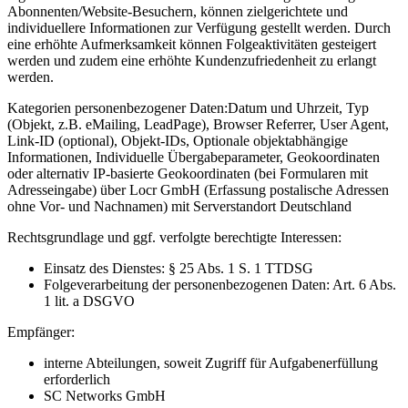
Abonnenten/Website-Besuchern, können zielgerichtete und
individuellere Informationen zur Verfügung gestellt werden. Durch
eine erhöhte Aufmerksamkeit können Folgeaktivitäten gesteigert
werden und zudem eine erhöhte Kundenzufriedenheit zu erlangt
werden.
Kategorien personenbezogener Daten:
Datum und Uhrzeit, Typ
(Objekt, z.B. eMailing, LeadPage), Browser Referrer, User Agent,
Link-ID (optional), Objekt-IDs, Optionale objektabhängige
Informationen, Individuelle Übergabeparameter, Geokoordinaten
oder alternativ IP-basierte Geokoordinaten (bei Formularen mit
Adresseingabe) über Locr GmbH (Erfassung postalische Adressen
ohne Vor- und Nachnamen) mit Serverstandort Deutschland
Rechtsgrundlage und ggf. verfolgte berechtigte Interessen:
Einsatz des Dienstes: § 25 Abs. 1 S. 1 TTDSG
Folgeverarbeitung der personenbezogenen Daten: Art. 6 Abs.
1 lit. a DSGVO
Empfänger:
interne Abteilungen, soweit Zugriff für Aufgabenerfüllung
erforderlich
SC Networks GmbH