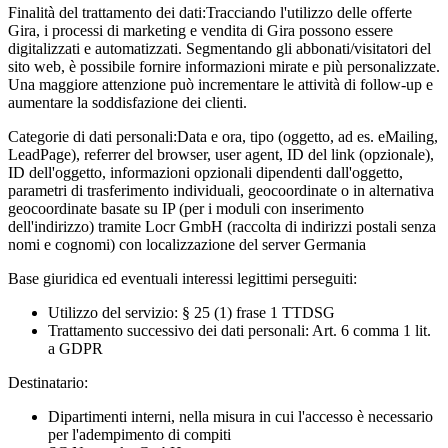
Finalità del trattamento dei dati:
Tracciando l'utilizzo delle offerte
Gira, i processi di marketing e vendita di Gira possono essere
digitalizzati e automatizzati. Segmentando gli abbonati/visitatori del
sito web, è possibile fornire informazioni mirate e più personalizzate.
Una maggiore attenzione può incrementare le attività di follow-up e
aumentare la soddisfazione dei clienti.
Categorie di dati personali:
Data e ora, tipo (oggetto, ad es. eMailing,
LeadPage), referrer del browser, user agent, ID del link (opzionale),
ID dell'oggetto, informazioni opzionali dipendenti dall'oggetto,
parametri di trasferimento individuali, geocoordinate o in alternativa
geocoordinate basate su IP (per i moduli con inserimento
dell'indirizzo) tramite Locr GmbH (raccolta di indirizzi postali senza
nomi e cognomi) con localizzazione del server Germania
Base giuridica ed eventuali interessi legittimi perseguiti:
Utilizzo del servizio: § 25 (1) frase 1 TTDSG
Trattamento successivo dei dati personali: Art. 6 comma 1 lit.
a GDPR
Destinatario:
Dipartimenti interni, nella misura in cui l'accesso è necessario
per l'adempimento di compiti