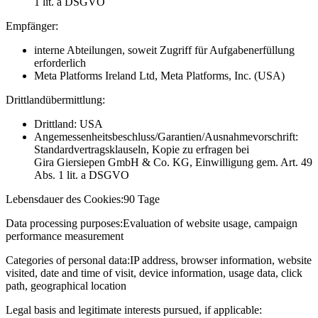
1 lit. a DSGVO
Empfänger:
interne Abteilungen, soweit Zugriff für Aufgabenerfüllung
erforderlich
Meta Platforms Ireland Ltd, Meta Platforms, Inc. (USA)
Drittlandübermittlung:
Drittland: USA
Angemessenheitsbeschluss/Garantien/Ausnahmevorschrift:
Standardvertragsklauseln, Kopie zu erfragen bei
Gira Giersiepen GmbH & Co. KG
, Einwilligung gem. Art. 49
Abs. 1 lit. a DSGVO
Lebensdauer des Cookies:
90 Tage
Data processing purposes:
Evaluation of website usage, campaign
performance measurement
Categories of personal data:
IP address, browser information, website
visited, date and time of visit, device information, usage data, click
path, geographical location
Legal basis and legitimate interests pursued, if applicable: