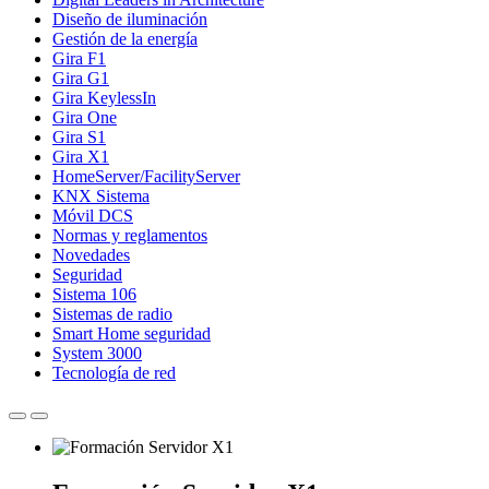
Diseño de iluminación
Gestión de la energía
Gira F1
Gira G1
Gira KeylessIn
Gira One
Gira S1
Gira X1
HomeServer/FacilityServer
KNX Sistema
Móvil DCS
Normas y reglamentos
Novedades
Seguridad
Sistema 106
Sistemas de radio
Smart Home seguridad
System 3000
Tecnología de red