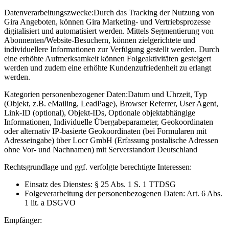
Datenverarbeitungszwecke:
Durch das Tracking der Nutzung von
Gira Angeboten, können Gira Marketing- und Vertriebsprozesse
digitalisiert und automatisiert werden. Mittels Segmentierung von
Abonnenten/Website-Besuchern, können zielgerichtete und
individuellere Informationen zur Verfügung gestellt werden. Durch
eine erhöhte Aufmerksamkeit können Folgeaktivitäten gesteigert
werden und zudem eine erhöhte Kundenzufriedenheit zu erlangt
werden.
Kategorien personenbezogener Daten:
Datum und Uhrzeit, Typ
(Objekt, z.B. eMailing, LeadPage), Browser Referrer, User Agent,
Link-ID (optional), Objekt-IDs, Optionale objektabhängige
Informationen, Individuelle Übergabeparameter, Geokoordinaten
oder alternativ IP-basierte Geokoordinaten (bei Formularen mit
Adresseingabe) über Locr GmbH (Erfassung postalische Adressen
ohne Vor- und Nachnamen) mit Serverstandort Deutschland
Rechtsgrundlage und ggf. verfolgte berechtigte Interessen:
Einsatz des Dienstes: § 25 Abs. 1 S. 1 TTDSG
Folgeverarbeitung der personenbezogenen Daten: Art. 6 Abs.
1 lit. a DSGVO
Empfänger: