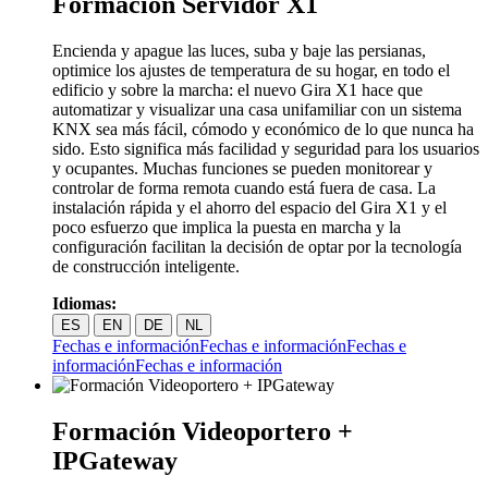
Formación Servidor X1
Encienda y apague las luces, suba y baje las persianas,
optimice los ajustes de temperatura de su hogar, en todo el
edificio y sobre la marcha: el nuevo Gira X1 hace que
automatizar y visualizar una casa unifamiliar con un sistema
KNX sea más fácil, cómodo y económico de lo que nunca ha
sido. Esto significa más facilidad y seguridad para los usuarios
y ocupantes. Muchas funciones se pueden monitorear y
controlar de forma remota cuando está fuera de casa. La
instalación rápida y el ahorro del espacio del Gira X1 y el
poco esfuerzo que implica la puesta en marcha y la
configuración facilitan la decisión de optar por la tecnología
de construcción inteligente.
Idiomas:
ES
EN
DE
NL
Fechas e información
Fechas e información
Fechas e
información
Fechas e información
Formación Videoportero +
IPGateway