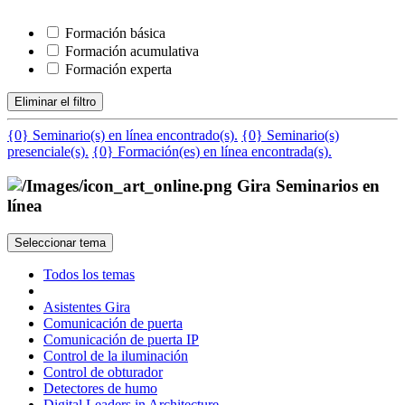
Formación básica
Formación acumulativa
Formación experta
Eliminar el filtro
{0} Seminario(s) en línea encontrado(s).
{0} Seminario(s)
presenciale(s).
{0} Formación(es) en línea encontrada(s).
Gira Seminarios en
línea
Seleccionar tema
Todos los temas
Asistentes Gira
Comunicación de puerta
Comunicación de puerta IP
Control de la iluminación
Control de obturador
Detectores de humo
Digital Leaders in Architecture