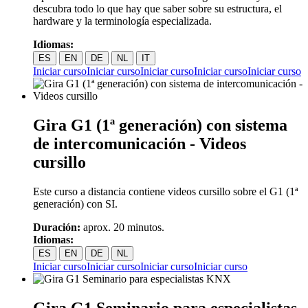
descubra todo lo que hay que saber sobre su estructura, el
hardware y la terminología especializada.
Idiomas:
ES
EN
DE
NL
IT
Iniciar curso
Iniciar curso
Iniciar curso
Iniciar curso
Iniciar curso
Gira G1 (1ª generación) con sistema
de intercomunicación - Videos
cursillo
Este curso a distancia contiene videos cursillo sobre el G1 (1ª
generación) con SI.
Duración:
aprox. 20 minutos.
Idiomas:
ES
EN
DE
NL
Iniciar curso
Iniciar curso
Iniciar curso
Iniciar curso