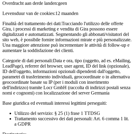
Overdracht aan derde landen:
geen
Levensduur van de cookies:
12 maanden
Finalità del trattamento dei dati:
Tracciando l'utilizzo delle offerte
Gira, i processi di marketing e vendita di Gira possono essere
digitalizzati e automatizzati. Segmentando gli abbonati/visitatori del
sito web, è possibile fornire informazioni mirate e più personalizzate.
Una maggiore attenzione può incrementare le attività di follow-up e
aumentare la soddisfazione dei clienti.
Categorie di dati personali:
Data e ora, tipo (oggetto, ad es. eMailing,
LeadPage), referrer del browser, user agent, ID del link (opzionale),
ID dell'oggetto, informazioni opzionali dipendenti dall'oggetto,
parametri di trasferimento individuali, geocoordinate o in alternativa
geocoordinate basate su IP (per i moduli con inserimento
dell'indirizzo) tramite Locr GmbH (raccolta di indirizzi postali senza
nomi e cognomi) con localizzazione del server Germania
Base giuridica ed eventuali interessi legittimi perseguiti:
Utilizzo del servizio: § 25 (1) frase 1 TTDSG
Trattamento successivo dei dati personali: Art. 6 comma 1 lit.
a GDPR