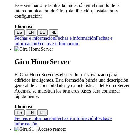
Este seminario le facilita la iniciación en el mundo de la
intercomunicación de Gira (planificación, instalación y
configuración)
Idiomas:
ES
EN
DE
NL
Fechas e información
Fechas e información
Fechas e
información
Fechas e información
Gira HomeServer
El Gira HomeServer es el servidor más avanzado para
edificios inteligentes. Esta formación brinda una descripción
general de las posibilidades y características del HomeServer.
Además, se muestran los primeros pasos para comenzar
rápidamente.
Idiomas:
ES
EN
DE
Fechas e información
Fechas e información
Fechas e
información