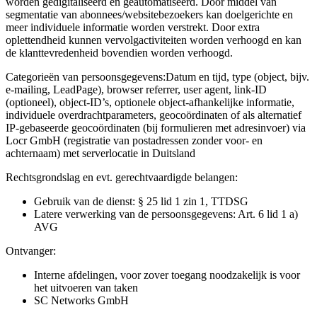
worden gedigitaliseerd en geautomatiseerd. Door middel van
segmentatie van abonnees/websitebezoekers kan doelgerichte en
meer individuele informatie worden verstrekt. Door extra
oplettendheid kunnen vervolgactiviteiten worden verhoogd en kan
de klanttevredenheid bovendien worden verhoogd.
Categorieën van persoonsgegevens:
Datum en tijd, type (object, bijv.
e-mailing, LeadPage), browser referrer, user agent, link-ID
(optioneel), object-ID’s, optionele object-afhankelijke informatie,
individuele overdrachtparameters, geocoördinaten of als alternatief
IP-gebaseerde geocoördinaten (bij formulieren met adresinvoer) via
Locr GmbH (registratie van postadressen zonder voor- en
achternaam) met serverlocatie in Duitsland
Rechtsgrondslag en evt. gerechtvaardigde belangen:
Gebruik van de dienst: § 25 lid 1 zin 1, TTDSG
Latere verwerking van de persoonsgegevens: Art. 6 lid 1 a)
AVG
Ontvanger:
Interne afdelingen, voor zover toegang noodzakelijk is voor
het uitvoeren van taken
SC Networks GmbH