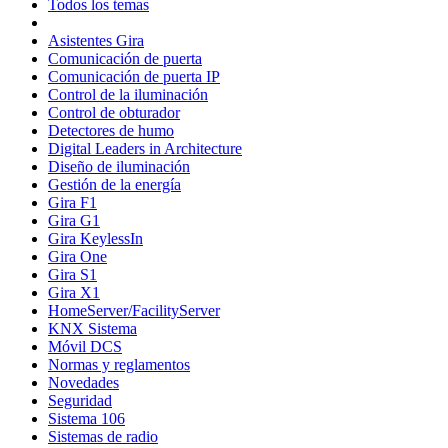
Todos los temas
Asistentes Gira
Comunicación de puerta
Comunicación de puerta IP
Control de la iluminación
Control de obturador
Detectores de humo
Digital Leaders in Architecture
Diseño de iluminación
Gestión de la energía
Gira F1
Gira G1
Gira KeylessIn
Gira One
Gira S1
Gira X1
HomeServer/FacilityServer
KNX Sistema
Móvil DCS
Normas y reglamentos
Novedades
Seguridad
Sistema 106
Sistemas de radio