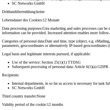
SC Networks GmbH
Drittlandübermittlung:
keine
Lebensdauer des Cookies:
12 Monate
Data processing purposes:
Gira marketing and sales processes can be d
information can be provided. Increased attention enables more follow-u
Categories of personal data:
Date and time, type (object, e.g. eMailing,
parameters, geocoordinates or alternatively IP-based geocoordinates (
Legal basis and legitimate interests pursued, if applicable:
Use of the service: Section 25(1)(1) TTDSG
Subsequent processing of personal data: Article 6(1)(a) GDPR
Recipients:
Internal departments, in so far as access is necessary for task fu
SC Networks GmbH
Third country transfer:
None
Validity period of the cookie:
12 months