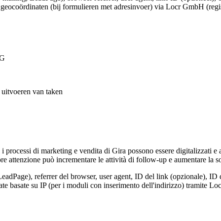
e geocoördinaten (bij formulieren met adresinvoer) via Locr GmbH (regi
VG
t uitvoeren van taken
, i processi di marketing e vendita di Gira possono essere digitalizzati e
e attenzione può incrementare le attività di follow-up e aumentare la so
LeadPage), referrer del browser, user agent, ID del link (opzionale), ID 
nate basate su IP (per i moduli con inserimento dell'indirizzo) tramite 