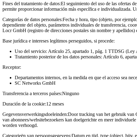
Fines del tratamiento de datos:
El seguimiento del uso de las ofertas de
permite proporcionar información más específica e individualizada. U
Categorías de datos personales:
Fecha y hora, tipo (objeto, por ejempl
dependiente del objeto, parámetros individuales de transferencia, coo
Locr GmbH (registro de direcciones postales sin nombre y apellidos)
Base jurídica e intereses legítimos perseguidos, si procede:
Uso del servicio: Artículo 25, apartado 1, pág. 1 TTDSG (Ley 
Tratamiento posterior de los datos personales: Artículo 6, apart
Receptor:
Departamentos internos, en la medida en que el acceso sea neces
SC Networks GmbH
Transferencia a terceros países:
Ninguno
Duración de la cookie:
12 meses
Gegevensverwerkingsdoeleinden:
Door tracking van het gebruik van 
van abonnees/websitebezoekers kan doelgerichte en meer individuele 
worden verhoogd.
Categorieën van persoonsgegevens:
Datum en tijd, type (object, bijv. 