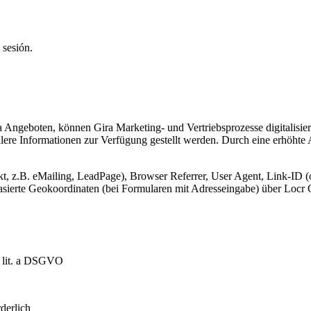
 sesión.
Angeboten, können Gira Marketing- und Vertriebsprozesse digitalisier
lere Informationen zur Verfügung gestellt werden. Durch eine erhöhte
, z.B. eMailing, LeadPage), Browser Referrer, User Agent, Link-ID (o
-basierte Geokoordinaten (bei Formularen mit Adresseingabe) über Lo
1 lit. a DSGVO
derlich