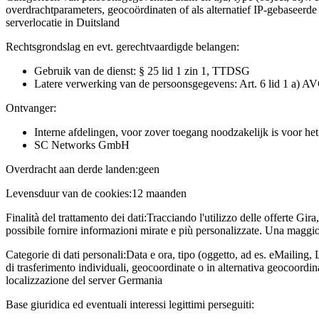
overdrachtparameters, geocoördinaten of als alternatief IP-gebaseerd
serverlocatie in Duitsland
Rechtsgrondslag en evt. gerechtvaardigde belangen:
Gebruik van de dienst: § 25 lid 1 zin 1, TTDSG
Latere verwerking van de persoonsgegevens: Art. 6 lid 1 a) A
Ontvanger:
Interne afdelingen, voor zover toegang noodzakelijk is voor he
SC Networks GmbH
Overdracht aan derde landen:
geen
Levensduur van de cookies:
12 maanden
Finalità del trattamento dei dati:
Tracciando l'utilizzo delle offerte Gira
possibile fornire informazioni mirate e più personalizzate. Una maggior
Categorie di dati personali:
Data e ora, tipo (oggetto, ad es. eMailing, 
di trasferimento individuali, geocoordinate o in alternativa geocoordi
localizzazione del server Germania
Base giuridica ed eventuali interessi legittimi perseguiti: