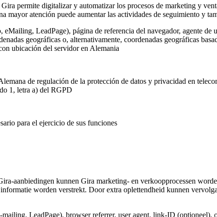
 Gira permite digitalizar y automatizar los procesos de marketing y vent
na mayor atención puede aumentar las actividades de seguimiento y tamb
o, eMailing, LeadPage), página de referencia del navegador, agente de u
rdenadas geográficas o, alternativamente, coordenadas geográficas basada
 con ubicación del servidor en Alemania
Alemana de regulación de la protección de datos y privacidad en telec
ado 1, letra a) del RGPD
ario para el ejercicio de sus funciones
Gira-aanbiedingen kunnen Gira marketing- en verkoopprocessen worden
informatie worden verstrekt. Door extra oplettendheid kunnen vervolg
e-mailing, LeadPage), browser referrer, user agent, link-ID (optioneel), 