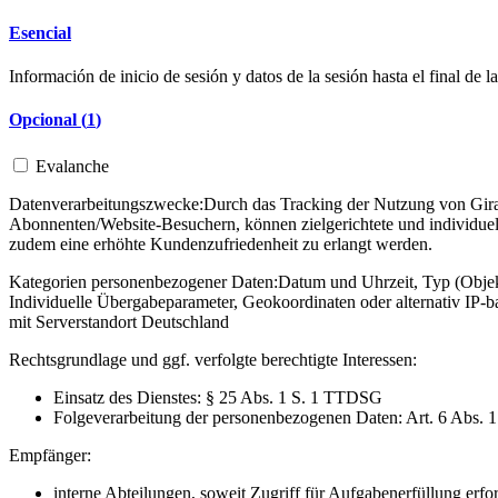
Esencial
Información de inicio de sesión y datos de la sesión hasta el final de la
Opcional (
1
)
Evalanche
Datenverarbeitungszwecke:
Durch das Tracking der Nutzung von Gira 
Abonnenten/Website-Besuchern, können zielgerichtete und individuel
zudem eine erhöhte Kundenzufriedenheit zu erlangt werden.
Kategorien personenbezogener Daten:
Datum und Uhrzeit, Typ (Objekt
Individuelle Übergabeparameter, Geokoordinaten oder alternativ IP
mit Serverstandort Deutschland
Rechtsgrundlage und ggf. verfolgte berechtigte Interessen:
Einsatz des Dienstes: § 25 Abs. 1 S. 1 TTDSG
Folgeverarbeitung der personenbezogenen Daten: Art. 6 Abs. 
Empfänger:
interne Abteilungen, soweit Zugriff für Aufgabenerfüllung erfor