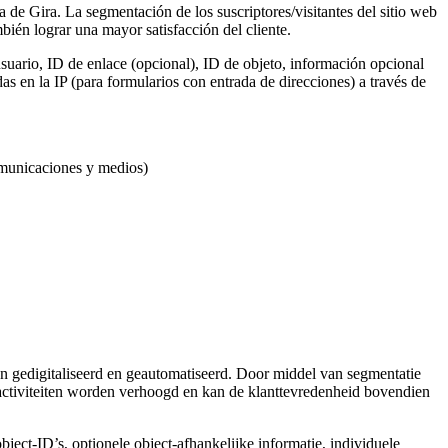
a de Gira. La segmentación de los suscriptores/visitantes del sitio web
ién lograr una mayor satisfacción del cliente.
suario, ID de enlace (opcional), ID de objeto, información opcional
s en la IP (para formularios con entrada de direcciones) a través de
omunicaciones y medios)
 gedigitaliseerd en geautomatiseerd. Door middel van segmentatie
activiteiten worden verhoogd en kan de klanttevredenheid bovendien
object-ID’s, optionele object-afhankelijke informatie, individuele