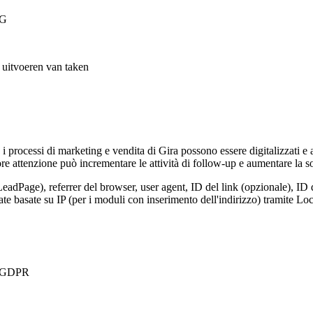
VG
t uitvoeren van taken
, i processi di marketing e vendita di Gira possono essere digitalizzati e
e attenzione può incrementare le attività di follow-up e aumentare la so
LeadPage), referrer del browser, user agent, ID del link (opzionale), ID 
nate basate su IP (per i moduli con inserimento dell'indirizzo) tramite 
 a GDPR