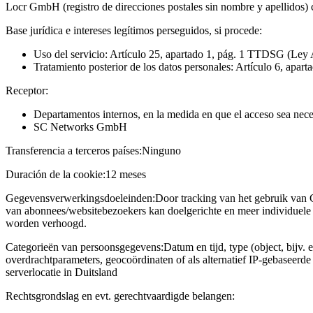
Locr GmbH (registro de direcciones postales sin nombre y apellidos)
Base jurídica e intereses legítimos perseguidos, si procede:
Uso del servicio: Artículo 25, apartado 1, pág. 1 TTDSG (Ley 
Tratamiento posterior de los datos personales: Artículo 6, apart
Receptor:
Departamentos internos, en la medida en que el acceso sea neces
SC Networks GmbH
Transferencia a terceros países:
Ninguno
Duración de la cookie:
12 meses
Gegevensverwerkingsdoeleinden:
Door tracking van het gebruik van 
van abonnees/websitebezoekers kan doelgerichte en meer individuele 
worden verhoogd.
Categorieën van persoonsgegevens:
Datum en tijd, type (object, bijv. 
overdrachtparameters, geocoördinaten of als alternatief IP-gebaseerd
serverlocatie in Duitsland
Rechtsgrondslag en evt. gerechtvaardigde belangen: