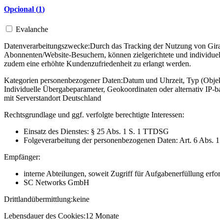
Opcional (
1
)
Evalanche
Datenverarbeitungszwecke:
Durch das Tracking der Nutzung von Gira 
Abonnenten/Website-Besuchern, können zielgerichtete und individuel
zudem eine erhöhte Kundenzufriedenheit zu erlangt werden.
Kategorien personenbezogener Daten:
Datum und Uhrzeit, Typ (Objekt
Individuelle Übergabeparameter, Geokoordinaten oder alternativ IP
mit Serverstandort Deutschland
Rechtsgrundlage und ggf. verfolgte berechtigte Interessen:
Einsatz des Dienstes: § 25 Abs. 1 S. 1 TTDSG
Folgeverarbeitung der personenbezogenen Daten: Art. 6 Abs. 
Empfänger:
interne Abteilungen, soweit Zugriff für Aufgabenerfüllung erfor
SC Networks GmbH
Drittlandübermittlung:
keine
Lebensdauer des Cookies:
12 Monate