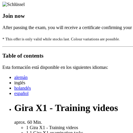
Join now
After passing the exam, you will receive a certificate confirming your
* This offer is only valid while stocks last. Colour variations are possible.
Table of contents
Esta formación está disponible en los siguientes idiomas:
alemán
inglés
holandés
español
Gira X1 - Training videos
aprox. 60 Min.
1
Gira X1 - Training videos
1.1
Gira X1 examination tasks