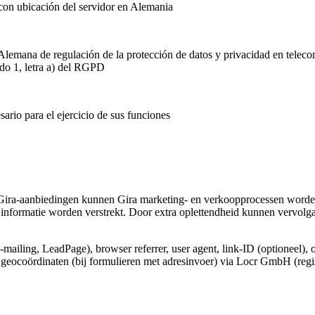
 con ubicación del servidor en Alemania
Alemana de regulación de la protección de datos y privacidad en telec
ado 1, letra a) del RGPD
ario para el ejercicio de sus funciones
Gira-aanbiedingen kunnen Gira marketing- en verkoopprocessen worden
informatie worden verstrekt. Door extra oplettendheid kunnen vervolg
e-mailing, LeadPage), browser referrer, user agent, link-ID (optioneel), 
e geocoördinaten (bij formulieren met adresinvoer) via Locr GmbH (regi