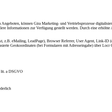
Angeboten, können Gira Marketing- und Vertriebsprozesse digitalisier
lere Informationen zur Verfügung gestellt werden. Durch eine erhöhte
, z.B. eMailing, LeadPage), Browser Referrer, User Agent, Link-ID (o
-basierte Geokoordinaten (bei Formularen mit Adresseingabe) über Lo
1 lit. a DSGVO
derlich