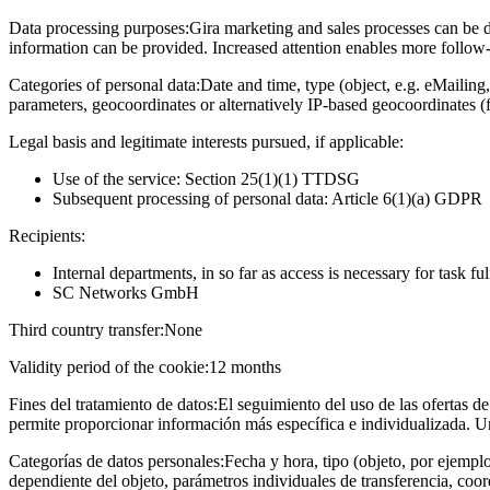
Data processing purposes:
Gira marketing and sales processes can be d
information can be provided. Increased attention enables more follow-u
Categories of personal data:
Date and time, type (object, e.g. eMailing,
parameters, geocoordinates or alternatively IP-based geocoordinates (
Legal basis and legitimate interests pursued, if applicable:
Use of the service: Section 25(1)(1) TTDSG
Subsequent processing of personal data: Article 6(1)(a) GDPR
Recipients:
Internal departments, in so far as access is necessary for task fu
SC Networks GmbH
Third country transfer:
None
Validity period of the cookie:
12 months
Fines del tratamiento de datos:
El seguimiento del uso de las ofertas de
permite proporcionar información más específica e individualizada. U
Categorías de datos personales:
Fecha y hora, tipo (objeto, por ejempl
dependiente del objeto, parámetros individuales de transferencia, coo