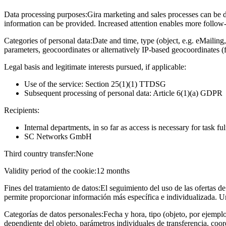
Data processing purposes:
Gira marketing and sales processes can be d
information can be provided. Increased attention enables more follow-u
Categories of personal data:
Date and time, type (object, e.g. eMailing,
parameters, geocoordinates or alternatively IP-based geocoordinates (
Legal basis and legitimate interests pursued, if applicable:
Use of the service: Section 25(1)(1) TTDSG
Subsequent processing of personal data: Article 6(1)(a) GDPR
Recipients:
Internal departments, in so far as access is necessary for task fu
SC Networks GmbH
Third country transfer:
None
Validity period of the cookie:
12 months
Fines del tratamiento de datos:
El seguimiento del uso de las ofertas de
permite proporcionar información más específica e individualizada. U
Categorías de datos personales:
Fecha y hora, tipo (objeto, por ejempl
dependiente del objeto, parámetros individuales de transferencia, coo