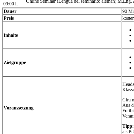
Online Seminar
(Lengua del seminario
:
alemán)
M.Eng. 
09:00 h
Dauer
90 Mi
Preis
koste
Inhalte
Zielgruppe
Heads
Klass
Gira m
Aus d
Voraussetzung
Fortb
Veran
Tipp:
als Pr