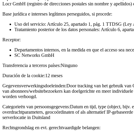
Locr GmbH (registro de direcciones postales sin nombre y apellidos)
Base jurídica e intereses legítimos perseguidos, si procede:
Uso del servicio: Artículo 25, apartado 1, pág. 1 TTDSG (Ley 
Tratamiento posterior de los datos personales: Artículo 6, apart
Receptor:
Departamentos internos, en la medida en que el acceso sea neces
SC Networks GmbH
Transferencia a terceros países:
Ninguno
Duración de la cookie:
12 meses
Gegevensverwerkingsdoeleinden:
Door tracking van het gebruik van 
van abonnees/websitebezoekers kan doelgerichte en meer individuele 
worden verhoogd.
Categorieën van persoonsgegevens:
Datum en tijd, type (object, bijv. 
overdrachtparameters, geocoördinaten of als alternatief IP-gebaseerd
serverlocatie in Duitsland
Rechtsgrondslag en evt. gerechtvaardigde belangen: