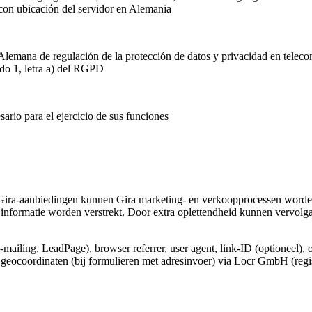
 con ubicación del servidor en Alemania
Alemana de regulación de la protección de datos y privacidad en telec
ado 1, letra a) del RGPD
ario para el ejercicio de sus funciones
Gira-aanbiedingen kunnen Gira marketing- en verkoopprocessen worden
informatie worden verstrekt. Door extra oplettendheid kunnen vervolg
e-mailing, LeadPage), browser referrer, user agent, link-ID (optioneel), 
e geocoördinaten (bij formulieren met adresinvoer) via Locr GmbH (regi