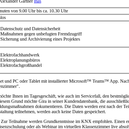
Alexander Gärtner
más
nuten von 9.00 Uhr bis ca. 10.30 Uhr
nlos
Datenschutz und Datensicherheit
Maßnahmen gegen unbefugten Fremdzugriff
Sicherung und Archivierung eines Projektes
Elektrofachhandwerk
Elektroplanungsbüros
Elektrofachgroßhandel
et und PC oder Tablet mit installierter Microsoft™ Teams™ App. Nach 
enzimmer".
öchte Ihnen im Tagesgeschäft, wie auch im Servicefall, den bestmöglic
iesem Grund möchte Gira in seiner Kundendatenbank, die ausschließlic
ildungsmaßnahmen dokumentieren. Die Daten werden erst nach der Teilna
staltung teilnehmen, werden auch keine Daten gespeichert.
Zur Teilnahme werden Grundkenntnisse im KNX empfohlen. Einen ers
äsenzschulung oder als Webinar im virtuellen Klassenzimmer live absol