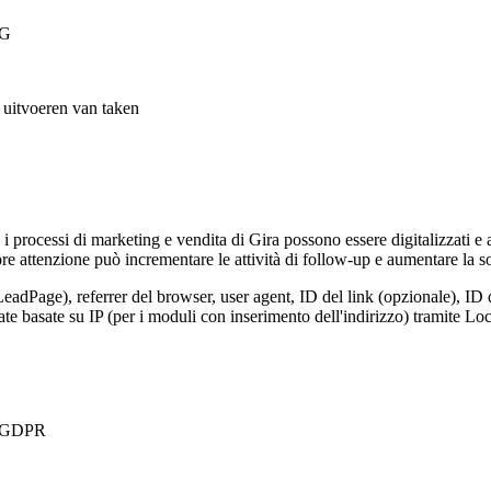
VG
t uitvoeren van taken
, i processi di marketing e vendita di Gira possono essere digitalizzati e
e attenzione può incrementare le attività di follow-up e aumentare la so
LeadPage), referrer del browser, user agent, ID del link (opzionale), ID 
nate basate su IP (per i moduli con inserimento dell'indirizzo) tramite 
 a GDPR